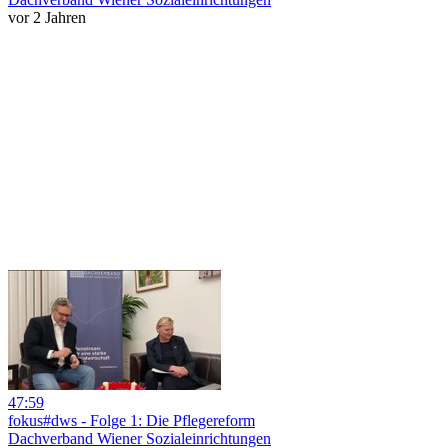
vor 2 Jahren
47:59
fokus#dws - Folge 1: Die Pflegereform
Dachverband Wiener Sozialeinrichtungen