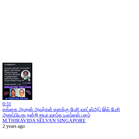
0:31
கங்கை அமரன் அவர்கள் எனக்கு பேசி வாட்ஸ்அப் இல் பேசி
அனுப்பியது நன்றி ஐயா வாழ்க டிஎம்எஸ் புகழ்
M.THIRAVIDA SELVAN SINGAPORE
2 years ago