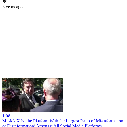
3 years ago
1:08
Musk’s X Is ‘the Platform With the Largest Ratio of Misinformation
or Disinformation’ Amongst All Social Media Platforms