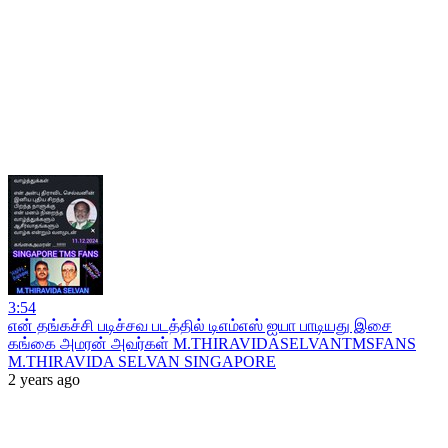
3:54
என் தங்கச்சி படிச்சவ படத்தில் டிஎம்எஸ் ஐயா பாடியது இசை
கங்கை அமரன் அவர்கள் M.THIRAVIDASELVANTMSFANS
M.THIRAVIDA SELVAN SINGAPORE
2 years ago