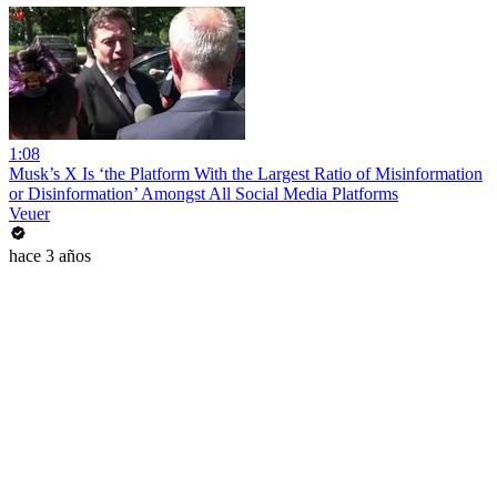
1:08
Musk’s X Is ‘the Platform With the Largest Ratio of Misinformation
or Disinformation’ Amongst All Social Media Platforms
Veuer
hace 3 años