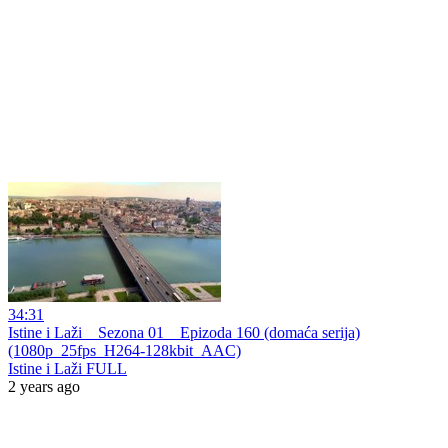
34:31
Istine i Laži _ Sezona 01 _ Epizoda 160 (domaća serija)
(1080p_25fps_H264-128kbit_AAC)
Istine i Laži FULL
2 years ago