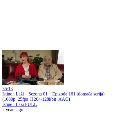
35:13
Istine i Laži _ Sezona 01 _ Epizoda 161 (domaća serija)
(1080p_25fps_H264-128kbit_AAC)
Istine i Laži FULL
2 years ago