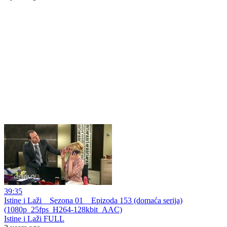
39:35
Istine i Laži _ Sezona 01 _ Epizoda 153 (domaća serija)
(1080p_25fps_H264-128kbit_AAC)
Istine i Laži FULL