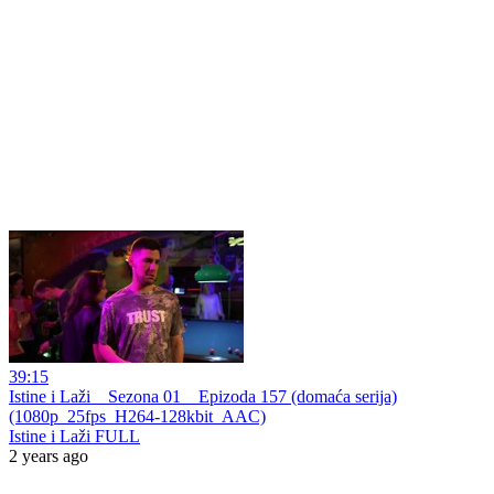
39:15
Istine i Laži _ Sezona 01 _ Epizoda 157 (domaća serija)
(1080p_25fps_H264-128kbit_AAC)
Istine i Laži FULL
2 years ago