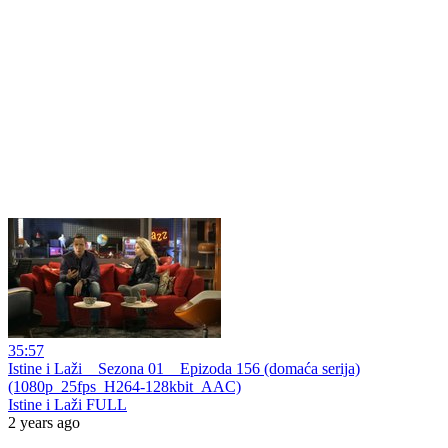
35:57
Istine i Laži _ Sezona 01 _ Epizoda 156 (domaća serija)
(1080p_25fps_H264-128kbit_AAC)
Istine i Laži FULL
2 years ago