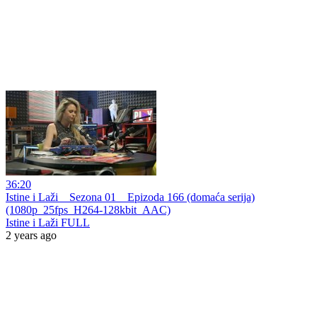
36:20
Istine i Laži _ Sezona 01 _ Epizoda 166 (domaća serija)
(1080p_25fps_H264-128kbit_AAC)
Istine i Laži FULL
2 years ago