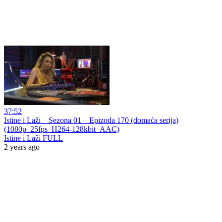
37:52
Istine i Laži _ Sezona 01 _ Epizoda 170 (domaća serija)
(1080p_25fps_H264-128kbit_AAC)
Istine i Laži FULL
2 years ago