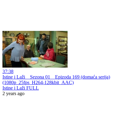
37:38
Istine i Laži _ Sezona 01 _ Epizoda 169 (domaća serija)
(1080p_25fps_H264-128kbit_AAC)
Istine i Laži FULL
2 years ago