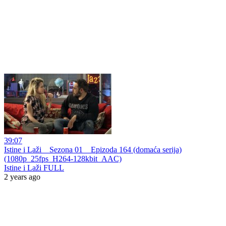
39:07
Istine i Laži _ Sezona 01 _ Epizoda 164 (domaća serija)
(1080p_25fps_H264-128kbit_AAC)
Istine i Laži FULL
2 years ago