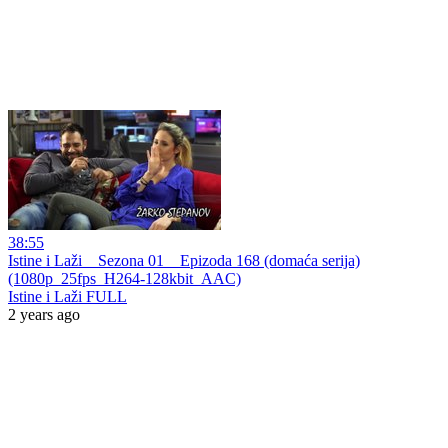
38:55
Istine i Laži _ Sezona 01 _ Epizoda 168 (domaća serija)
(1080p_25fps_H264-128kbit_AAC)
Istine i Laži FULL
2 years ago