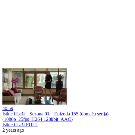
40:59
Istine i Laži _ Sezona 01 _ Epizoda 155 (domaća serija)
(1080p_25fps_H264-128kbit_AAC)
Istine i Laži FULL
2 years ago