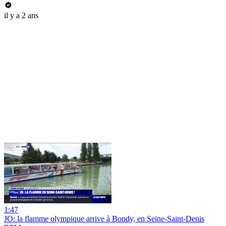
il y a 2 ans
1:47
JO: la flamme olympique arrive à Bondy, en Seine-Saint-Denis