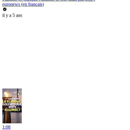
euronews (en français)
il y a 5 ans
1:08