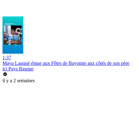
1:37
Maya Lauqué émue aux Fêtes de Bayonne aux côtés de son père
ici Pays Basque
il y a 2 semaines