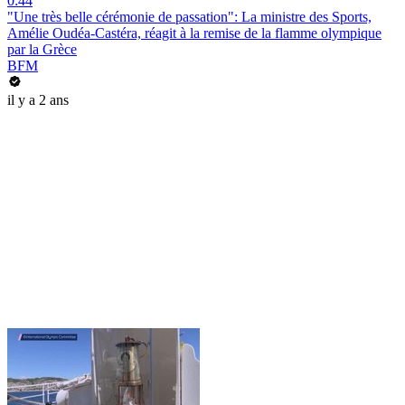
0:44
"Une très belle cérémonie de passation": La ministre des Sports,
Amélie Oudéa-Castéra, réagit à la remise de la flamme olympique
par la Grèce
BFM
il y a 2 ans