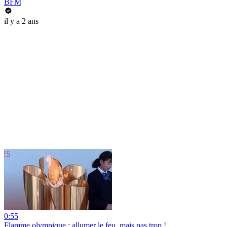
BFM
il y a 2 ans
0:55
Flamme olympique : allumer le feu, mais pas trop !