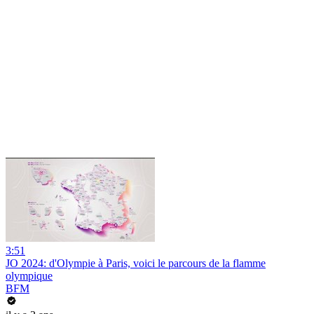
3:51
JO 2024: d'Olympie à Paris, voici le parcours de la flamme
olympique
BFM