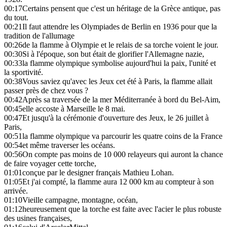
00:17
Certains pensent que c'est un héritage de la Grèce antique, pas
du tout.
00:21
Il faut attendre les Olympiades de Berlin en 1936 pour que la
tradition de l'allumage
00:26
de la flamme à Olympie et le relais de sa torche voient le jour.
00:30
Si à l'époque, son but était de glorifier l'Allemagne nazie,
00:33
la flamme olympique symbolise aujourd'hui la paix, l'unité et
la sportivité.
00:38
Vous saviez qu'avec les Jeux cet été à Paris, la flamme allait
passer près de chez vous ?
00:42
Après sa traversée de la mer Méditerranée à bord du Bel-Aim,
00:45
elle accoste à Marseille le 8 mai.
00:47
Et jusqu'à la cérémonie d'ouverture des Jeux, le 26 juillet à
Paris,
00:51
la flamme olympique va parcourir les quatre coins de la France
00:54
et même traverser les océans.
00:56
On compte pas moins de 10 000 relayeurs qui auront la chance
de faire voyager cette torche,
01:01
conçue par le designer français Mathieu Lohan.
01:05
Et j'ai compté, la flamme aura 12 000 km au compteur à son
arrivée.
01:10
Vieille campagne, montagne, océan,
01:12
heureusement que la torche est faite avec l'acier le plus robuste
des usines françaises,