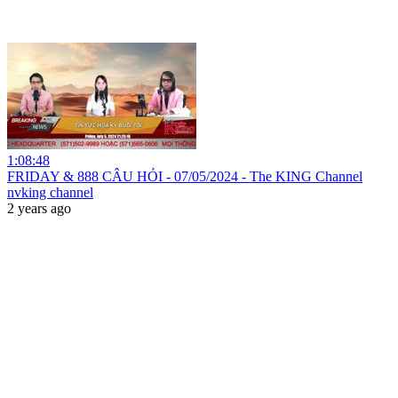
1:08:48
FRIDAY & 888 CÂU HỎI - 07/05/2024 - The KING Channel
nvking channel
2 years ago