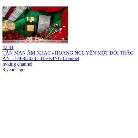
42:41
TẢN MẠN ÂM NHẠC - HOÀNG NGUYÊN MỘT ĐỜI TRẮC
ẨN - 12/08/2023 - The KING Channel
nvking channel
3 years ago