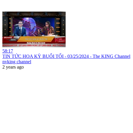
58:17
TIN TỨC HOA KỲ BUỔI TỐI - 03/25/2024 - The KING Channel
nvking channel
2 years ago