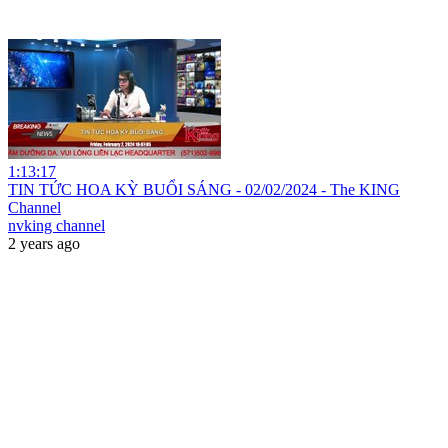
1:13:17
TIN TỨC HOA KỲ BUỔI SÁNG - 02/02/2024 - The KING
Channel
nvking channel
2 years ago