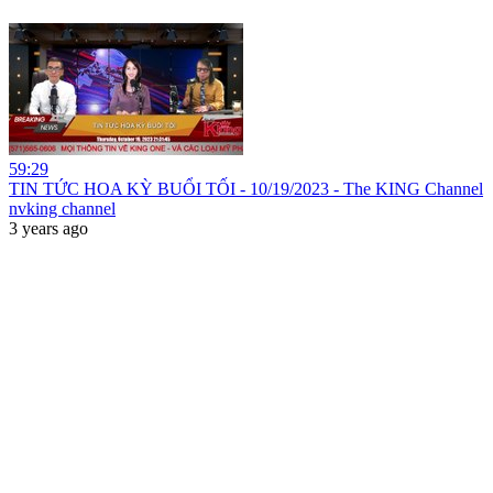
59:29
TIN TỨC HOA KỲ BUỔI TỐI - 10/19/2023 - The KING Channel
nvking channel
3 years ago