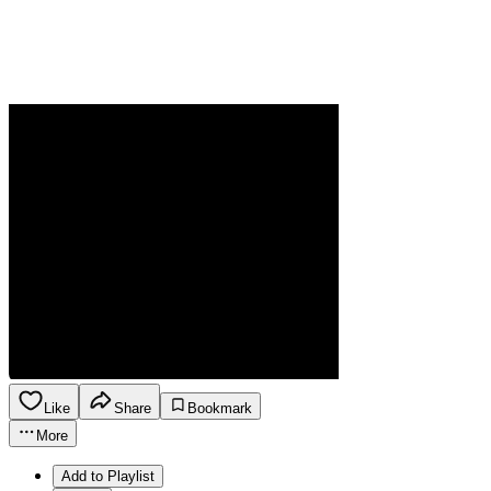
Like
Share
Bookmark
More
Add to Playlist