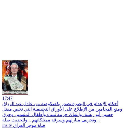
17:47
أحكام الإعدام في البصرة تصدر بكصكوصة من عادل عبد الرزاق
ومنع المحامين من الإطلاع على الأوراق التحقيقية التي تخص مقتل
حسين أبو ريشة، وانتهاك حرمة نساء وأطفال المتهمين وحرق
وتحريف منازلهم وسرقة ممتلكاتهم .. وللحديث صلة ..
ins tv قناة موجز العراق