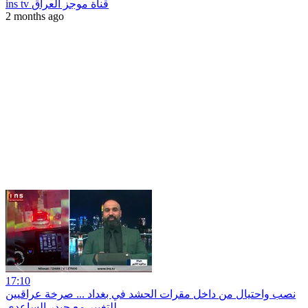
ins tv قناة موجز العراق
2 months ago
17:10
نصب واحتيال من داخل مقرات الحشد في بغداد ... صرخة عراقيين
للتغيير مع حيدر الساعدي