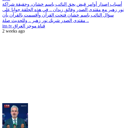
أسباب إصدار أوامر قبض بحق النائب باسم خشان، وحقيقة شراكة
نور زهير مع مقتدى الصدر وفائق زيدان .. في هذه الحلقة جوابا على
سؤال النائب باسم خشان فتحت القرآن وأقسمت بالقرآن بأن
مقتدى الصدر شريك نور زهير .. وللحديث صلة ..
ins tv قناة موجز العراق
2 weeks ago