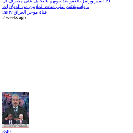
نمير ورامز بالعفو بعد ثبوتهم بالتحايل على مصرف الTBI
وإستيلائهم على مئات الملايين من الدولارات ..
ins tv قناة موجز العراق
2 weeks ago
8:49