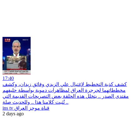
17:40
‏كشف كذبة التخطيط لإغتيال علي الزيدي وفائق زيدان، وكشف
مخططاتهما لجرجرة العراق لمظاهرات دموية بواسطة حليفهم
مقتدى الصدر .. يتخلل هذه الحلقة بعض التصريحات القديمة التي
تُثبت كلامنا هذا .. وللحديث صلة ..
ins tv قناة موجز العراق
2 days ago