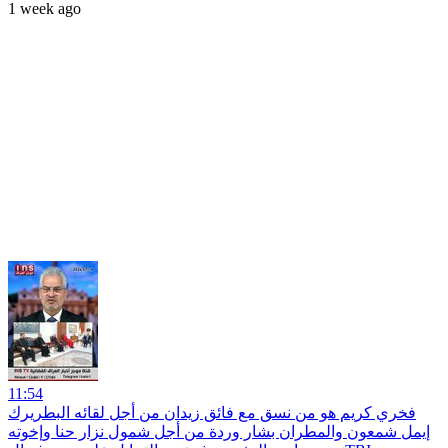
1 week ago
11:54
فخري كريم هو من نسق مع فائق زيدان من أجل لقائه البطريرك
إيمل شمعون والمطران بشار وردة من أجل شمول نزار حنا وإخوته