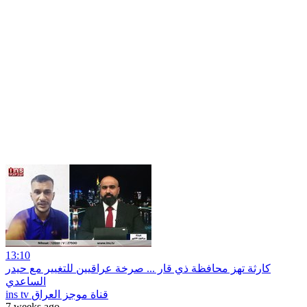
13:10
كارثة تهز محافظة ذي قار ... صرخة عراقيين للتغيير مع حيدر
الساعدي
ins tv قناة موجز العراق
7 weeks ago