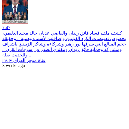
7:47
كشف ملف فساد فائق زيدان والقاضي عدنان خالد مجيد الدليمي،
بخصوص تعويضات الكرد الفيليين وإضافتهم لأسماء وهمية .. وحقيقة
حجم المبالغ التي سرقها نور زهير وشركاءه وشاكر الزبيدي باشراف
ومشاركة وحماية فائق زيدان ومقتدى الصدر في سرقات القرن ..
وللحديث صلة ..
ins tv قناة موجز العراق
3 weeks ago