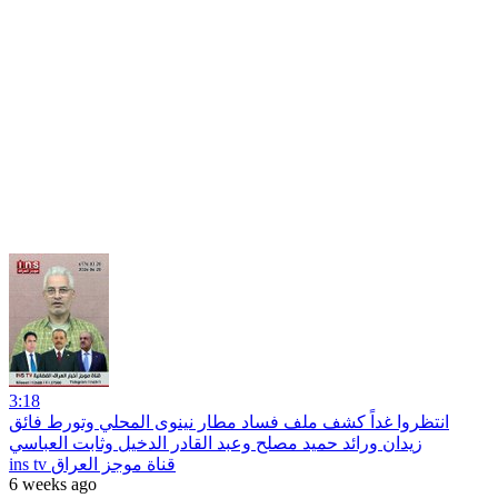
3:18
انتظروا غداً كشف ملف فساد مطار نينوى المحلي وتورط فائق
زيدان ورائد حميد مصلح وعبد القادر الدخيل وثابت العباسي
ins tv قناة موجز العراق
6 weeks ago