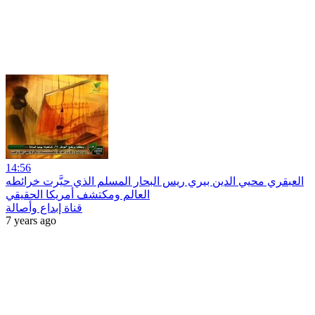
14:56
العبقري محيي الدين بيري ريس البحار المسلم الذي حيَّرت خرائطه
العالم ومكتشف أمريكا الحقيقي
قناة إبداع وأصالة
7 years ago