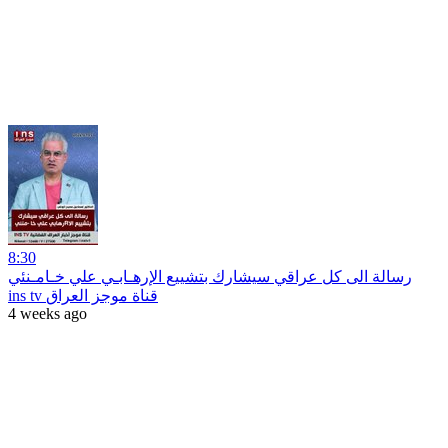
8:30
رسالة الى كل عراقي سيشارك بتشييع الإرهـابـي علي خـامـنئي
ins tv قناة موجز العراق
4 weeks ago