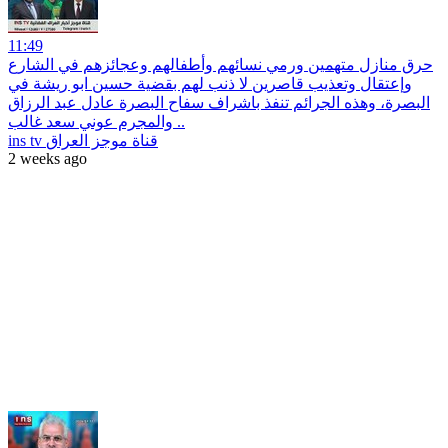
11:49
حرق منازل متهمين ورمي نسائهم وأطفالهم وعجائزهم في الشارع
وإعتقال وتعذيب قاصرين لا ذنب لهم بقضية حسين ابو ريشة في
البصرة، وهذه الجرائم تنفذ باشراف سفاح البصرة عادل عبد الرزاق
والمجرم عوني سعد غالب ..
ins tv قناة موجز العراق
2 weeks ago