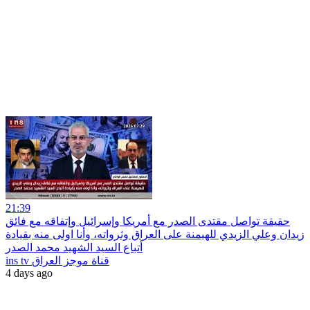
21:39
حقيقة تواصل مقتدى الصدر مع أمريكا وإسرائيل وإتفاقه مع فائق
زيدان وعلي الزيدي للهيمنة على العراق وثرواته، وأنا اولى منه بقيادة
أتباع السيد الشهيد محمد الصدر
ins tv قناة موجز العراق
4 days ago