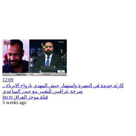
12:09
كارثة جديدة في البصرة واستهتار جيش المهدي بارواح الابرياء ..
صرخة عراقيين للتغيير مع حيدر الساعدي
ins tv قناة موجز العراق
5 weeks ago