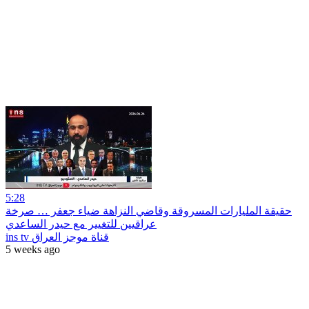
5:28
حقيقة المليارات المسروقة وقاضي النزاهة ضياء جعفر … صرخة
عراقيين للتغيير مع حيدر الساعدي
ins tv قناة موجز العراق
5 weeks ago