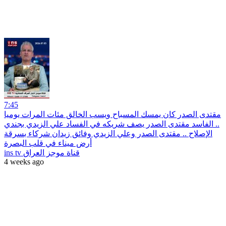
7:45
مقتدى الصدر كان يمسك المسباح ويسب الخالق مئات المرات يوميا
.. الفاسد مقتدى الصدر يصف شريكه في الفساد علي الزيدي بجندي
الإصلاح .. مقتدى الصدر وعلي الزيدي وفائق زيدان شركاء بسرقة
أرض ميناء في قلب البصرة
ins tv قناة موجز العراق
4 weeks ago