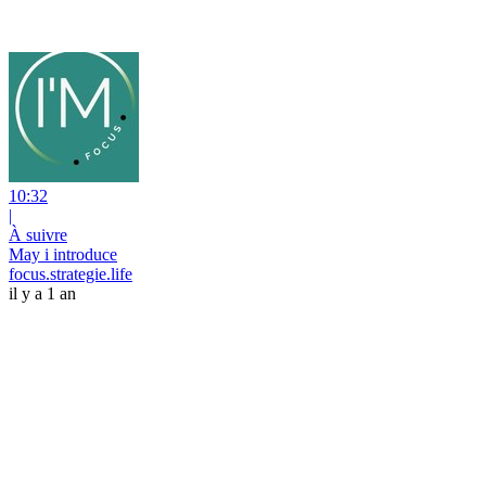
10:32
|
À suivre
May i introduce
focus.strategie.life
il y a 1 an