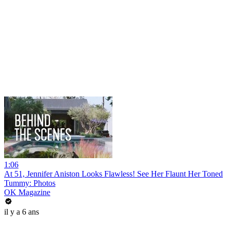
1:06
At 51, Jennifer Aniston Looks Flawless! See Her Flaunt Her Toned
Tummy: Photos
OK Magazine
il y a 6 ans