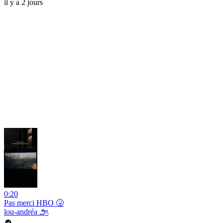
il y a 2 jours
0:20
Pas merci HBO 🤧
lou-andréa ౨ৎ