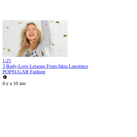
1:25
3 Body-Love Lessons From Iskra Lawrence
POPSUGAR Fashion
il y a 10 ans