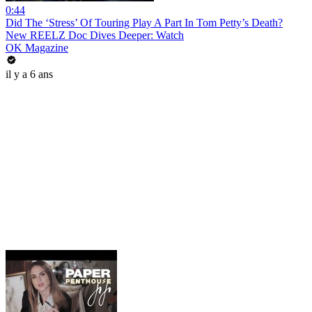
0:44
Did The ‘Stress’ Of Touring Play A Part In Tom Petty’s Death?
New REELZ Doc Dives Deeper: Watch
OK Magazine
il y a 6 ans