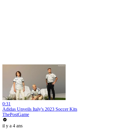
0:31
Adidas Unveils Italy's 2023 Soccer Kits
ThePostGame
il y a 4 ans