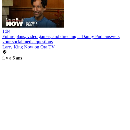
1:04
Future plans, video games, and directing -- Danny Pudi answers
your social media questions
Larry King Now on Ora.TV
il y a 6 ans