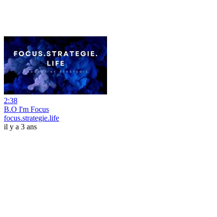
2:38
B.O I'm Focus
focus.strategie.life
il y a 3 ans