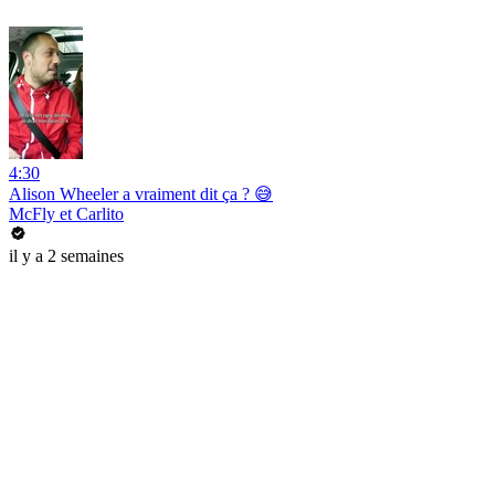
4:30
Alison Wheeler a vraiment dit ça ? 😅
McFly et Carlito
il y a 2 semaines