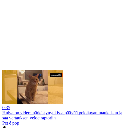
0:35
Hulvaton video: närkästynyt kissa päästää pelottavan maukaisun ja
saa vertauksen velociraptoriin
Pet é pop