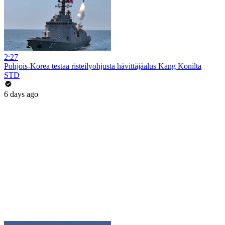
2:27
Pohjois-Korea testaa risteilyohjusta hävittäjäalus Kang Konilta
STD
6 days ago