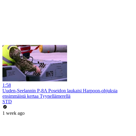
1:58
Uuden-Seelannin P-8A Poseidon laukaisi Harpoon-ohjuksia
ensimmäistä kertaa Tyynellämerellä
STD
1 week ago