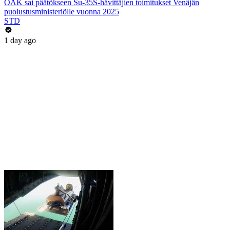
OAK sai päätökseen Su-35S-hävittäjien toimitukset Venäjän
puolustusministeriölle vuonna 2025
STD
1 day ago