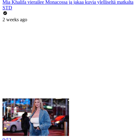
Mia Khalifa vierailee Monacossa ja jakaa kuvia ylelliseltä matkalta
STD
2 weeks ago
0:53