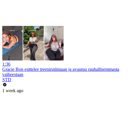
1:36
Gracie Bon esittelee treenirutiiniaan ja avautuu rauhallisemmasta
vaiheestaan
STD
1 week ago