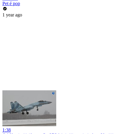
Pet é pop
1 year ago
1:38