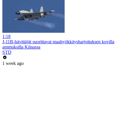
1:18
J-11B-hävittäjät suorittavat maahyökkäysharjoituksen kovilla
ammuksilla Kiinassa
STD
1 week ago