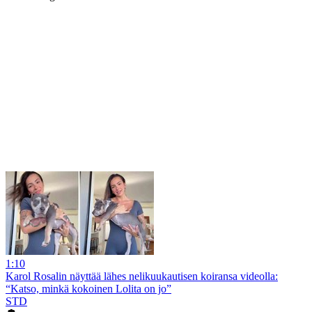
1:10
Karol Rosalin näyttää lähes nelikuukautisen koiransa videolla:
“Katso, minkä kokoinen Lolita on jo”
STD