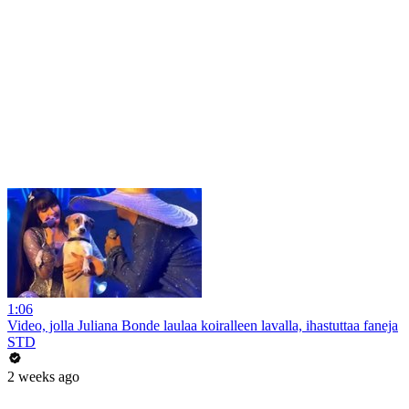
1:06
Video, jolla Juliana Bonde laulaa koiralleen lavalla, ihastuttaa faneja
STD
2 weeks ago