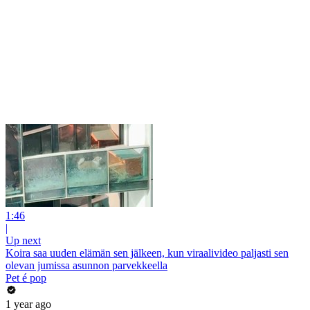
1:46
|
Up next
Koira saa uuden elämän sen jälkeen, kun viraalivideo paljasti sen
olevan jumissa asunnon parvekkeella
Pet é pop
1 year ago