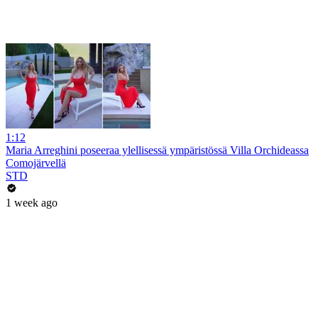
1:12
Maria Arreghini poseeraa ylellisessä ympäristössä Villa Orchideassa
Comojärvellä
STD
1 week ago