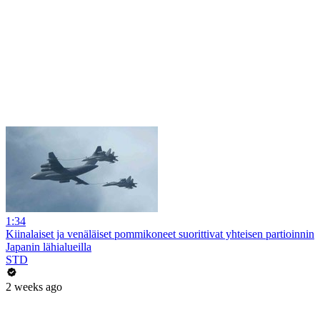
1:34
Kiinalaiset ja venäläiset pommikoneet suorittivat yhteisen partioinnin
Japanin lähialueilla
STD
2 weeks ago