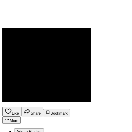
Like
Share
Bookmark
More
Add to Playlist