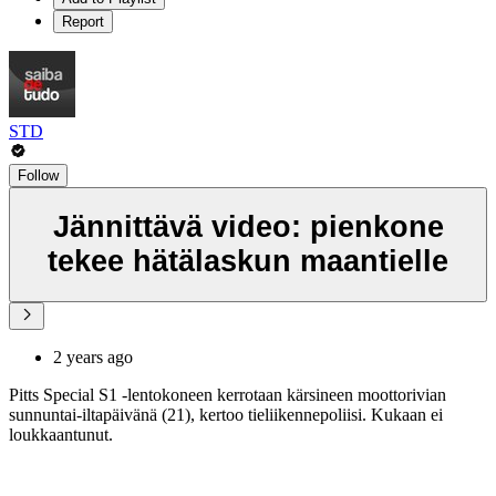
Report
STD
Follow
Jännittävä video: pienkone
tekee hätälaskun maantielle
2 years ago
Pitts Special S1 -lentokoneen kerrotaan kärsineen moottorivian
sunnuntai-iltapäivänä (21), kertoo tieliikennepoliisi. Kukaan ei
loukkaantunut.