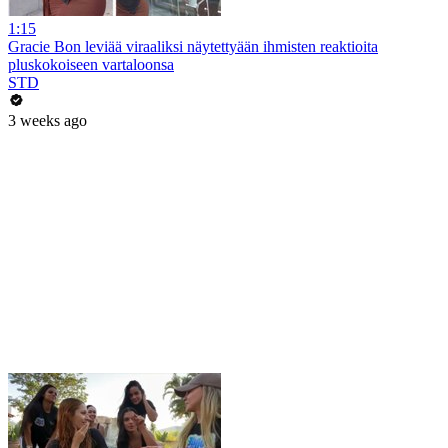
1:15
Gracie Bon leviää viraaliksi näytettyään ihmisten reaktioita
pluskokoiseen vartaloonsa
STD
3 weeks ago