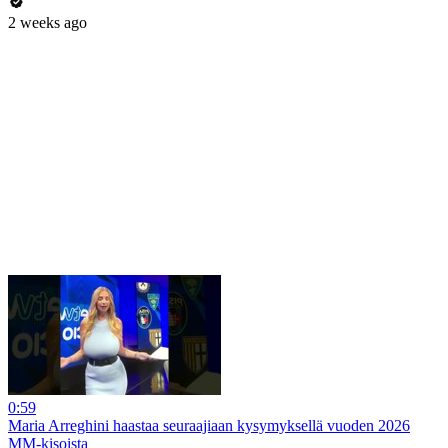
2 weeks ago
0:59
Maria Arreghini haastaa seuraajiaan kysymyksellä vuoden 2026
MM-kisoista