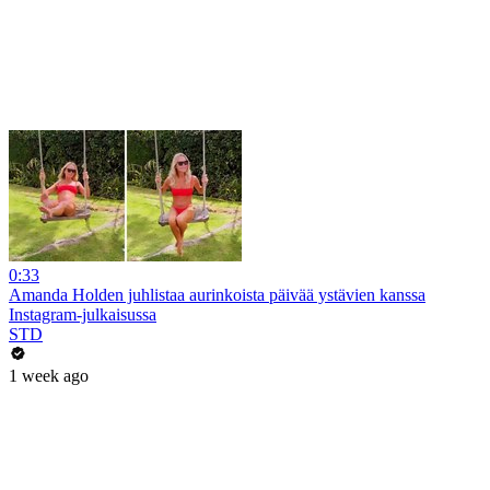
0:33
Amanda Holden juhlistaa aurinkoista päivää ystävien kanssa
Instagram-julkaisussa
STD
1 week ago