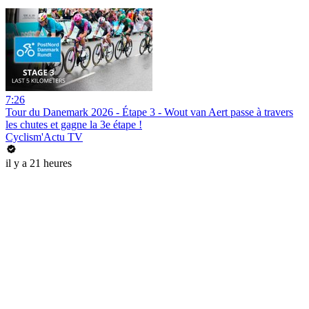
7:26
Tour du Danemark 2026 - Étape 3 - Wout van Aert passe à travers
les chutes et gagne la 3e étape !
Cyclism'Actu TV
il y a 21 heures