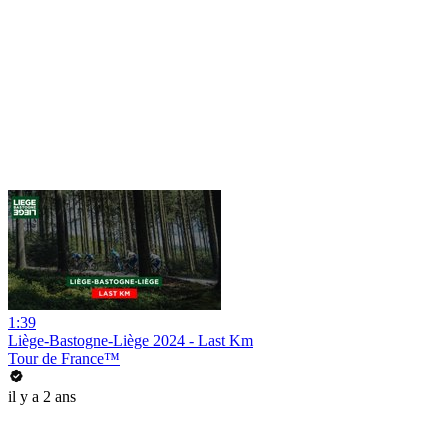
1:39
Liège-Bastogne-Liège 2024 - Last Km
Tour de France™
il y a 2 ans