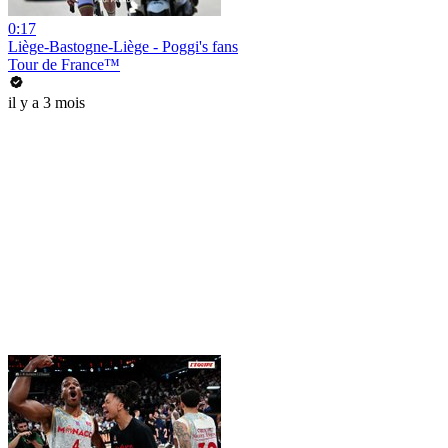
0:17
Liège-Bastogne-Liège - Poggi's fans
Tour de France™
il y a 3 mois