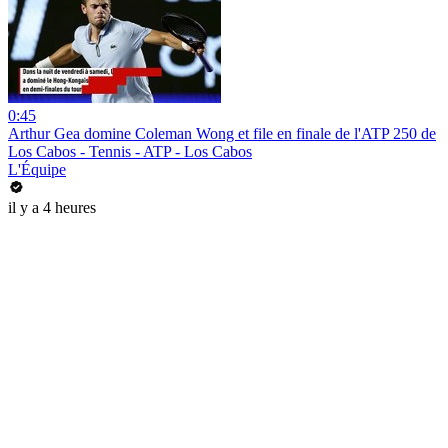
0:45
Arthur Gea domine Coleman Wong et file en finale de l'ATP 250 de
Los Cabos - Tennis - ATP - Los Cabos
L'Équipe
il y a 4 heures