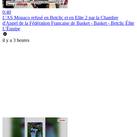
0:40
L'AS Monaco refusé en Betclic et en Elite 2 par la Chambre
d'Appel de la Fédération Française de Basket - Basket - Betclic Élite
L'Équipe
il y a 3 heures