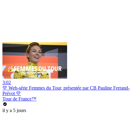
3:02
💛 Web-série Femmes du Tour, présentée par CB Pauline Ferrand-
Prévot 💛
Tour de France™
il y a 5 jours