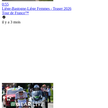
0:55
Liège-Bastogne-Liège Femmes - Teaser 2026
Tour de France™
il y a 3 mois