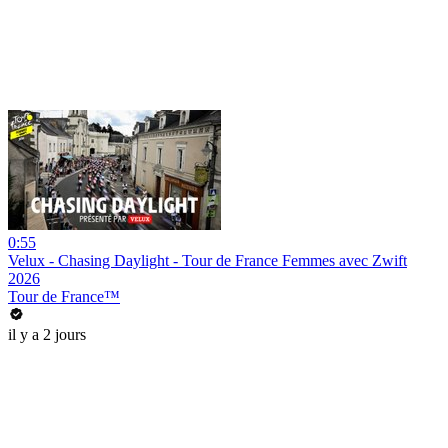
0:55
Velux - Chasing Daylight - Tour de France Femmes avec Zwift
2026
Tour de France™
il y a 2 jours