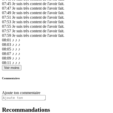
07:45
Je suis très content de l'avoir fait.
07:47
Je suis très content de l'avoir fait.
07:49
Je suis très content de l'avoir fait.
07:51
Je suis très content de l'avoir fait.
07:53
Je suis très content de l'avoir fait.
07:55
Je suis très content de l'avoir fait.
07:57
Je suis très content de l'avoir fait.
07:59
Je suis très content de l'avoir fait.
08:01
♪ ♪ ♪
08:03
♪ ♪ ♪
08:05
♪ ♪ ♪
08:07
♪ ♪ ♪
08:09
♪ ♪ ♪
08:11
♪ ♪ ♪
Voir moins
Commentaires
Ajoute ton commentaire
Recommandations