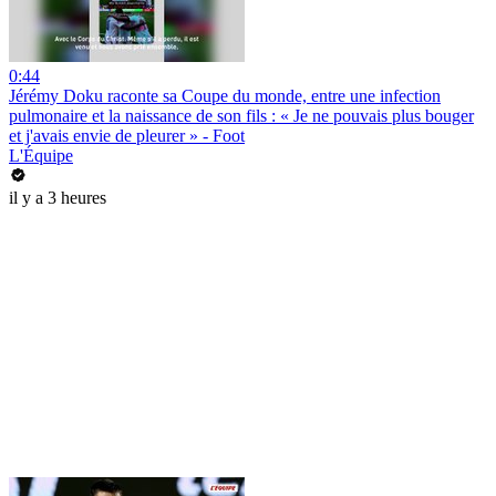
0:44
Jérémy Doku raconte sa Coupe du monde, entre une infection
pulmonaire et la naissance de son fils : « Je ne pouvais plus bouger
et j'avais envie de pleurer » - Foot
L'Équipe
il y a 3 heures