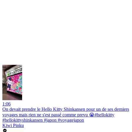
1:06
On devait prendre le Hello Kitty Shinkansen pour un de ses derniers
voyages mais rien ne s'est passé comme prevu 😭#hellokitty
#hellokittyshinkansen #japon #voyagejapon
Kiwi Pinku