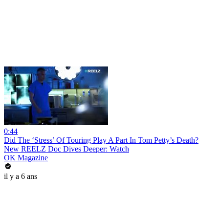
0:44
Did The ‘Stress’ Of Touring Play A Part In Tom Petty’s Death?
New REELZ Doc Dives Deeper: Watch
OK Magazine
il y a 6 ans