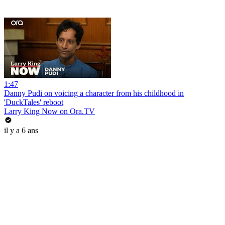
1:47
Danny Pudi on voicing a character from his childhood in
'DuckTales' reboot
Larry King Now on Ora.TV
il y a 6 ans