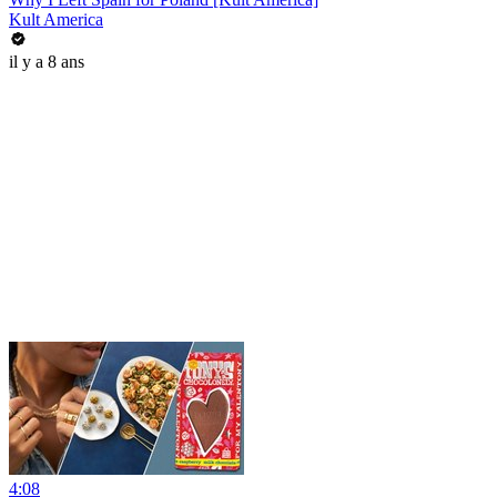
Kult America
il y a 8 ans
4:08