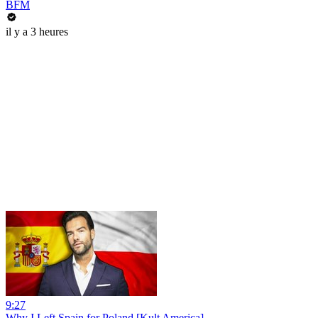
BFM
il y a 3 heures
9:27
Why I Left Spain for Poland [Kult America]