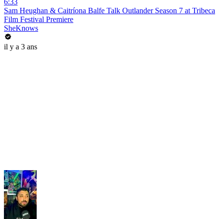
6:33
Sam Heughan & Caitríona Balfe Talk Outlander Season 7 at Tribeca
Film Festival Premiere
SheKnows
il y a 3 ans