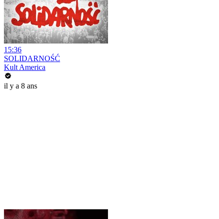
15:36
SOLIDARNOŚĆ
Kult America
il y a 8 ans