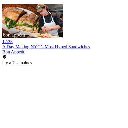
12:28
A Day Making NYC’s Most Hyped Sandwiches
Bon Appétit
il y a 7 semaines