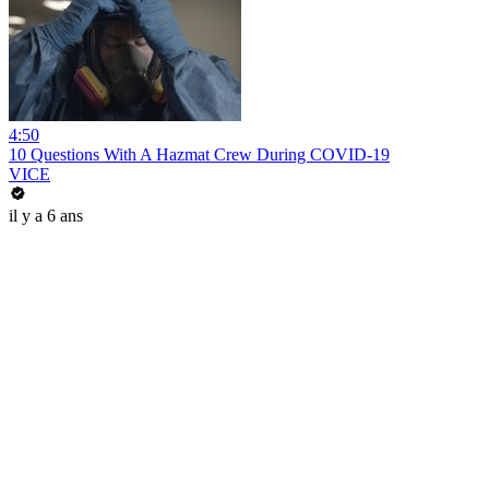
4:50
10 Questions With A Hazmat Crew During COVID-19
VICE
il y a 6 ans