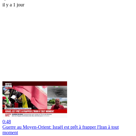
il y a 1 jour
0:48
Guerre au Moyen-Orient: Israël est prêt à frapper l'Iran à tout
moment