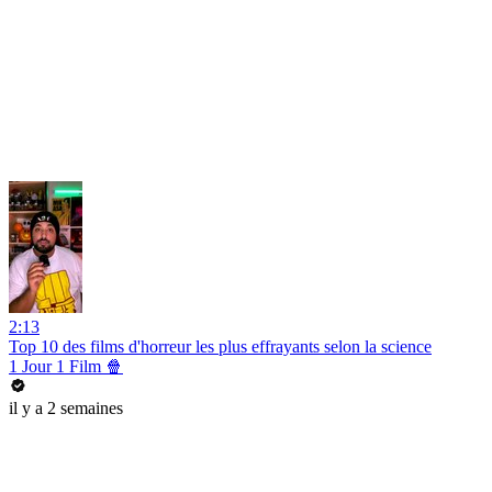
2:13
Top 10 des films d'horreur les plus effrayants selon la science
1 Jour 1 Film 🍿
il y a 2 semaines