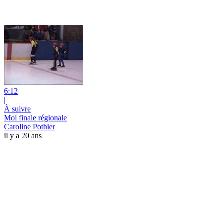
6:12
|
À suivre
Moi finale régionale
Caroline Pothier
il y a 20 ans