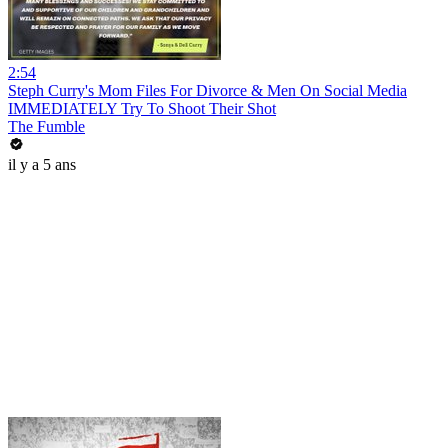
2:54
Steph Curry's Mom Files For Divorce & Men On Social Media
IMMEDIATELY Try To Shoot Their Shot
The Fumble
il y a 5 ans