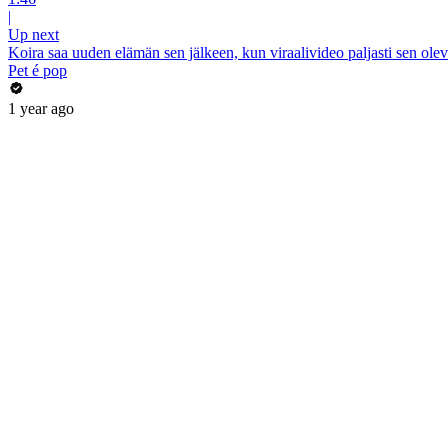
|
Up next
Koira saa uuden elämän sen jälkeen, kun viraalivideo paljasti sen ol
Pet é pop
1 year ago