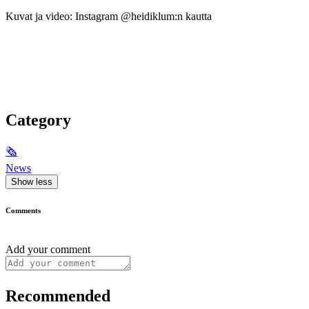
Kuvat ja video: Instagram @heidiklum:n kautta
Category
🗞
News
Show less
Comments
Add your comment
Recommended