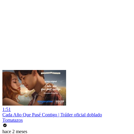
1:51
Cada Año Que Pasé Contigo | Tráiler oficial doblado
Tomatazos
hace 2 meses