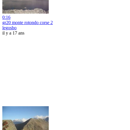
0:16
gr20 monte rotondo corse 2
legosbo
il y a 17 ans