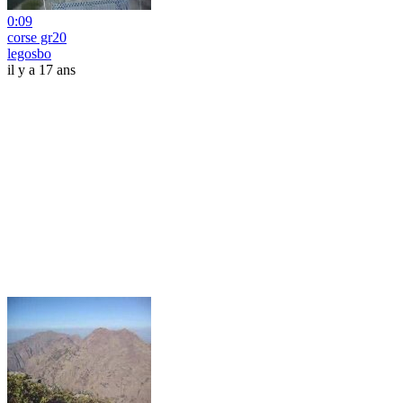
0:09
corse gr20
legosbo
il y a 17 ans