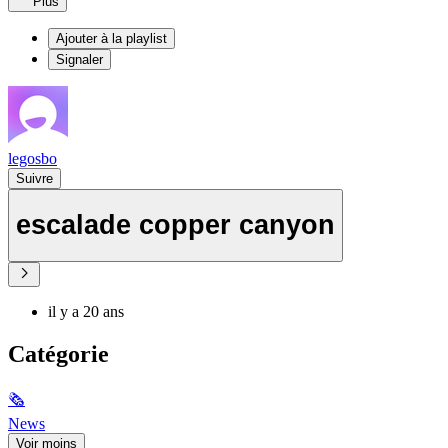
Plus
Ajouter à la playlist
Signaler
legosbo
Suivre
escalade copper canyon
il y a 20 ans
Catégorie
🗞
News
Voir moins