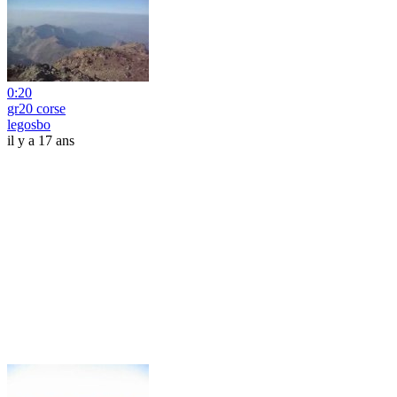
0:20
gr20 corse
legosbo
il y a 17 ans