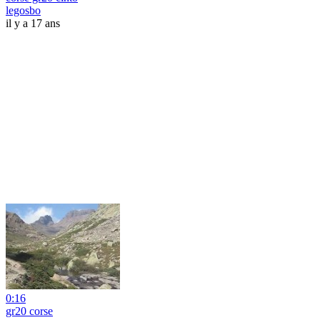
legosbo
il y a 17 ans
0:16
gr20 corse