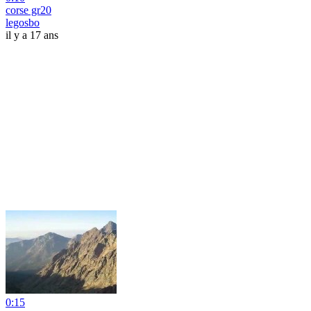
corse gr20
legosbo
il y a 17 ans
0:15