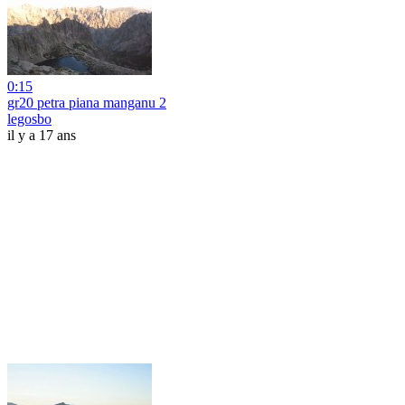
0:15
gr20 petra piana manganu 2
legosbo
il y a 17 ans