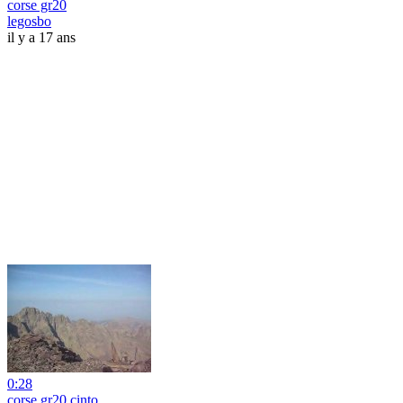
corse gr20
legosbo
il y a 17 ans
0:28
corse gr20 cinto