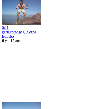
0:11
gr20 corse paglia orba
legosbo
il y a 17 ans