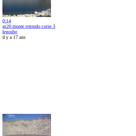
0:14
gr20 monte rotondo corse 3
legosbo
il y a 17 ans