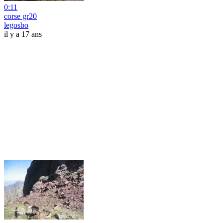
0:11
corse gr20
legosbo
il y a 17 ans