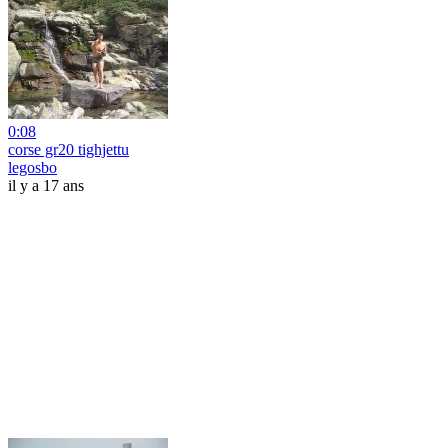
0:08
corse gr20 tighjettu
legosbo
il y a 17 ans