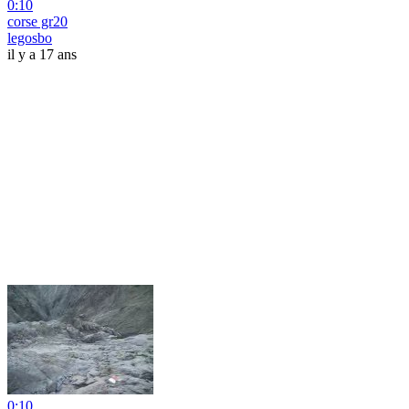
0:10
corse gr20
legosbo
il y a 17 ans
0:10