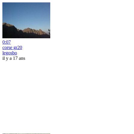
0:07
corse gr20
legosbo
il y a 17 ans