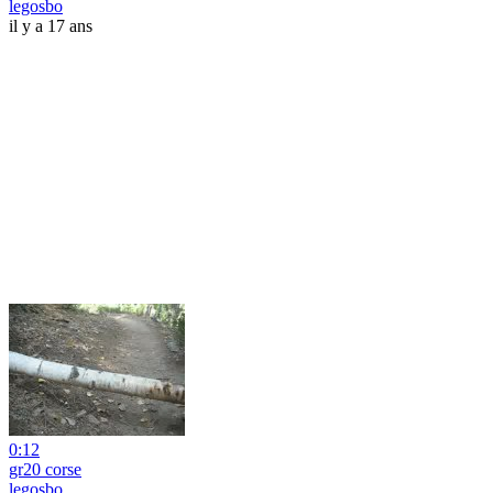
legosbo
il y a 17 ans
0:12
gr20 corse
legosbo