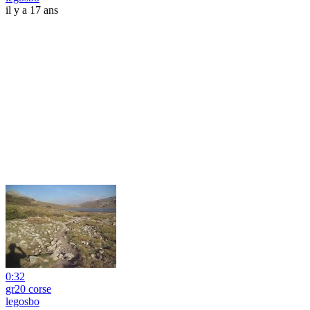
il y a 17 ans
0:32
gr20 corse
legosbo