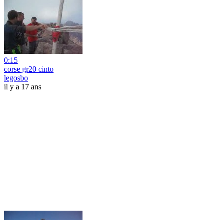
0:15
corse gr20 cinto
legosbo
il y a 17 ans