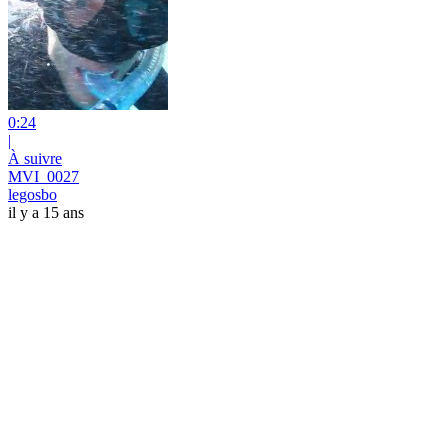
0:24
|
À suivre
MVI_0027
legosbo
il y a 15 ans