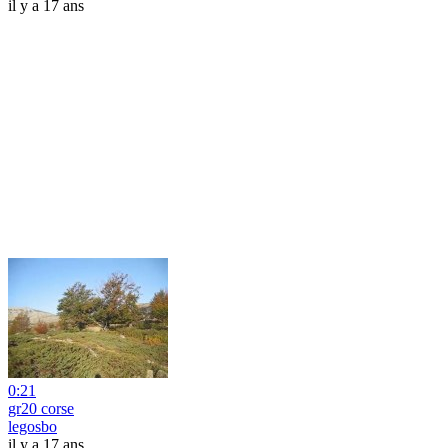
il y a 17 ans
0:21
gr20 corse
legosbo
il y a 17 ans