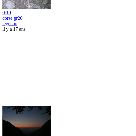
0:19
corse gr20
legosbo
il y a 17 ans