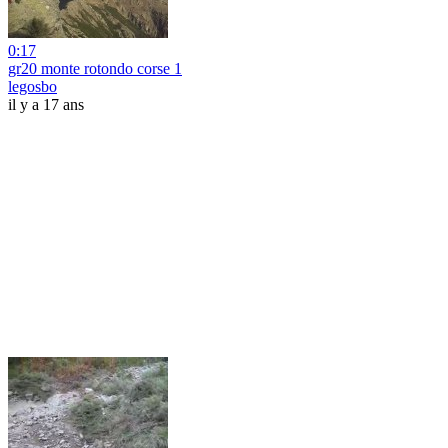
0:17
gr20 monte rotondo corse 1
legosbo
il y a 17 ans