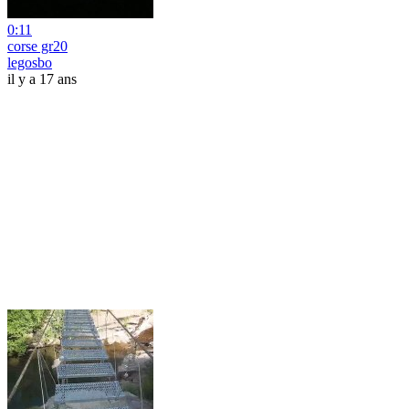
0:11
corse gr20
legosbo
il y a 17 ans