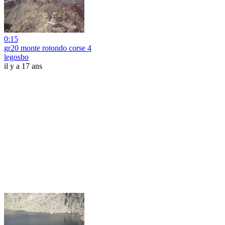
0:15
gr20 monte rotondo corse 4
legosbo
il y a 17 ans