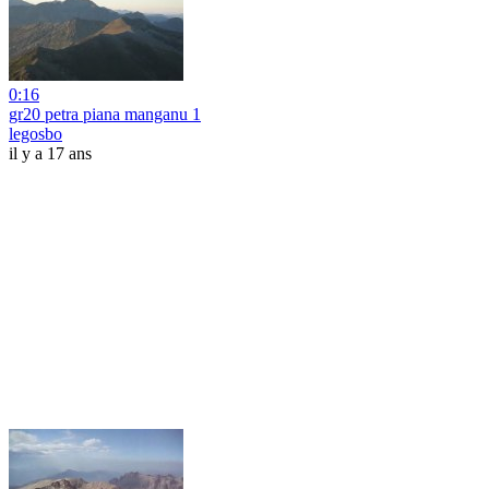
0:16
gr20 petra piana manganu 1
legosbo
il y a 17 ans