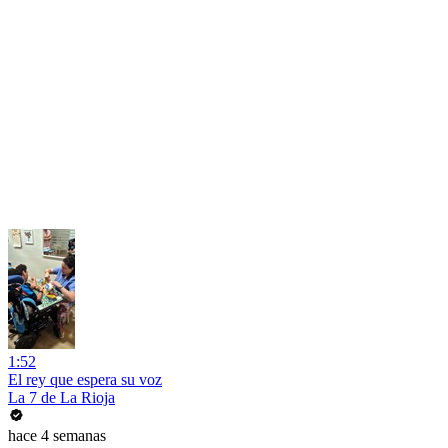
1:52
El rey que espera su voz
La 7 de La Rioja
hace 4 semanas