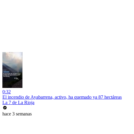
0:32
El incendio de Ayabarrena, activo, ha quemado ya 87 hectáreas
La 7 de La Rioja
hace 3 semanas