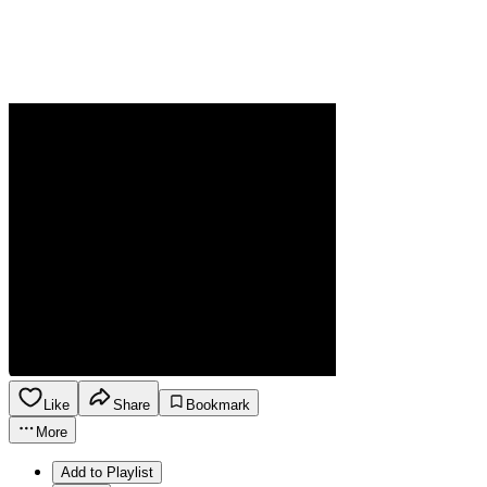
Like
Share
Bookmark
More
Add to Playlist