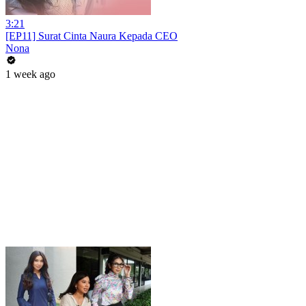
3:21
[EP11] Surat Cinta Naura Kepada CEO
Nona
1 week ago