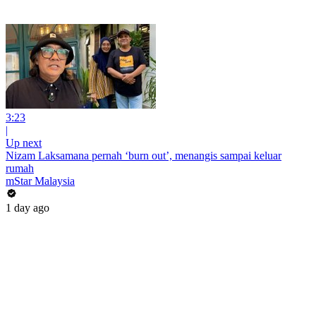
3:23
|
Up next
Nizam Laksamana pernah ‘burn out’, menangis sampai keluar
rumah
mStar Malaysia
1 day ago