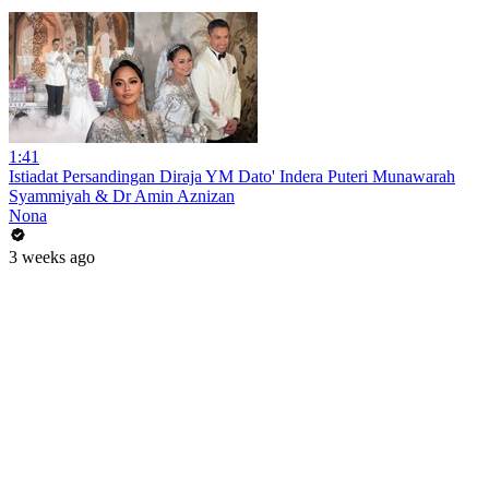
1:41
Istiadat Persandingan Diraja YM Dato' Indera Puteri Munawarah
Syammiyah & Dr Amin Aznizan
Nona
3 weeks ago