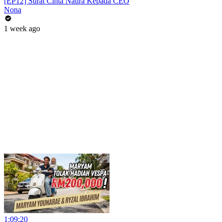
[EP12] Surat Cinta Naura Kepada CEO
Nona
1 week ago
1:09:20