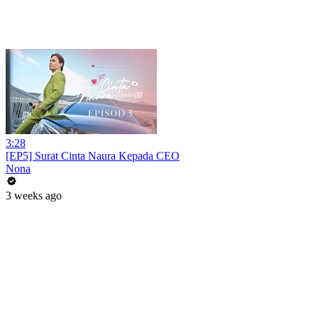
3:28
[EP5] Surat Cinta Naura Kepada CEO
Nona
3 weeks ago