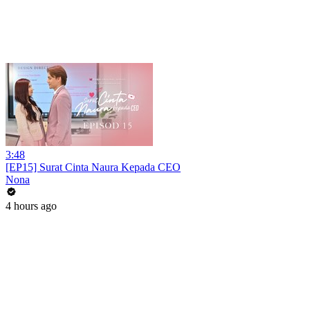
3:48
[EP15] Surat Cinta Naura Kepada CEO
Nona
4 hours ago