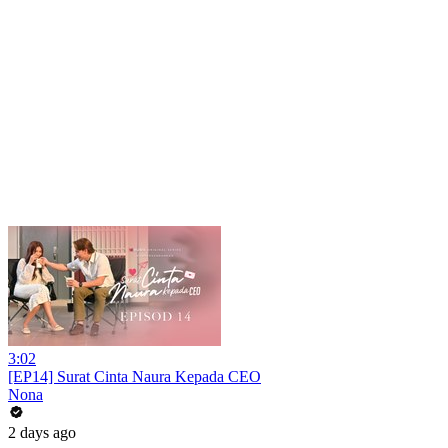
3:02
[EP14] Surat Cinta Naura Kepada CEO
Nona
2 days ago