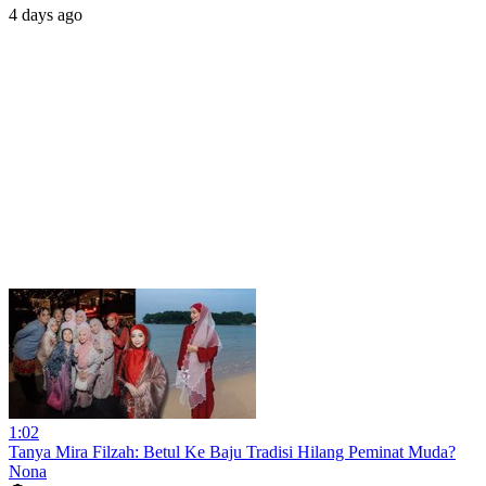
4 days ago
1:02
Tanya Mira Filzah: Betul Ke Baju Tradisi Hilang Peminat Muda?
Nona