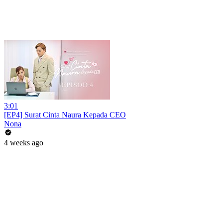
3:01
[EP4] Surat Cinta Naura Kepada CEO
Nona
4 weeks ago