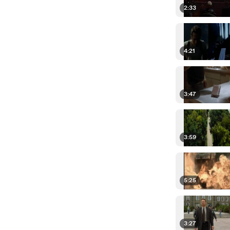
2:33
4:21
3:47
3:59
5:25
3:27