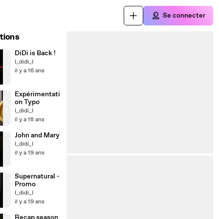
Se connecter
tions
DiDi is Back !
I_didi_I
il y a 16 ans
Expérimentati
on Typo
I_didi_I
il y a 18 ans
John and Mary
I_didi_I
il y a 19 ans
Supernatural -
Promo
I_didi_I
il y a 19 ans
Recap season