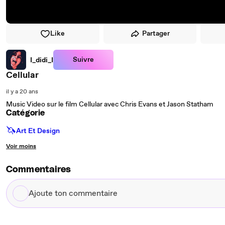
Like
Partager
Suivre
I_didi_I
Cellular
il y a 20 ans
Music Video sur le film Cellular avec Chris Evans et Jason Statham
Catégorie
🦄
Art Et Design
Voir moins
Commentaires
Ajoute
ton
commentaire