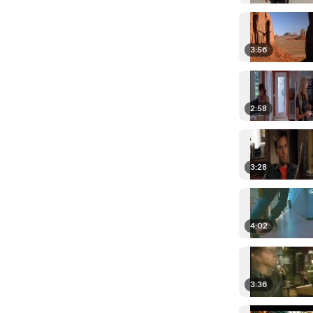
3:56
2:58
3:28
4:02
3:36