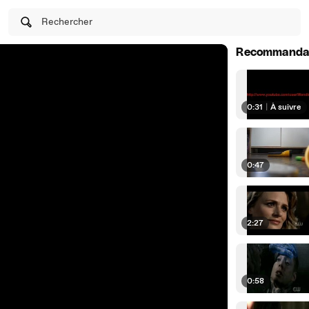
Rechercher
Recommanda
0:31
|
À suivre
0:47
2:27
0:58