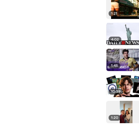
1:21
4:02
1:45
10:39
1:20