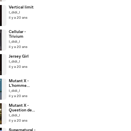
Vertical limit
I_didi_I
il y a 20 ans
Cellular -
Trivium
I_didi_I
il y a 20 ans
Jersey Girl
I_didi_I
il y a 20 ans
Mutant X -
L'homme
électrique
I_didi_I
il y a 20 ans
Mutant X -
Question de
Confiance
I_didi_I
il y a 20 ans
Supernatural -