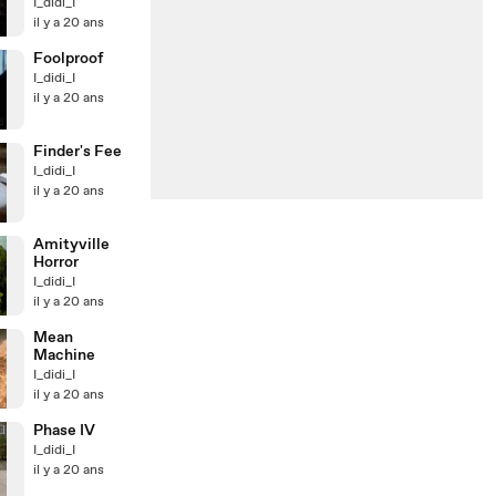
I_didi_I
il y a 20 ans
Foolproof
I_didi_I
il y a 20 ans
Finder's Fee
I_didi_I
il y a 20 ans
Amityville
Horror
I_didi_I
il y a 20 ans
Mean
Machine
I_didi_I
il y a 20 ans
Phase IV
I_didi_I
il y a 20 ans