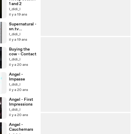
1 and 2
I_didi_I
il y a 19 ans
Supernatural -
sn.tv
challenge
I_didi_I
il y a 19 ans
Buying the
cow - Contact
I_didi_I
il y a 20 ans
Angel -
Impasse
I_didi_I
il y a 20 ans
Angel - First
Impressions
I_didi_I
il y a 20 ans
Angel -
Cauchemars