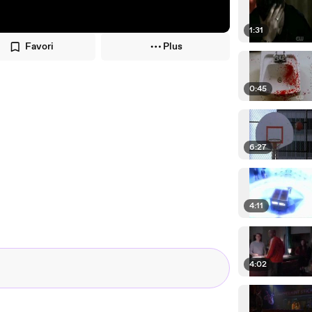
1:31
Favori
Plus
0:45
6:27
4:11
4:02