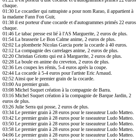
chaque.
01:30
Le cocardier qui rattrapiste a pour nom Rarao, il appartient à
la madame Fann Fon Guir,
01:38
il est porteur d'une cocarde et d'autogrammes primés 22 euros
chaque.
01:46
Le tabac presse est lié à l'AS Marguerite, 2 euros de plus.
01:54
La brasserie Le Bon Calme anime, 2 euros de plus.
02:02
La plomberie Nicolas Garcia porte la cocarde à 40 euros.
02:12
La compagnie des carrelages anime, 2 euros de plus.
02:20
Christian Griotto qui est à Marguerite, 2 euros de plus.
02:28
La boule en anime du creveton, 2 euros de plus.
02:36
Les coupes les rémis, 5-4 euros après la coupe.
02:44
La cocarde à 5-4 euros pour l'artiste Eric Arnaud.
02:52
Ainsi que le premier grain de la cocarde.
03:00
Au premier grain.
03:08
Michel Suquet création à la compagnie de Barra.
03:16
Michel Suquet création à la compagnie de Barque Jardin, 2
euros de plus.
03:26
Julie Serra qui posse, 2 euros de plus.
03:34
Le premier grain à 28 euros pour le raseauteur Ludo Matteo.
03:42
Le premier grain à 28 euros pour le raseauteur Ludo Matteo.
03:50
Le premier grain à 28 euros pour le raseauteur Ludo Matteo.
03:58
Le premier grain à 28 euros pour le raseauteur Ludo Matteo.
04:06
Le premier grain à 28 euros pour le raseauteur Ludo Matteo.