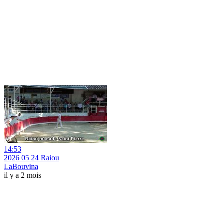
14:53
2026 05 24 Raiou
LaBouvina
il y a 2 mois