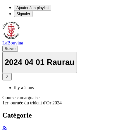
Ajouter à la playlist
Signaler
LaBouvina
Suivre
2024 04 01 Raurau
il y a 2 ans
Course camarguaise
1er journée du trident d'Or 2024
Catégorie
🦄