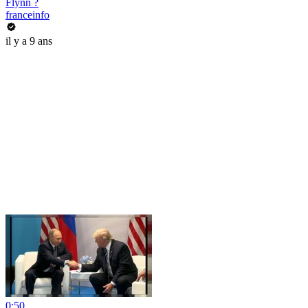
Flynn ?
franceinfo
il y a 9 ans
0:50