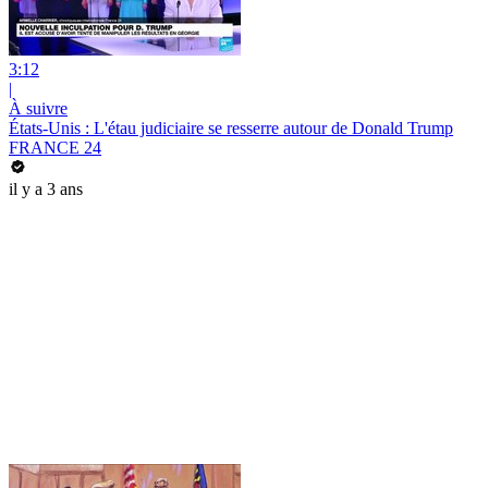
3:12
|
À suivre
États-Unis : L'étau judiciaire se resserre autour de Donald Trump
FRANCE 24
il y a 3 ans