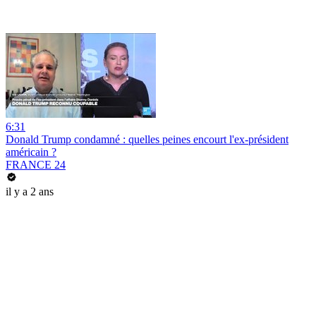
6:31
Donald Trump condamné : quelles peines encourt l'ex-président
américain ?
FRANCE 24
il y a 2 ans