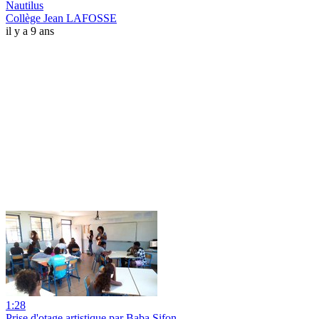
Nautilus
Collège Jean LAFOSSE
il y a 9 ans
1:28
Prise d'otage artistique par Baba Sifon