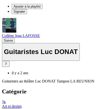
Ajouter à la playlist
Signaler
Collège Jean LAFOSSE
Suivre
Guitaristes Luc DONAT
il y a 2 ans
Guitaristes au théâtre Luc DONAT Tampon LA REUNION
Catégorie
🦄
Art et design