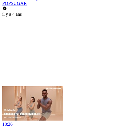
POPSUGAR
il y a 4 ans
18:26