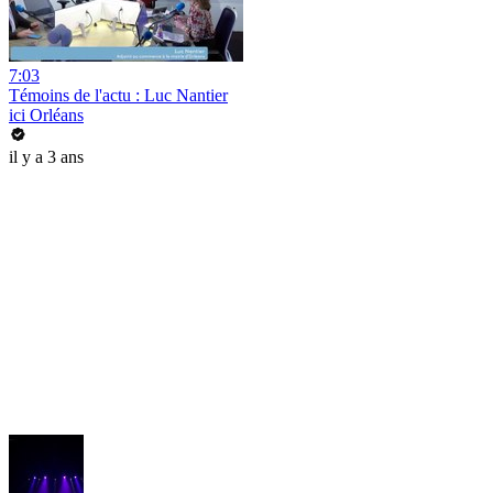
7:03
Témoins de l'actu : Luc Nantier
ici Orléans
il y a 3 ans