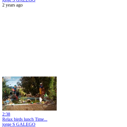
2 years ago
2:38
Relax birds lunch Time...
jorge S GALEGO