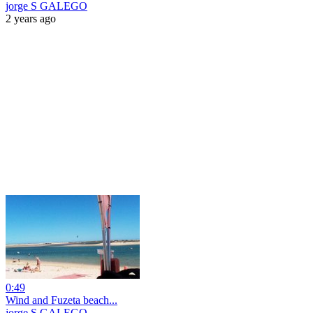
jorge S GALEGO
2 years ago
0:49
Wind and Fuzeta beach...
jorge S GALEGO