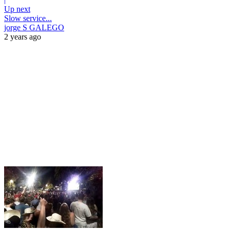
Up next
Slow service...
jorge S GALEGO
2 years ago