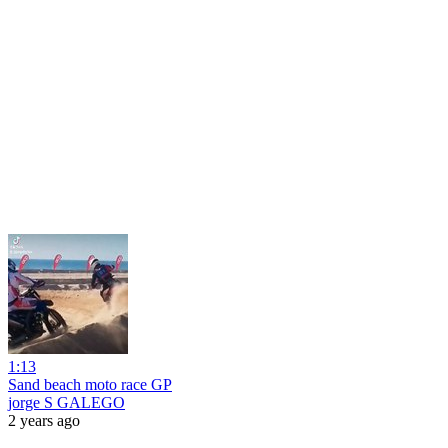
1:13
Sand beach moto race GP
jorge S GALEGO
2 years ago