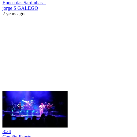
Epoca das Sardinhas...
jorge S GALEGO
2 years ago
3:24
Capitão Fausto...