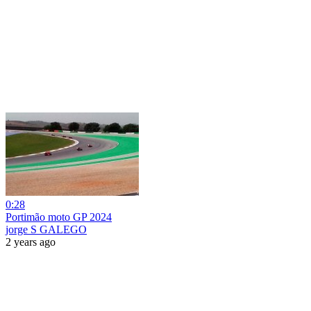
0:28
Portimão moto GP 2024
jorge S GALEGO
2 years ago