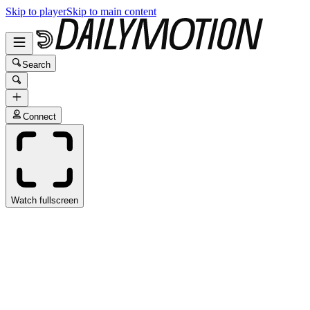
Skip to player
Skip to main content
Search
Connect
Watch fullscreen