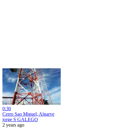
0:30
Cerro Sao Miguel, Algarve
jorge S GALEGO
2 years ago