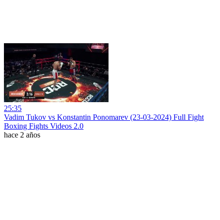
25:35
Vadim Tukov vs Konstantin Ponomarev (23-03-2024) Full Fight
Boxing Fights Videos 2.0
hace 2 años