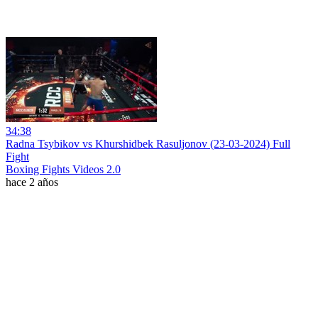
34:38
Radna Tsybikov vs Khurshidbek Rasuljonov (23-03-2024) Full
Fight
Boxing Fights Videos 2.0
hace 2 años