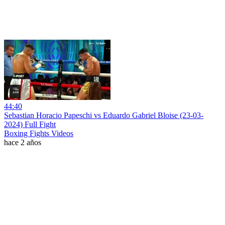
44:40
Sebastian Horacio Papeschi vs Eduardo Gabriel Bloise (23-03-
2024) Full Fight
Boxing Fights Videos
hace 2 años