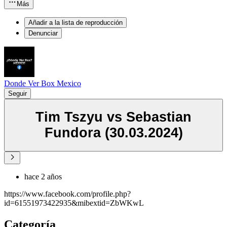
Más
Añadir a la lista de reproducción
Denunciar
Donde Ver Box Mexico
Seguir
Tim Tszyu vs Sebastian
Fundora (30.03.2024)
hace 2 años
https://www.facebook.com/profile.php?
id=61551973422935&mibextid=ZbWKwL
Categoría