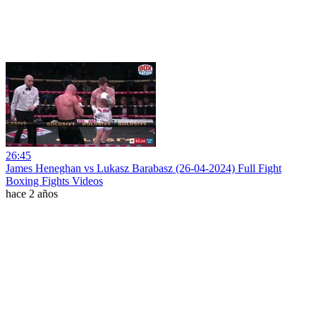
26:45
James Heneghan vs Lukasz Barabasz (26-04-2024) Full Fight
Boxing Fights Videos
hace 2 años