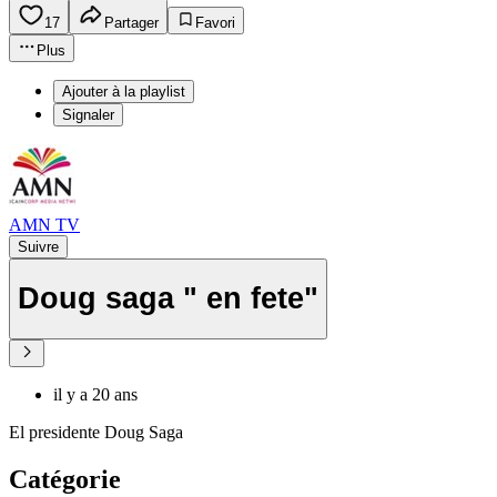
17
Partager
Favori
Plus
Ajouter à la playlist
Signaler
AMN TV
Suivre
Doug saga " en fete"
il y a 20 ans
El presidente Doug Saga
Catégorie