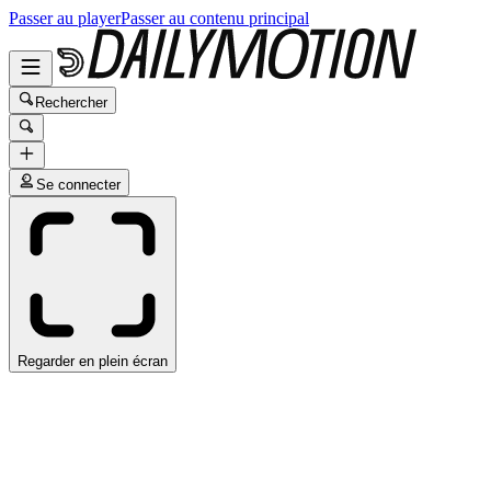
Passer au player
Passer au contenu principal
Rechercher
Se connecter
Regarder en plein écran