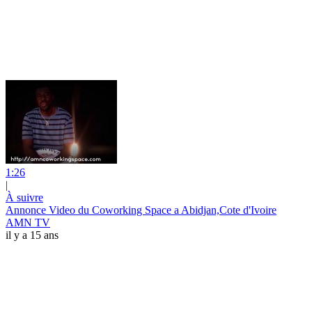
1:26
|
À suivre
Annonce Video du Coworking Space a Abidjan,Cote d'Ivoire
AMN TV
il y a 15 ans