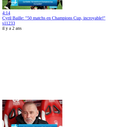
4:14
Cyril Baille: "50 matchs en Champions Cup, incroyable!"
s11233
il y a 2 ans