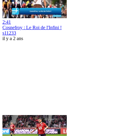
2:41
Cosnefroy : Le Roi de l'Infini !
s11233
il y a 2 ans