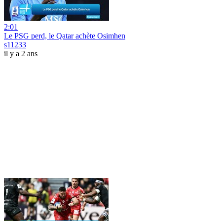
2:01
Le PSG perd, le Qatar achète Osimhen
s11233
il y a 2 ans