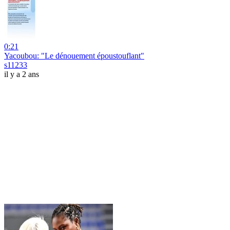
0:21
Yacoubou: "Le dénouement époustouflant"
s11233
il y a 2 ans