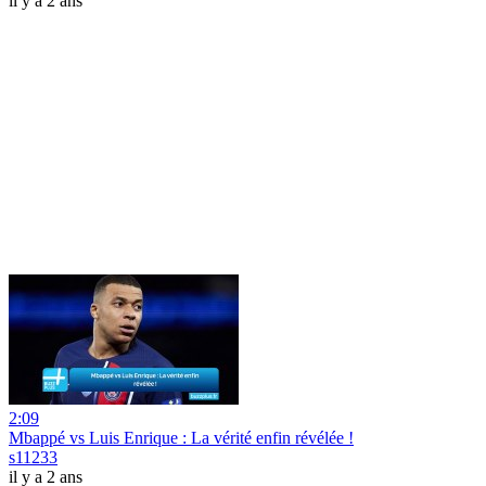
il y a 2 ans
2:09
Mbappé vs Luis Enrique : La vérité enfin révélée !
s11233
il y a 2 ans