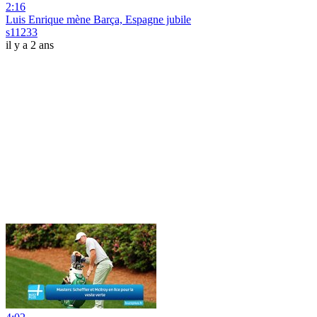
2:16
Luis Enrique mène Barça, Espagne jubile
s11233
il y a 2 ans