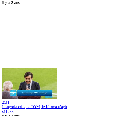
il y a 2 ans
2:31
Longoria critique l'OM, le Karma réagit
s11233