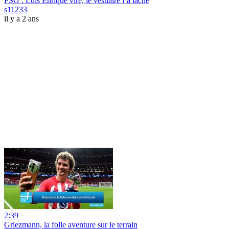
PSG ‍: Luis Enrique viré, le vestiaire l’a lâché
s11233
il y a 2 ans
2:39
Griezmann, la folle aventure sur le terrain