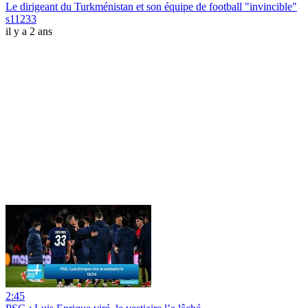
Le dirigeant du Turkménistan et son équipe de football "invincible"
s11233
il y a 2 ans
2:45