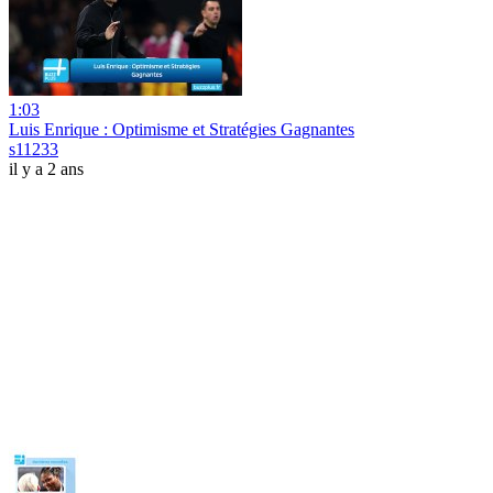
1:03
Luis Enrique : Optimisme et Stratégies Gagnantes
s11233
il y a 2 ans