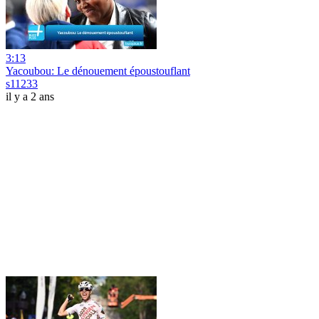
3:13
Yacoubou: Le dénouement époustouflant
s11233
il y a 2 ans