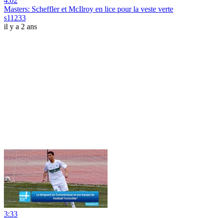
4:02
Masters: Scheffler et McIlroy en lice pour la veste verte
s11233
il y a 2 ans
3:33