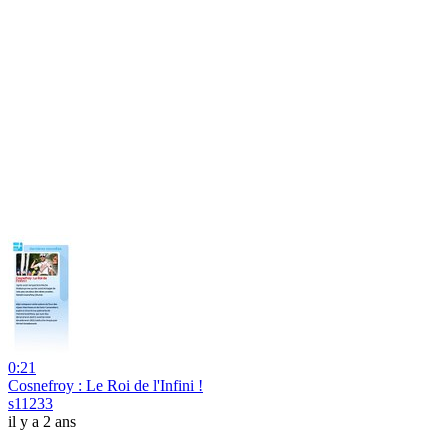
0:21
Cosnefroy : Le Roi de l'Infini !
s11233
il y a 2 ans