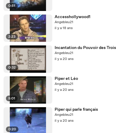
0:51
Accesshollywood1
Angebleu21
il y a 18 ans
2:23
Incantation du Pouvoir des Trois
Angebleu21
il y a 20 ans
0:32
Piper et Léo
Angebleu21
il y a 20 ans
5:01
Piper qui parle français
Angebleu21
il y a 20 ans
0:20