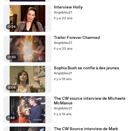
Interview Holly
Angebleu21
il y a 20 ans
0:24
Trailer Forever Charmed
Angebleu21
il y a 20 ans
0:30
Sophia Bush se confie à des jeunes
Angebleu21
il y a 18 ans
5:06
The CW source interview de Michaela
McManus
Angebleu21
il y a 18 ans
1:56
The CW Source interview de Mark