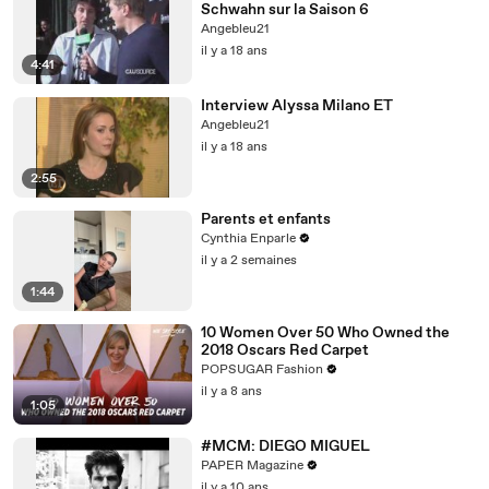
Schwahn sur la Saison 6
Angebleu21
il y a 18 ans
4:41
Interview Alyssa Milano ET
Angebleu21
il y a 18 ans
2:55
Parents et enfants
Cynthia Enparle
il y a 2 semaines
1:44
10 Women Over 50 Who Owned the
2018 Oscars Red Carpet
POPSUGAR Fashion
il y a 8 ans
1:05
#MCM: DIEGO MIGUEL
PAPER Magazine
il y a 10 ans