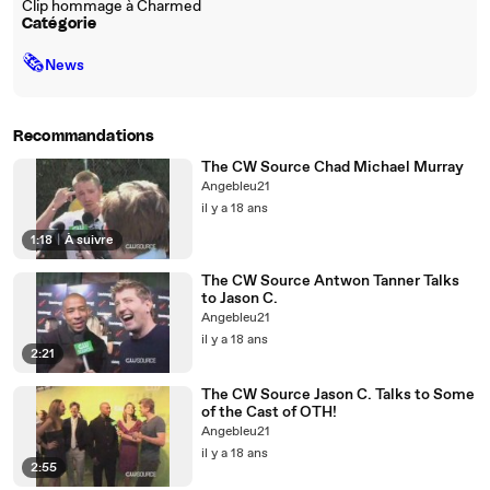
Clip hommage à Charmed
Catégorie
🗞
News
Recommandations
The CW Source Chad Michael Murray
Angebleu21
il y a 18 ans
1:18
|
À suivre
The CW Source Antwon Tanner Talks
to Jason C.
Angebleu21
il y a 18 ans
2:21
The CW Source Jason C. Talks to Some
of the Cast of OTH!
Angebleu21
il y a 18 ans
2:55