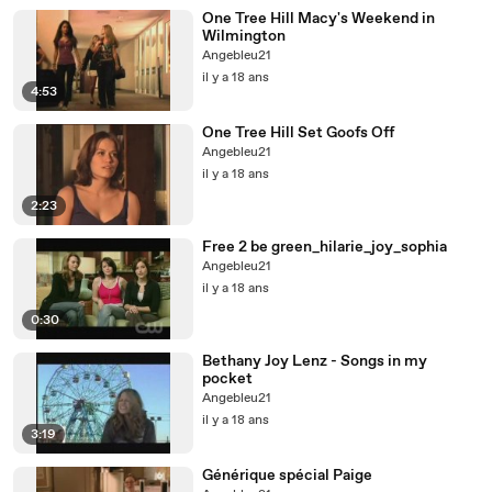
One Tree Hill Macy's Weekend in
Wilmington
Angebleu21
il y a 18 ans
4:53
One Tree Hill Set Goofs Off
Angebleu21
il y a 18 ans
2:23
Free 2 be green_hilarie_joy_sophia
Angebleu21
il y a 18 ans
0:30
Bethany Joy Lenz - Songs in my
pocket
Angebleu21
il y a 18 ans
3:19
Générique spécial Paige