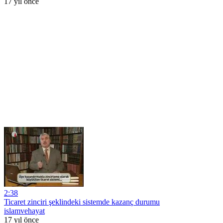
17 yıl önce
2:38
Ticaret zinciri şeklindeki sistemde kazanç durumu
islamvehayat
17 yıl önce