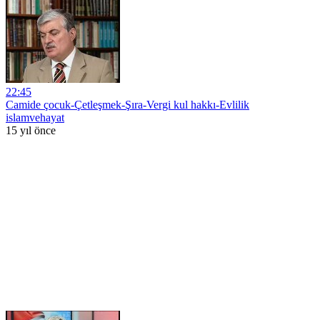
22:45
Camide çocuk-Çetleşmek-Şıra-Vergi kul hakkı-Evlilik
islamvehayat
15 yıl önce