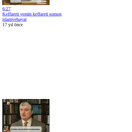
6:27
Keffareti yemin keffareti somon
islamvehayat
17 yıl önce