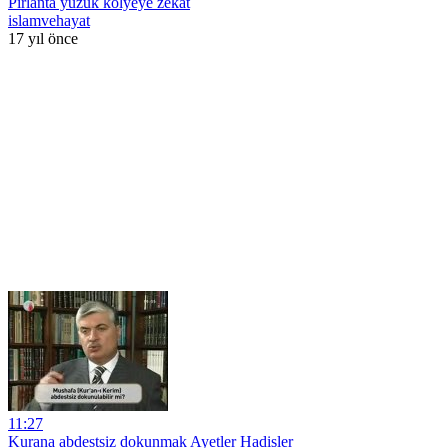
Pırlanta yüzük kolyeye zekat
islamvehayat
17 yıl önce
11:27
Kurana abdestsiz dokunmak Ayetler Hadisler