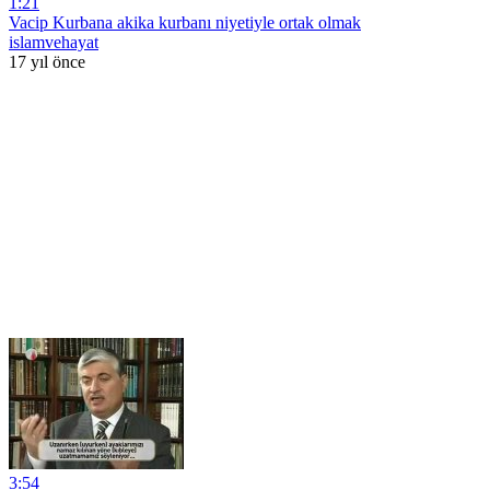
1:21
Vacip Kurbana akika kurbanı niyetiyle ortak olmak
islamvehayat
17 yıl önce
3:54