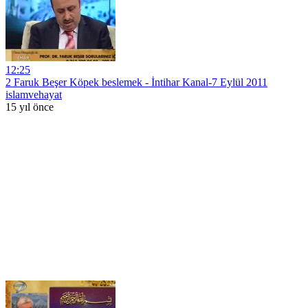
12:25
2 Faruk Beşer Köpek beslemek - İntihar Kanal-7 Eylül 2011
islamvehayat
15 yıl önce