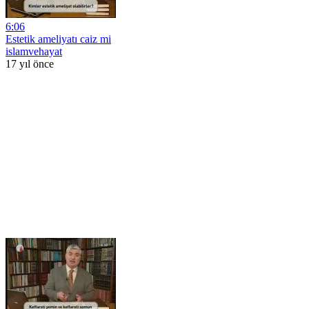
6:06
Estetik ameliyatı caiz mi
islamvehayat
17 yıl önce