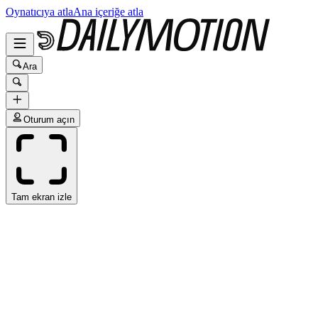
Oynatıcıya atla
Ana içeriğe atla
Ara
Oturum açın
Tam ekran izle