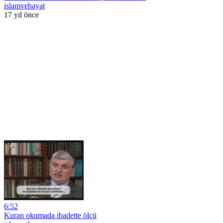
islamvehayat
17 yıl önce
6:52
Kuran okumada ibadette ölçü