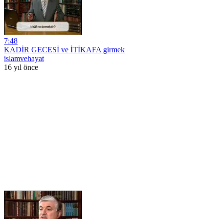
7:48
KADİR GECESİ ve İTİKAFA girmek
islamvehayat
16 yıl önce