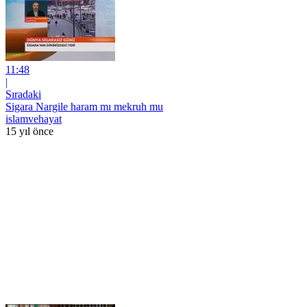
11:48
|
Sıradaki
Sigara Nargile haram mı mekruh mu
islamvehayat
15 yıl önce