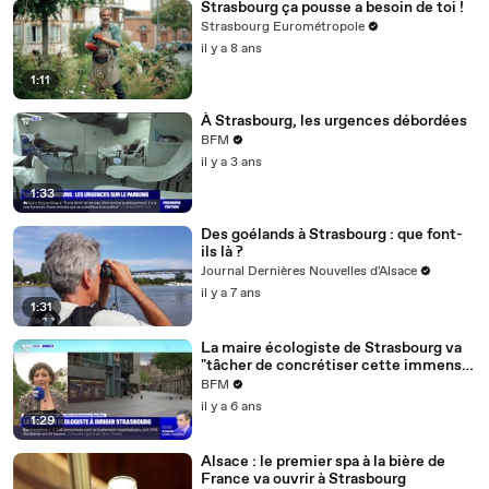
Strasbourg ça pousse a besoin de toi !
Strasbourg Eurométropole
il y a 8 ans
1:11
À Strasbourg, les urgences débordées
BFM
il y a 3 ans
1:33
Des goélands à Strasbourg : que font-
ils là ?
Journal Dernières Nouvelles d'Alsace
il y a 7 ans
1:31
La maire écologiste de Strasbourg va
"tâcher de concrétiser cette immense
victoire, cette aspiration au
BFM
changement"
il y a 6 ans
1:29
Alsace : le premier spa à la bière de
France va ouvrir à Strasbourg