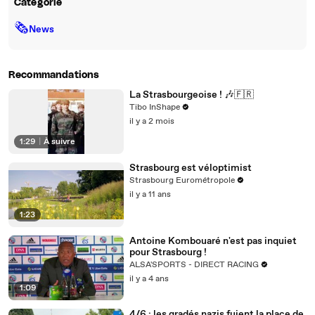
Catégorie
🗞
News
Recommandations
La Strasbourgeoise ! 🎶🇫🇷
Tibo InShape
il y a 2 mois
1:29
|
À suivre
Strasbourg est véloptimist
Strasbourg Eurométropole
il y a 11 ans
1:23
Antoine Kombouaré n'est pas inquiet
pour Strasbourg !
ALSA'SPORTS - DIRECT RACING
il y a 4 ans
1:09
4/6 : les gradés nazis fuient la place de