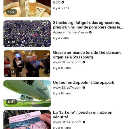
GEO
il y a 5 ans
1:07
Strasbourg: fatigués des agressions,
près d'un millier de pompiers dans la
rue
Agence France-Presse
il y a 7 ans
0:46
Grosse ambiance lors du thé dansant
organisé à Strasbourg
www.StrasTv.com
il y a 10 ans
1:43
Un tour en Zeppelin à Europapark
www.StrasTv.com
il y a 10 ans
0:57
La "Jart'elle" : pédaler en robe en
sécurité
www.StrasTv.com
il y a 10 ans