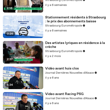
Strasbourg Eurométropole
il y a 6 semaines
2:16
Stationnement résidents à Strasbourg
: le prix des abonnements baisse
Strasbourg Eurométropole
il y a 6 semaines
0:26
Des artistes lyriques en résidence à la
crèche
Strasbourg Eurométropole
il y a 2 mois
2:37
Vidéo avant huis clos
Journal Dernières Nouvelles d'Alsace
il y a 6 ans
5:34
Video avant Racing PSG
Journal Dernières Nouvelles d'Alsace
il y a 6 ans