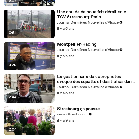
5:07
Une coulée de boue fait dérailler le
TGV Strasbourg-Paris
Journal Dernières Nouvelles d'Alsace
il y a 6 ans
0:54
Montpellier-Racing
Journal Dernières Nouvelles d'Alsace
il y a 6 ans
3:29
Le gestionnaire de copropriétés
évoque des squatts et des trafics dans
l'immeuble
Journal Dernières Nouvelles d'Alsace
il y a 6 ans
2:44
Strasbourg ça pousse
www.StrasTv.com
il y a 9 ans
2:04