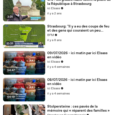
la République à Strasbourg
ici Elsass
il y a 2 ans
3:31
Strasbourg: "Il y a eu des coups de feu
et des gens qui couraient un peu
partout"
BFM
il y a 8 ans
0:31
09/07/2026 - ici matin par ici Elsass
en vidéo
ici Elsass
il y a 4 semaines
54:47
08/07/2026 - ici matin par ici Elsass
en vidéo
ici Elsass
il y a 4 semaines
54:19
Stolpersteine : ces pavés de la
mémoire qui « réparent des familles »