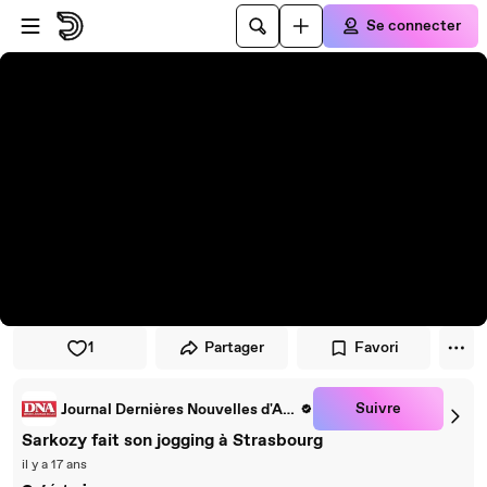
Passer au player
Passer au contenu principal
Se connecter
1
Partager
Favori
Suivre
Journal Dernières Nouvelles d'Alsace
Sarkozy fait son jogging à Strasbourg
il y a 17 ans