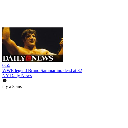
0:55
WWE legend Bruno Sammartino dead at 82
NY Daily News
il y a 8 ans