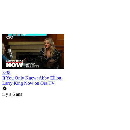
3:38
If You Only Knew: Abby Elliott
Larry King Now on Ora.TV
il y a 6 ans