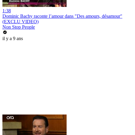
1:38
Dominic Bachy raconte l’amour dans "Des amours, désamour"
(EXCLU VIDEO)
Non Stop People
il y a 9 ans