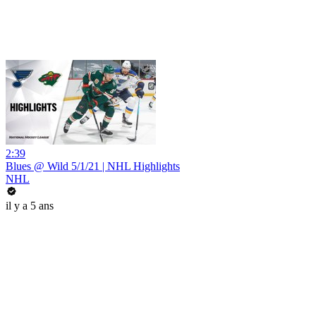
2:39
Blues @ Wild 5/1/21 | NHL Highlights
NHL
il y a 5 ans