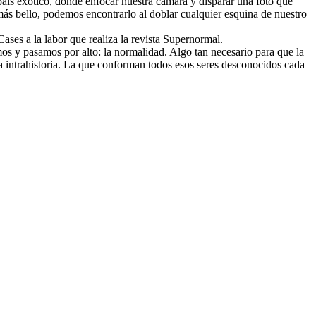
aís exótico, donde enfocar nuestra cámara y disparar una foto que
ás bello, podemos encontrarlo al doblar cualquier esquina de nuestro
ses a la labor que realiza la revista Supernormal.
os y pasamos por alto: la normalidad. Algo tan necesario para que la
a intrahistoria. La que conforman todos esos seres desconocidos cada