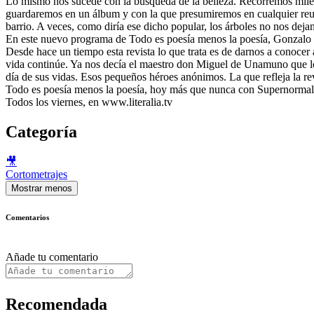
Lo mismo nos sucede con la búsqueda de la belleza. Recorremos miles 
guardaremos en un álbum y con la que presumiremos en cualquier reun
barrio. A veces, como diría ese dicho popular, los árboles no nos deja
En este nuevo programa de Todo es poesía menos la poesía, Gonzalo Esc
Desde hace un tiempo esta revista lo que trata es de darnos a conocer
vida continúe. Ya nos decía el maestro don Miguel de Unamuno que lo 
día de sus vidas. Esos pequeños héroes anónimos. La que refleja la r
Todo es poesía menos la poesía, hoy más que nunca con Supernormal 
Todos los viernes, en www.literalia.tv
Categoría
🎥
Cortometrajes
Mostrar menos
Comentarios
Añade tu comentario
Recomendada