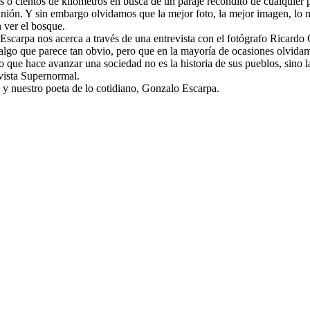
o cientos de kilómetros en busca de un paraje recóndito de cualquier p
ión. Y sin embargo olvidamos que la mejor foto, la mejor imagen, lo m
n ver el bosque.
arpa nos acerca a través de una entrevista con el fotógrafo Ricardo Ca
 algo que parece tan obvio, pero que en la mayoría de ocasiones olvidam
que hace avanzar una sociedad no es la historia de sus pueblos, sino l
evista Supernormal.
y nuestro poeta de lo cotidiano, Gonzalo Escarpa.