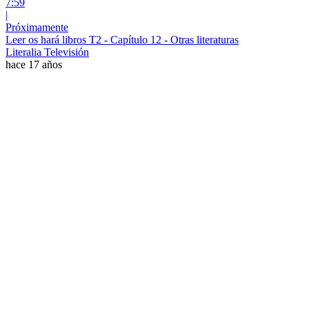
7:59
|
Próximamente
Leer os hará libros T2 - Capítulo 12 - Otras literaturas
Literalia Televisión
hace 17 años