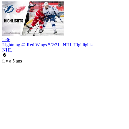
2:36
Lightning @ Red Wings 5/2/21 | NHL Highlights
NHL
il y a 5 ans