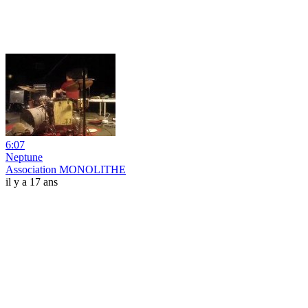
6:07
Neptune
Association MONOLITHE
il y a 17 ans