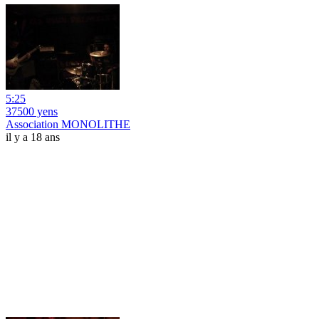
5:25
37500 yens
Association MONOLITHE
il y a 18 ans