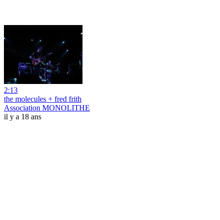
2:13
the molecules + fred frith
Association MONOLITHE
il y a 18 ans