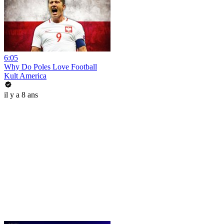
6:05
Why Do Poles Love Football
Kult America
il y a 8 ans