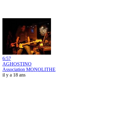
6:57
AGHOSTINO
Association MONOLITHE
il y a 18 ans