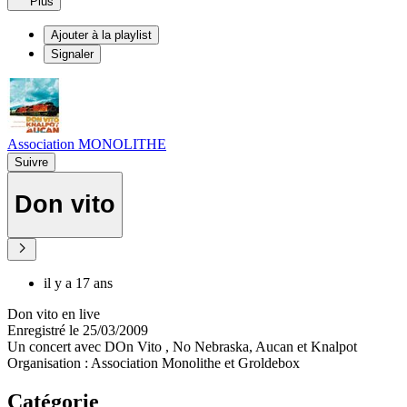
Plus
Ajouter à la playlist
Signaler
Association MONOLITHE
Suivre
Don vito
il y a 17 ans
Don vito en live
Enregistré le 25/03/2009
Un concert avec DOn Vito , No Nebraska, Aucan et Knalpot
Organisation : Association Monolithe et Groldebox
Catégorie