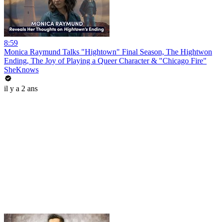
8:59
Monica Raymund Talks "Hightown" Final Season, The Hightwon
Ending, The Joy of Playing a Queer Character & "Chicago Fire"
SheKnows
il y a 2 ans