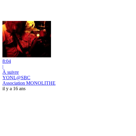
8:04
|
À suivre
YONL@SBC
Association MONOLITHE
il y a 16 ans