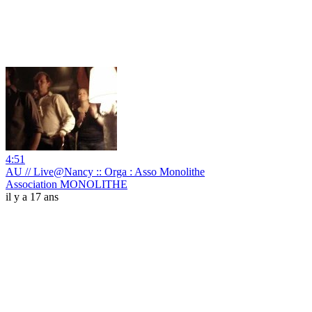
4:51
AU // Live@Nancy :: Orga : Asso Monolithe
Association MONOLITHE
il y a 17 ans