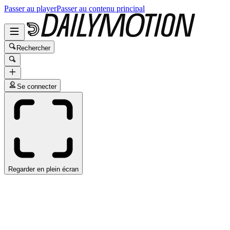
Passer au player
Passer au contenu principal
Rechercher
Se connecter
Regarder en plein écran