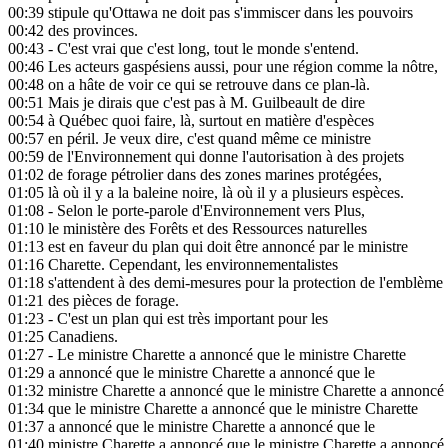
00:39
stipule qu'Ottawa ne doit pas s'immiscer dans les pouvoirs
00:42
des provinces.
00:43
- C'est vrai que c'est long, tout le monde s'entend.
00:46
Les acteurs gaspésiens aussi, pour une région comme la nôtre,
00:48
on a hâte de voir ce qui se retrouve dans ce plan-là.
00:51
Mais je dirais que c'est pas à M. Guilbeault de dire
00:54
à Québec quoi faire, là, surtout en matière d'espèces
00:57
en péril. Je veux dire, c'est quand même ce ministre
00:59
de l'Environnement qui donne l'autorisation à des projets
01:02
de forage pétrolier dans des zones marines protégées,
01:05
là où il y a la baleine noire, là où il y a plusieurs espèces.
01:08
- Selon le porte-parole d'Environnement vers Plus,
01:10
le ministère des Forêts et des Ressources naturelles
01:13
est en faveur du plan qui doit être annoncé par le ministre
01:16
Charette. Cependant, les environnementalistes
01:18
s'attendent à des demi-mesures pour la protection de l'emblème
01:21
des pièces de forage.
01:23
- C'est un plan qui est très important pour les
01:25
Canadiens.
01:27
- Le ministre Charette a annoncé que le ministre Charette
01:29
a annoncé que le ministre Charette a annoncé que le
01:32
ministre Charette a annoncé que le ministre Charette a annoncé
01:34
que le ministre Charette a annoncé que le ministre Charette
01:37
a annoncé que le ministre Charette a annoncé que le
01:40
ministre Charette a annoncé que le ministre Charette a annoncé