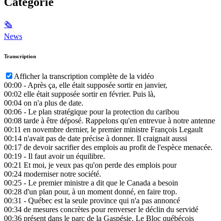
Catégorie
🗞
News
Transcription
Afficher la transcription complète de la vidéo
00:00
- Après ça, elle était supposée sortir en janvier,
00:02
elle était supposée sortir en février. Puis là,
00:04
on n'a plus de date.
00:06
- Le plan stratégique pour la protection du caribou
00:08
tarde à être déposé. Rappelons qu'en entrevue à notre antenne
00:11
en novembre dernier, le premier ministre François Legault
00:14
n'avait pas de date précise à donner. Il craignait aussi
00:17
de devoir sacrifier des emplois au profit de l'espèce menacée.
00:19
- Il faut avoir un équilibre.
00:21
Et moi, je veux pas qu'on perde des emplois pour
00:24
moderniser notre société.
00:25
- Le premier ministre a dit que le Canada a besoin
00:28
d'un plan pour, à un moment donné, en faire trop.
00:31
- Québec est la seule province qui n'a pas annoncé
00:34
de mesures concrètes pour renverser le déclin du servidé
00:36
présent dans le parc de la Gaspésie. Le Bloc québécois