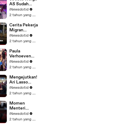
Harris Akui
AS Sudah
Kekalahan
Nyoblos di
iNewsdotid
dari Donald
Pilpres
2 tahun yang lalu
Trump di
Amerika 2024
Pilpres AS
Cerita Pekerja
Migran
Indonesia di
iNewsdotid
Riyadh,
2 tahun yang lalu
Dongkrak
Ekonomi
Paula
hingga Dapat
Verhoeven
Jodoh
Akhirnya Buka
iNewsdotid
Suara soal
2 tahun yang lalu
Tuduhan
Selingkuh dari
Mengejutkan!
Baim Wong
Ari Lasso
Umumkan
iNewsdotid
Cerai dari Vita
2 tahun yang lalu
Dessy
Momen
Menteri
Kabinet
iNewsdotid
Prabowo
2 tahun yang lalu
Dangdutan
Seusai Makan
Malam di
Akmil