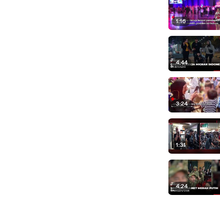
1:16
4:44
3:24
1:31
4:24