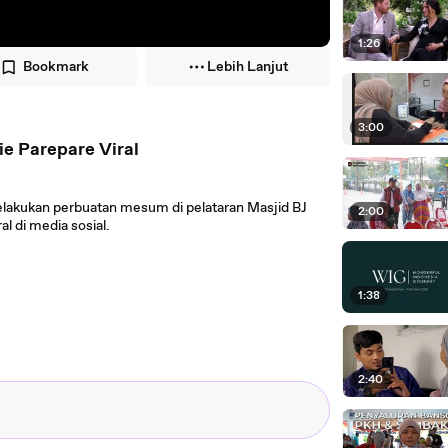
1:26
Bookmark
Lebih Lanjut
3:00
ie Parepare Viral
melakukan perbuatan mesum di pelataran Masjid BJ
2:00
l di media sosial.
1:38
2:40