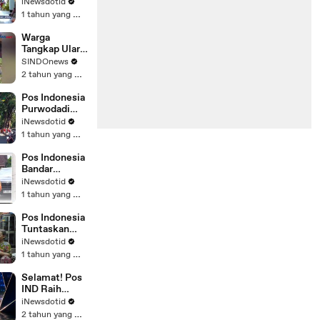
POS IND
iNewsdotid
Salurkan
1 tahun yang lalu
Bansos PKH
dan Sembako
Warga
lewat Metode
Tangkap Ular
Komunitas
Piton Raksasa
SINDOnews
Sepanjang 12
2 tahun yang lalu
Meter di
Buton, Begini
Pos Indonesia
Penampakkan
Purwodadi
nya
Salurkan
iNewsdotid
Bansos
1 tahun yang lalu
Sembako dan
PKH lewat
Pos Indonesia
Tiga Metode
Bandar
Lampung
iNewsdotid
Sukses
1 tahun yang lalu
Salurkan
Bansos
Pos Indonesia
Sembako dan
Tuntaskan
PKH lewat
Penyaluran
iNewsdotid
Door to Door
Bansos PKH
1 tahun yang lalu
untuk 18.000
Penerima di
Selamat! Pos
Semarang dan
IND Raih
Demak
Penghargaan
iNewsdotid
di Ajang
2 tahun yang lalu