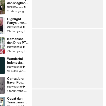
Suku Bunga?
dan Meghan
Ungkap
SINDOnews
Kehidupan
2 tahun yang lalu
Kerajaan
Highlight
Penyaluran
BLTS Kesra
iNewsdotid
Kantorpos
7 bulan yang lalu
KCU
BALIKPAPAN
Kemensos
dan Dirut PT
Pos Indonesia
iNewsdotid
Pantau
7 bulan yang lalu
Langsung
Penyaluran
Wonderful
BLT Kesra
Indonesia
2025 di
Gourmet
iNewsdotid
Surabaya
10 bulan yang lalu
Cerita Juru
Bayar Pos
Indonesia,
iNewsdotid
Pengantar
1 tahun yang lalu
Harapan dan
Menyampaika
Cepat dan
n Kebaikan
Transparan,