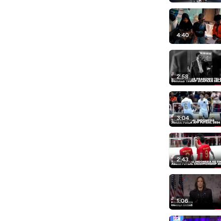
4:40
2:58
3:04
2:43
1:06