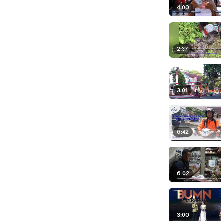
4:00
2:37
3:01
6:42
6:02
3:00