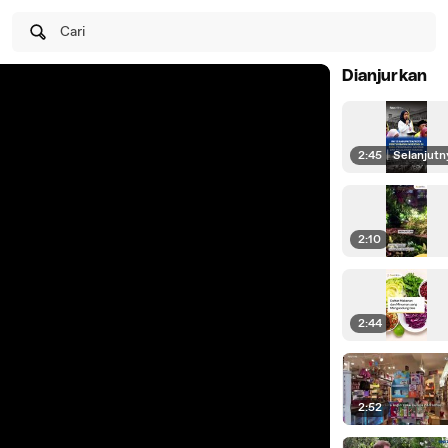
Cari
Dianjurkan
2:45
|
Selanjutn
2:10
2:44
2:52