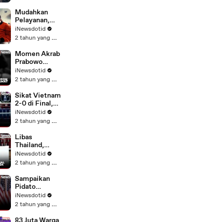
BUMN Awards
lewat Aplikasi
Mudahkan
Pospay
Pelayanan,
Pos IND
iNewsdotid
Salurkan
2 tahun yang lalu
Bansos
ATENSI YAPI
Momen Akrab
Door to Door
Prabowo
di Semarang
Telepon
iNewsdotid
Langsung
2 tahun yang lalu
Donald Trump
Ucapkan
Sikat Vietnam
Selamat Usai
2-0 di Final,
Menang
Timnas Futsal
iNewsdotid
Pilpres AS
Indonesia
2 tahun yang lalu
Juara Piala
AFF Futsal
Libas
2024
Thailand,
Timnas Futsal
iNewsdotid
Indonesia
2 tahun yang lalu
Tantang
Vietnam di
Sampaikan
Final ASEAN
Pidato
Futsal
Konsesi di
iNewsdotid
Championship
Depan
2 tahun yang lalu
2024
Pendukungny
a, Kamala
83 Juta Warga