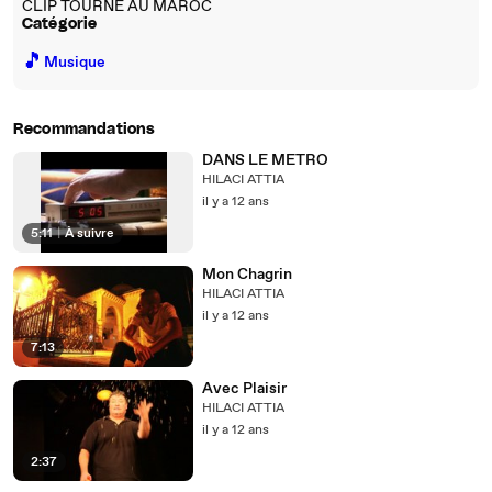
CLIP TOURNE AU MAROC
Catégorie
🎵
Musique
Recommandations
DANS LE METRO
HILACI ATTIA
il y a 12 ans
5:11
|
À suivre
Mon Chagrin
HILACI ATTIA
il y a 12 ans
7:13
Avec Plaisir
HILACI ATTIA
il y a 12 ans
2:37