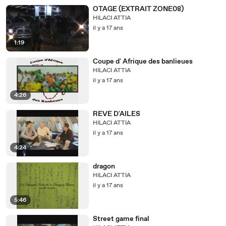
OTAGE (EXTRAIT ZONE08)
HILACI ATTIA
il y a 17 ans
1:19
Coupe d' Afrique des banlieues
HILACI ATTIA
il y a 17 ans
4:26
REVE D'AILES
HILACI ATTIA
il y a 17 ans
4:24
dragon
HILACI ATTIA
il y a 17 ans
5:46
Street game final