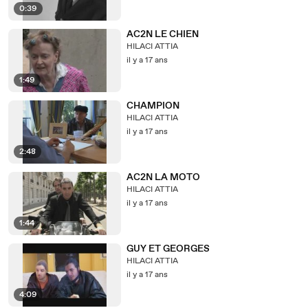
0:39
AC2N LE CHIEN
HILACI ATTIA
il y a 17 ans
1:49
CHAMPION
HILACI ATTIA
il y a 17 ans
2:48
AC2N LA MOTO
HILACI ATTIA
il y a 17 ans
1:44
GUY ET GEORGES
HILACI ATTIA
il y a 17 ans
4:09