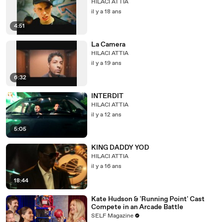
HILACI ATTIA
il y a 18 ans
4:51
La Camera
HILACI ATTIA
il y a 19 ans
6:32
INTERDIT
HILACI ATTIA
il y a 12 ans
5:05
KING DADDY YOD
HILACI ATTIA
il y a 16 ans
18:44
Kate Hudson & 'Running Point' Cast
Compete in an Arcade Battle
SELF Magazine