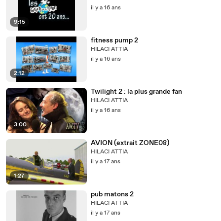
il y a 16 ans
9:15
fitness pump 2
HILACI ATTIA
il y a 16 ans
2:12
Twilight 2 : la plus grande fan
HILACI ATTIA
il y a 16 ans
3:00
AVION (extrait ZONE08)
HILACI ATTIA
il y a 17 ans
1:27
pub matons 2
HILACI ATTIA
il y a 17 ans