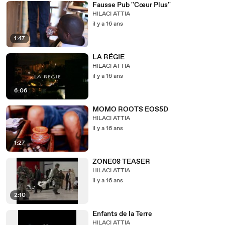
Fausse Pub ''Cœur Plus''
HILACI ATTIA
il y a 16 ans
1:47
LA RÉGIE
HILACI ATTIA
il y a 16 ans
6:06
MOMO ROOTS EOS5D
HILACI ATTIA
il y a 16 ans
1:27
ZONE08 TEASER
HILACI ATTIA
il y a 16 ans
2:10
Enfants de la Terre
HILACI ATTIA