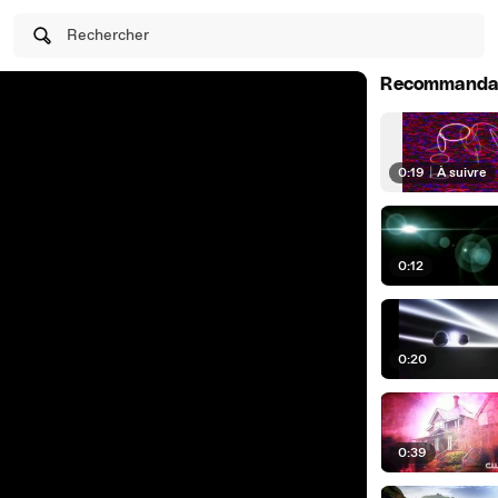
Rechercher
Recommanda
0:19
|
À suivre
0:12
0:20
0:39