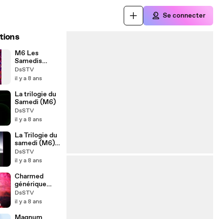
Se connecter
tions
M6 Les
Samedis
Fantastiques
DsSTV
il y a 8 ans
La trilogie du
Samedi (M6)
DsSTV
il y a 8 ans
La Trilogie du
samedi (M6) -
dernier
DsSTV
générique
il y a 8 ans
Charmed
générique
2018
DsSTV
il y a 8 ans
Magnum