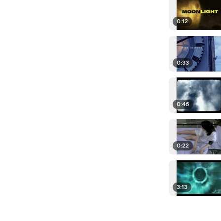
0:12
0:33
0:46
0:22
3:13