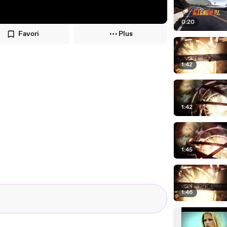
0:20
Favori
Plus
1:42
1:42
1:45
1:46