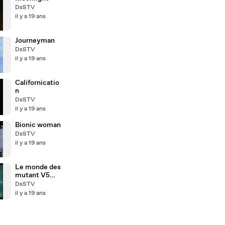
DsSTV
il y a 19 ans
Journeyman
DsSTV
il y a 19 ans
Californicatio
n
DsSTV
il y a 19 ans
Bionic woman
DsSTV
il y a 19 ans
Le monde des
mutant V5
phase 2
DsSTV
il y a 19 ans