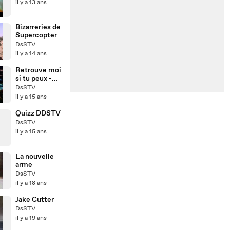
il y a 13 ans
Bizarreries de
Supercopter
DsSTV
il y a 14 ans
Retrouve moi
si tu peux -
quizz final 1
DsSTV
il y a 15 ans
Quizz DDSTV
DsSTV
il y a 15 ans
La nouvelle
arme
DsSTV
il y a 18 ans
Jake Cutter
DsSTV
il y a 19 ans