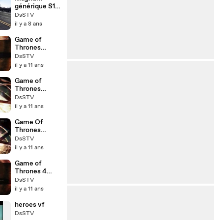
générique S1
2018
DsSTV
il y a 8 ans
Game of
Thrones
Season 2 Intro
DsSTV
HD
il y a 11 ans
Game of
Thrones
Générique
DsSTV
Saison 1
il y a 11 ans
Game Of
Thrones
Season 5
DsSTV
Opening
il y a 11 ans
Game of
Thrones 4
Intro
DsSTV
il y a 11 ans
heroes vf
DsSTV