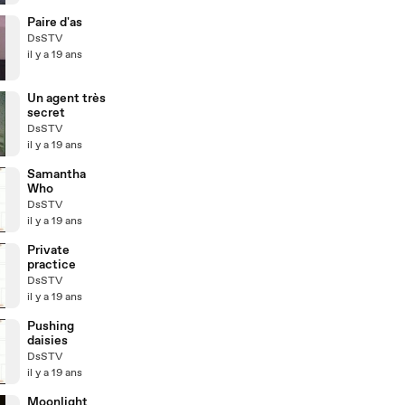
Paire d'as
DsSTV
il y a 19 ans
Un agent très
secret
DsSTV
il y a 19 ans
Samantha
Who
DsSTV
il y a 19 ans
Private
practice
DsSTV
il y a 19 ans
Pushing
daisies
DsSTV
il y a 19 ans
Moonlight