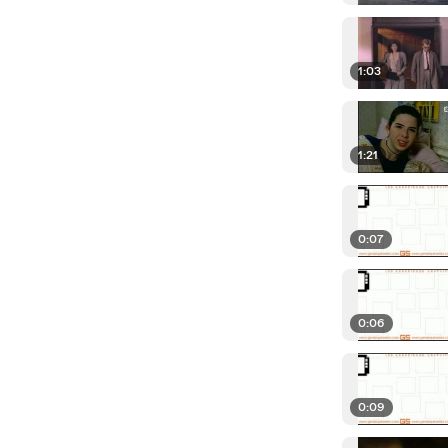
1:03
1:21
0:07
0:06
0:09