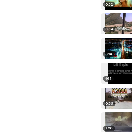
0:32
3:04
3:14
1:14
0:36
1:00