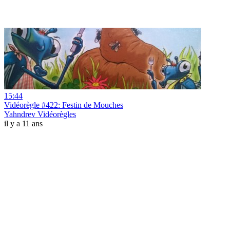
15:44
Vidéorègle #422: Festin de Mouches
Yahndrev Vidéorègles
il y a 11 ans