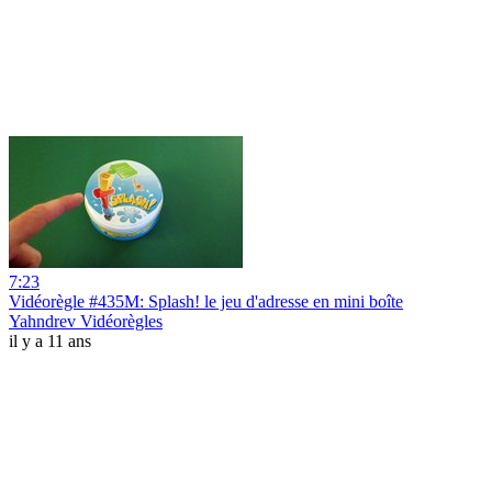
7:23
Vidéorègle #435M: Splash! le jeu d'adresse en mini boîte
Yahndrev Vidéorègles
il y a 11 ans