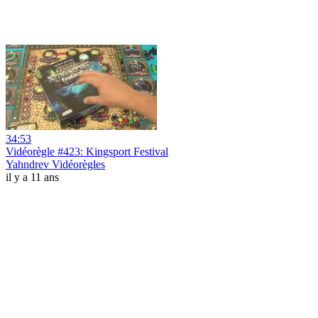
34:53
Vidéorègle #423: Kingsport Festival
Yahndrev Vidéorègles
il y a 11 ans