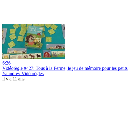
6:26
Vidéorègle #427: Tous à la Ferme, le jeu de mémoire pour les petits
Yahndrev Vidéorègles
il y a 11 ans