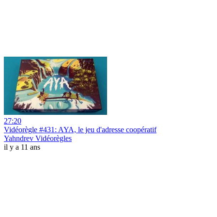
27:20
Vidéorègle #431: AYA, le jeu d'adresse coopératif
Yahndrev Vidéorègles
il y a 11 ans