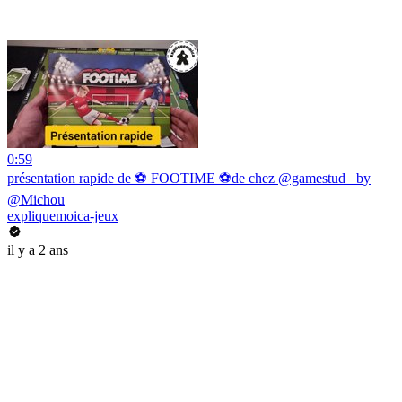
0:59
présentation rapide de ⚽ FOOTIME ⚽de chez @gamestud_ by
@Michou
expliquemoica-jeux
il y a 2 ans