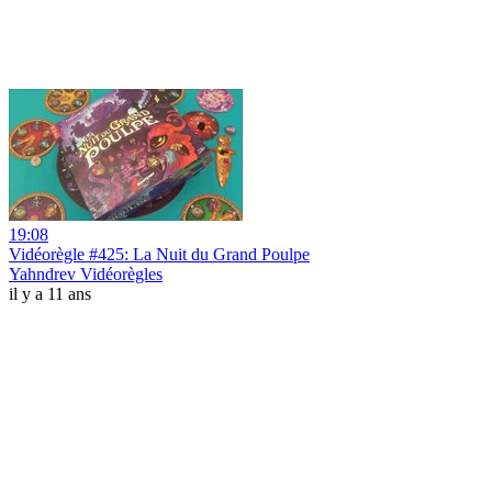
19:08
Vidéorègle #425: La Nuit du Grand Poulpe
Yahndrev Vidéorègles
il y a 11 ans