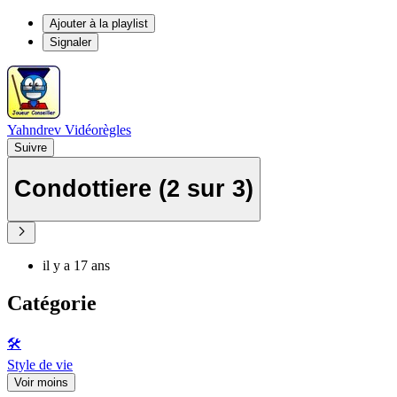
Ajouter à la playlist
Signaler
Yahndrev Vidéorègles
Suivre
Condottiere (2 sur 3)
il y a 17 ans
Catégorie
🛠️
Style de vie
Voir moins