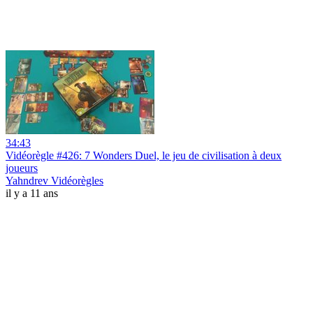
34:43
Vidéorègle #426: 7 Wonders Duel, le jeu de civilisation à deux
joueurs
Yahndrev Vidéorègles
il y a 11 ans