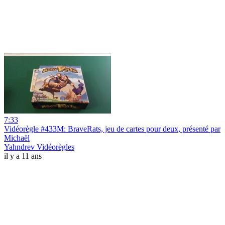
7:33
Vidéorègle #433M: BraveRats, jeu de cartes pour deux, présenté par
Michaël
Yahndrev Vidéorègles
il y a 11 ans