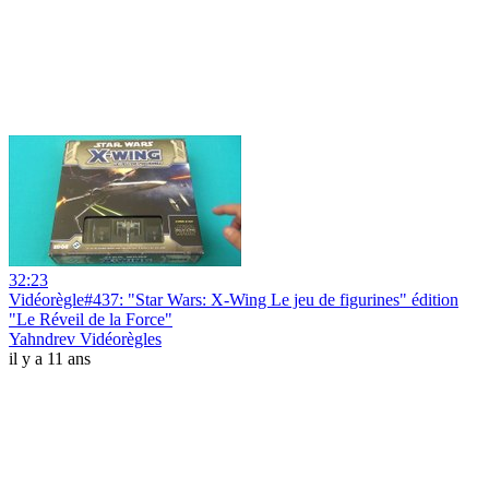
32:23
Vidéorègle#437: "Star Wars: X-Wing Le jeu de figurines" édition
"Le Réveil de la Force"
Yahndrev Vidéorègles
il y a 11 ans