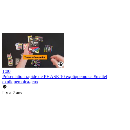
1:00
Présentation rapide de PHASE 10 expliquemoica #mattel
expliquemoica-jeux
il y a 2 ans