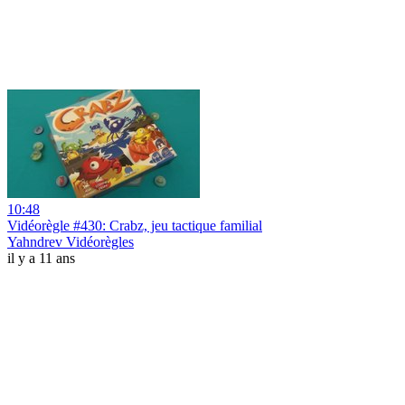
10:48
Vidéorègle #430: Crabz, jeu tactique familial
Yahndrev Vidéorègles
il y a 11 ans