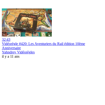
32:43
Vidéorègle #420: Les Aventuriers du Rail édition 10ème
Anniversaire
Yahndrev Vidéorègles
il y a 11 ans