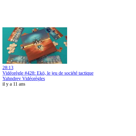
28:13
Vidéorègle #428: Ekö, le jeu de société tactique
Yahndrev Vidéorègles
il y a 11 ans