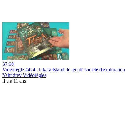
37:08
Vidéorègle #424: Takara Island, le jeu de société d'exploration
Yahndrev Vidéorègles
il y a 11 ans