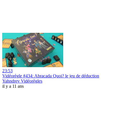
23:53
Vidéorègle #434: Abracada Quoi? le jeu de déduction
Yahndrev Vidéorègles
il y a 11 ans