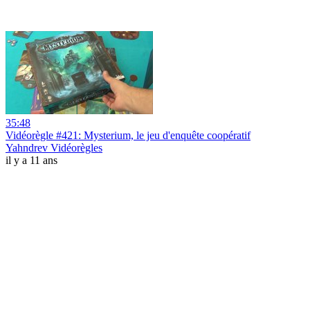
35:48
Vidéorègle #421: Mysterium, le jeu d'enquête coopératif
Yahndrev Vidéorègles
il y a 11 ans