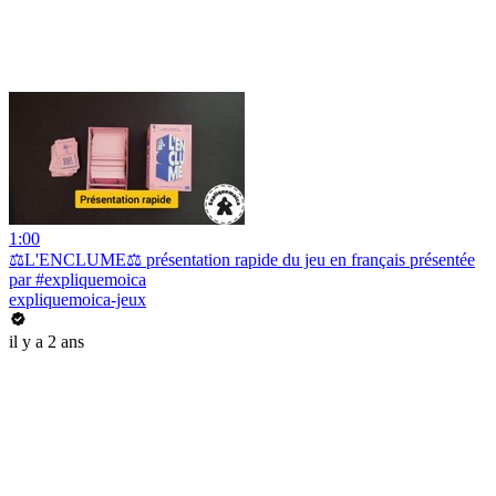
1:00
⚖️L'ENCLUME⚖️ présentation rapide du jeu en français présentée
par #expliquemoica
expliquemoica-jeux
il y a 2 ans