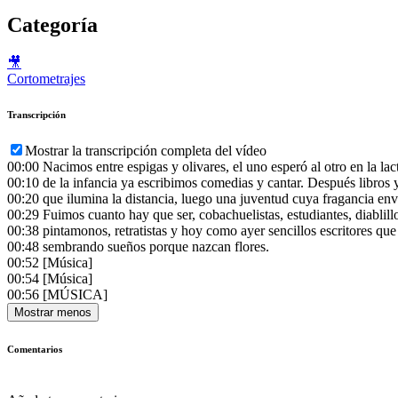
Categoría
🎥
Cortometrajes
Transcripción
Mostrar la transcripción completa del vídeo
00:00
Nacimos entre espigas y olivares, el uno esperó al otro en la lac
00:10
de la infancia ya escribimos comedias y cantar. Después libros 
00:20
que ilumina la distancia, luego una juventud cuya fragancia en
00:29
Fuimos cuanto hay que ser, cobachuelistas, estudiantes, diablillos
00:38
pintamonos, retratistas y hoy como ayer sencillos escritores que 
00:48
sembrando sueños porque nazcan flores.
00:52
[Música]
00:54
[Música]
00:56
[MÚSICA]
Mostrar menos
Comentarios