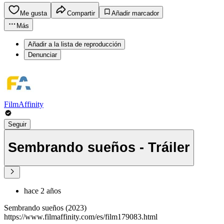
Me gusta
Compartir
Añadir marcador
Más
Añadir a la lista de reproducción
Denunciar
FilmAffinity
Seguir
Sembrando sueños - Tráiler
hace 2 años
Sembrando sueños (2023)
https://www.filmaffinity.com/es/film179083.html