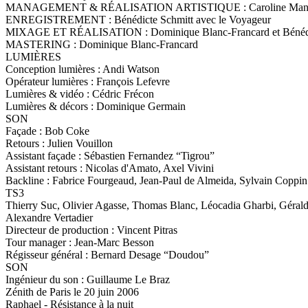
MANAGEMENT & RÉALISATION ARTISTIQUE : Caroline Man
ENREGISTREMENT : Bénédicte Schmitt avec le Voyageur
MIXAGE ET RÉALISATION : Dominique Blanc-Francard et Bénédict
MASTERING : Dominique Blanc-Francard
LUMIÈRES
Conception lumières : Andi Watson
Opérateur lumières : François Lefevre
Lumières & vidéo : Cédric Frécon
Lumières & décors : Dominique Germain
SON
Façade : Bob Coke
Retours : Julien Vouillon
Assistant façade : Sébastien Fernandez “Tigrou”
Assistant retours : Nicolas d'Amato, Axel Vivini
Backline : Fabrice Fourgeaud, Jean-Paul de Almeida, Sylvain Coppin
TS3
Thierry Suc, Olivier Agasse, Thomas Blanc, Léocadia Gharbi, Géraldin
Alexandre Vertadier
Directeur de production : Vincent Pitras
Tour manager : Jean-Marc Besson
Régisseur général : Bernard Desage “Doudou”
SON
Ingénieur du son : Guillaume Le Braz
Zénith de Paris le 20 juin 2006
Raphael - Résistance à la nuit