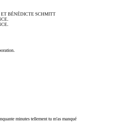
 ET BÉNÉDICTE SCHMITT
NCE.
NCE.
oration.
t cinquante minutes tellement tu m'as manqué