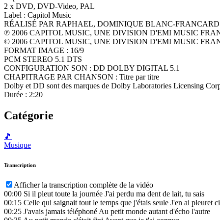
2 x DVD, DVD-Video, PAL
Label : Capitol Music
RÉALISÉ PAR RAPHAEL, DOMINIQUE BLANC-FRANCARD
℗ 2006 CAPITOL MUSIC, UNE DIVISION D'EMI MUSIC FRA
© 2006 CAPITOL MUSIC, UNE DIVISION D'EMI MUSIC FRA
FORMAT IMAGE : 16/9
PCM STEREO 5.1 DTS
CONFIGURATION SON : DD DOLBY DIGITAL 5.1
CHAPITRAGE PAR CHANSON : Titre par titre
Dolby et DD sont des marques de Dolby Laboratories Licensing Corp
Durée : 2:20
Catégorie
🎵
Musique
Transcription
Afficher la transcription complète de la vidéo
00:00
Si il pleut toute la journée J'ai perdu ma dent de lait, tu sais
00:15
Celle qui saignait tout le temps que j'étais seule J'en ai pleure
00:25
J'avais jamais téléphoné Au petit monde autant d'écho l'autre