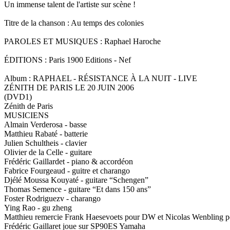
Un immense talent de l'artiste sur scène !
Titre de la chanson : Au temps des colonies
PAROLES ET MUSIQUES : Raphael Haroche
ÉDITIONS : Paris 1900 Editions - Nef
Album : RAPHAEL - RÉSISTANCE À LA NUIT - LIVE
ZÉNITH DE PARIS LE 20 JUIN 2006
(DVD1)
Zénith de Paris
MUSICIENS
Almain Verderosa - basse
Matthieu Rabaté - batterie
Julien Schultheis - clavier
Olivier de la Celle - guitare
Frédéric Gaillardet - piano & accordéon
Fabrice Fourgeaud - guitre et charango
Djélé Moussa Kouyaté - guitare “Schengen”
Thomas Semence - guitare “Et dans 150 ans”
Foster Rodriguezv - charango
Ying Rao - gu zheng
Matthieu remercie Frank Haesevoets pour DW et Nicolas Wenbling po
Frédéric Gaillaret joue sur SP90ES Yamaha