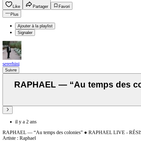
Like
Partager
Favori
Plus
Ajouter à la playlist
Signaler
sererhini
Suivre
RAPHAEL — “Au temps des co
il y a 2 ans
RAPHAEL — “Au temps des colonies” ● RAPHAEL LIVE - RÉS
Artiste : Raphael