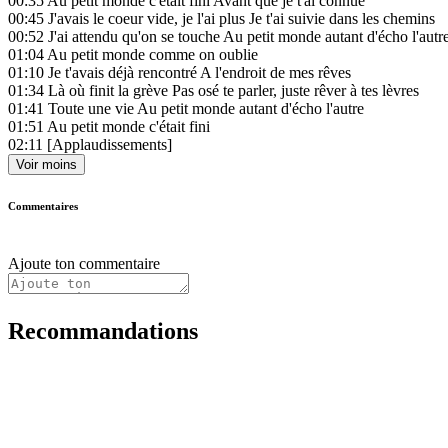
00:35
Au petit monde c'était fini Avant que je t'ai connue
00:45
J'avais le coeur vide, je l'ai plus Je t'ai suivie dans les chemins
00:52
J'ai attendu qu'on se touche Au petit monde autant d'écho l'autr
01:04
Au petit monde comme on oublie
01:10
Je t'avais déjà rencontré A l'endroit de mes rêves
01:34
Là où finit la grève Pas osé te parler, juste rêver à tes lèvres
01:41
Toute une vie Au petit monde autant d'écho l'autre
01:51
Au petit monde c'était fini
02:11
[Applaudissements]
Voir moins
Commentaires
Ajoute ton commentaire
Recommandations