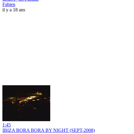
Fabien
il y a 18 ans
1:45
IBIZA BORA BORA BY NIGHT (SEPT-2008)