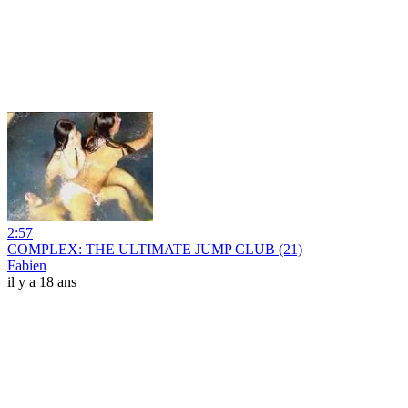
2:57
COMPLEX: THE ULTIMATE JUMP CLUB (21)
Fabien
il y a 18 ans