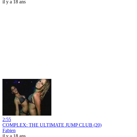
il y a 18 ans
2:55
COMPLEX: THE ULTIMATE JUMP CLUB (20)
Fabien
il y a 18 ans