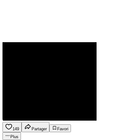
149
Partager
Favori
Plus