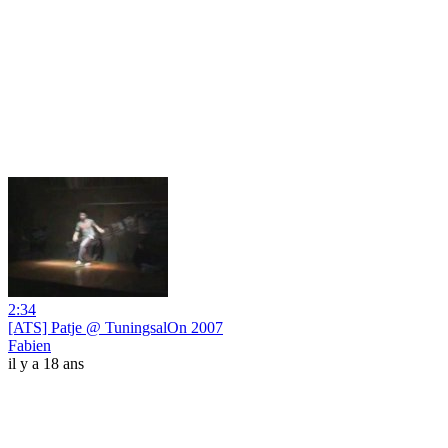
2:34
[ATS] Patje @ TuningsalOn 2007
Fabien
il y a 18 ans