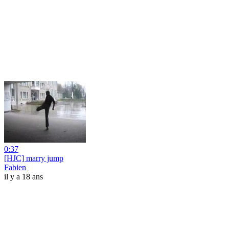
0:37
[HJC] marry jump
Fabien
il y a 18 ans