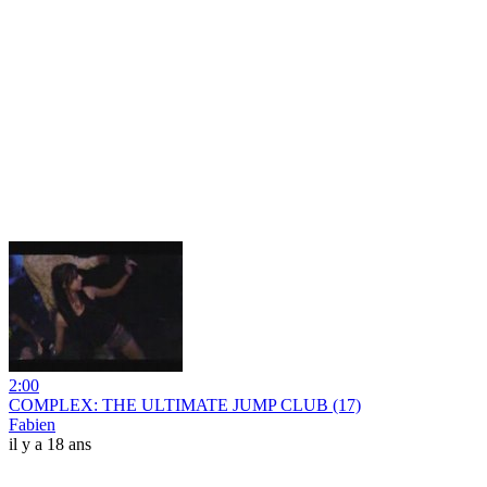
2:00
COMPLEX: THE ULTIMATE JUMP CLUB (17)
Fabien
il y a 18 ans