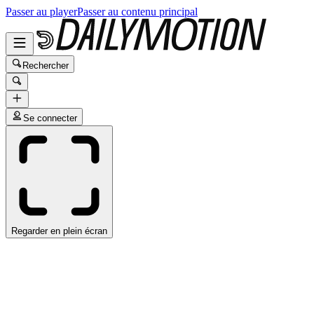
Passer au player
Passer au contenu principal
Rechercher
Se connecter
Regarder en plein écran