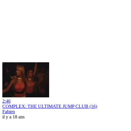
2:46
COMPLEX: THE ULTIMATE JUMP CLUB (16)
Fabien
il y a 18 ans