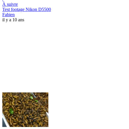
À suivre
Test footage Nikon D5500
Fabien
il y a 10 ans