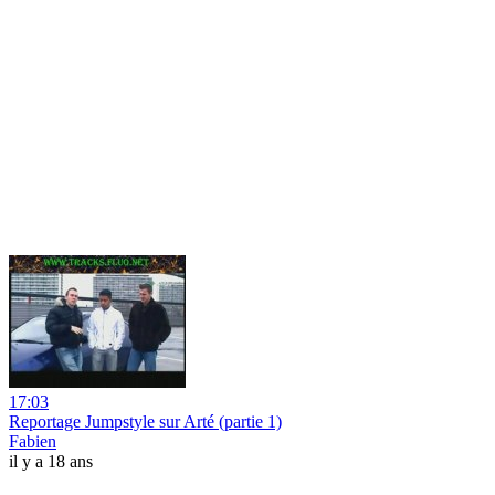
17:03
Reportage Jumpstyle sur Arté (partie 1)
Fabien
il y a 18 ans