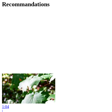
Recommandations
1:04
|