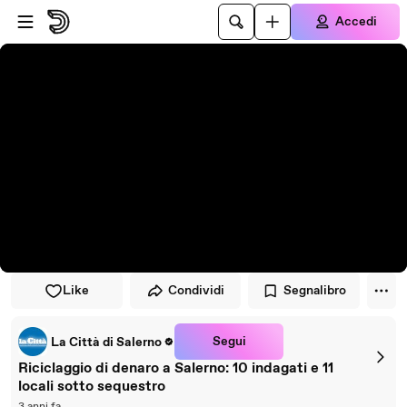
Vai al lettore
Passa al contenuto principale
Accedi
Like
Condividi
Segnalibro
Segui
La Città di Salerno
Riciclaggio di denaro a Salerno: 10 indagati e 11
locali sotto sequestro