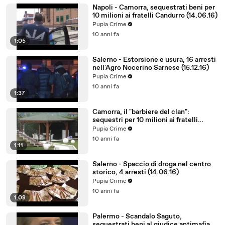
Napoli - Camorra, sequestrati beni per
10 milioni ai fratelli Candurro (14.06.16)
Pupia Crime
10 anni fa
1:05
Salerno - Estorsione e usura, 16 arresti
nell'Agro Nocerino Sarnese (15.12.16)
Pupia Crime
10 anni fa
1:37
Camorra, il "barbiere del clan":
sequestri per 10 milioni ai fratelli
Candurro (14.06.16)
Pupia Crime
10 anni fa
1:11
Salerno - Spaccio di droga nel centro
storico, 4 arresti (14.06.16)
Pupia Crime
10 anni fa
1:08
Palermo - Scandalo Saguto,
sequestrati beni al giudice antimafia