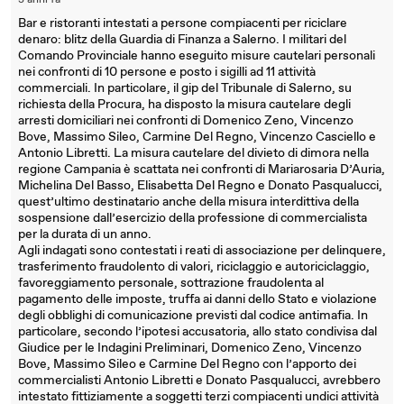
3 anni fa
Bar e ristoranti intestati a persone compiacenti per riciclare
denaro: blitz della Guardia di Finanza a Salerno. I militari del
Comando Provinciale hanno eseguito misure cautelari personali
nei confronti di 10 persone e posto i sigilli ad 11 attività
commerciali. In particolare, il gip del Tribunale di Salerno, su
richiesta della Procura, ha disposto la misura cautelare degli
arresti domiciliari nei confronti di Domenico Zeno, Vincenzo
Bove, Massimo Sileo, Carmine Del Regno, Vincenzo Casciello e
Antonio Libretti. La misura cautelare del divieto di dimora nella
regione Campania è scattata nei confronti di Mariarosaria D’Auria,
Michelina Del Basso, Elisabetta Del Regno e Donato Pasqualucci,
quest’ultimo destinatario anche della misura interdittiva della
sospensione dall’esercizio della professione di commercialista
per la durata di un anno.
Agli indagati sono contestati i reati di associazione per delinquere,
trasferimento fraudolento di valori, riciclaggio e autoriciclaggio,
favoreggiamento personale, sottrazione fraudolenta al
pagamento delle imposte, truffa ai danni dello Stato e violazione
degli obblighi di comunicazione previsti dal codice antimafia. In
particolare, secondo l’ipotesi accusatoria, allo stato condivisa dal
Giudice per le Indagini Preliminari, Domenico Zeno, Vincenzo
Bove, Massimo Sileo e Carmine Del Regno con l’apporto dei
commercialisti Antonio Libretti e Donato Pasqualucci, avrebbero
intestato fittiziamente a soggetti terzi compiacenti undici attività