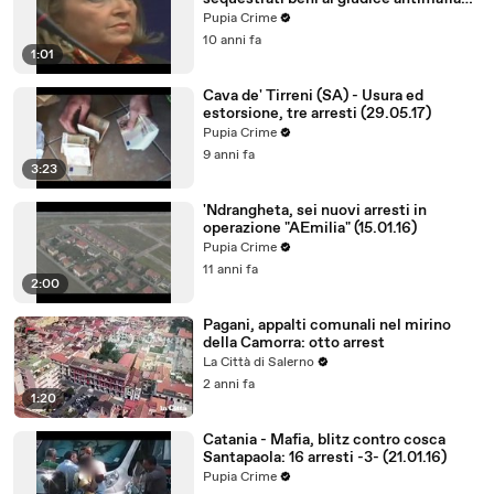
(20.10.16)
Pupia Crime
10 anni fa
1:01
Cava de' Tirreni (SA) - Usura ed
estorsione, tre arresti (29.05.17)
Pupia Crime
9 anni fa
3:23
'Ndrangheta, sei nuovi arresti in
operazione "AEmilia" (15.01.16)
Pupia Crime
11 anni fa
2:00
Pagani, appalti comunali nel mirino
della Camorra: otto arrest
La Città di Salerno
2 anni fa
1:20
Catania - Mafia, blitz contro cosca
Santapaola: 16 arresti -3- (21.01.16)
Pupia Crime