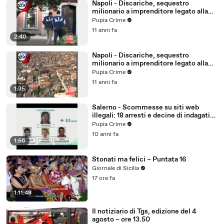
Napoli - Discariche, sequestro
milionario a imprenditore legato alla
camorra (live 09.05.12)
Pupia Crime
11 anni fa
2:40
Napoli - Discariche, sequestro
milionario a imprenditore legato alla
camorra (09.05.12)
Pupia Crime
11 anni fa
1:35
Salerno - Scommesse su siti web
illegali: 18 arresti e decine di indagati
(31.03.16)
Pupia Crime
10 anni fa
1:56
Stonati ma felici – Puntata 16
Giornale di Sicilia
17 ore fa
1:11:48
Il notiziario di Tgs, edizione del 4
agosto – ore 13.50