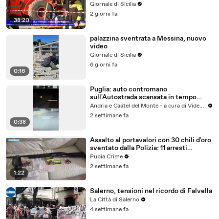
Giornale di Sicilia
2 giorni fa
38:20
palazzina sventrata a Messina, nuovo
video
Giornale di Sicilia
6 giorni fa
0:16
Puglia: auto contromano
sull'Autostrada scansata in tempo
altezza Molfetta
Andria e Castel del Monte - a cura di VideoAndria
2 settimane fa
0:38
Assalto al portavalori con 30 chili d'oro
sventato dalla Polizia: 11 arresti
(25.07.26)
Pupia Crime
2 settimane fa
1:22
Salerno, tensioni nel ricordo di Falvella
La Città di Salerno
4 settimane fa