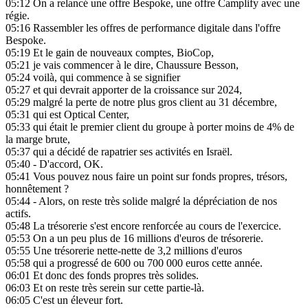
05:12
On a relancé une offre Bespoke, une offre Camplify avec une
régie.
05:16
Rassembler les offres de performance digitale dans l'offre
Bespoke.
05:19
Et le gain de nouveaux comptes, BioCop,
05:21
je vais commencer à le dire, Chaussure Besson,
05:24
voilà, qui commence à se signifier
05:27
et qui devrait apporter de la croissance sur 2024,
05:29
malgré la perte de notre plus gros client au 31 décembre,
05:31
qui est Optical Center,
05:33
qui était le premier client du groupe à porter moins de 4% de
la marge brute,
05:37
qui a décidé de rapatrier ses activités en Israël.
05:40
- D'accord, OK.
05:41
Vous pouvez nous faire un point sur fonds propres, trésors,
honnêtement ?
05:44
- Alors, on reste très solide malgré la dépréciation de nos
actifs.
05:48
La trésorerie s'est encore renforcée au cours de l'exercice.
05:53
On a un peu plus de 16 millions d'euros de trésorerie.
05:55
Une trésorerie nette-nette de 3,2 millions d'euros
05:58
qui a progressé de 600 ou 700 000 euros cette année.
06:01
Et donc des fonds propres très solides.
06:03
Et on reste très serein sur cette partie-là.
06:05
C'est un éleveur fort.