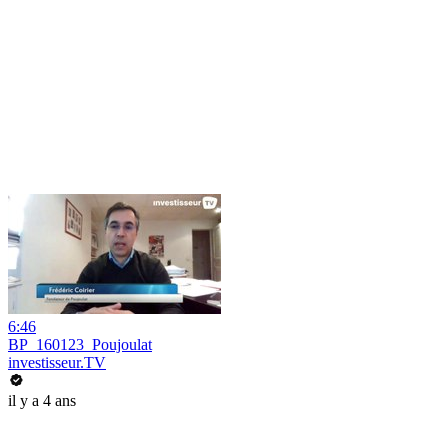
6:46
BP_160123_Poujoulat
investisseur.TV
il y a 4 ans