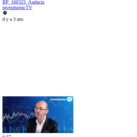
BP_160323_Audacia
investisseur.TV
il y a 3 ans
6:37