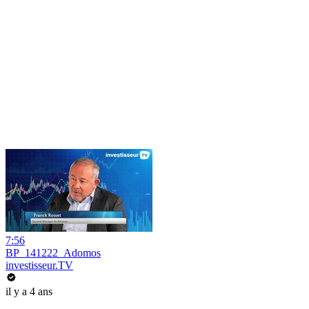
7:56
BP_141222_Adomos
investisseur.TV
il y a 4 ans