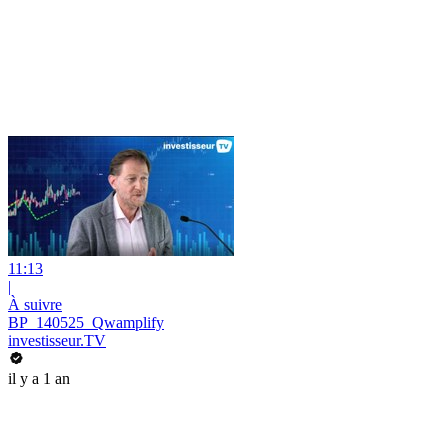
11:13
|
À suivre
BP_140525_Qwamplify
investisseur.TV
il y a 1 an