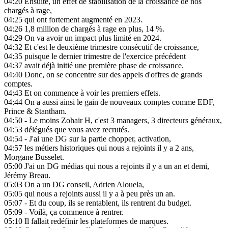
04:20
Ensuite, un effet de stabilisation de la croissance de nos
chargés à rage,
04:25
qui ont fortement augmenté en 2023.
04:26
1,8 million de chargés à rage en plus, 14 %.
04:29
On va avoir un impact plus limité en 2024.
04:32
Et c'est le deuxième trimestre consécutif de croissance,
04:35
puisque le dernier trimestre de l'exercice précédent
04:37
avait déjà initié une première phase de croissance.
04:40
Donc, on se concentre sur des appels d'offres de grands
comptes.
04:43
Et on commence à voir les premiers effets.
04:44
On a aussi ainsi le gain de nouveaux comptes comme EDF,
Prince & Stantham.
04:50
- Le moins Zohair H, c'est 3 managers, 3 directeurs généraux,
04:53
délégués que vous avez recrutés.
04:54
- J'ai une DG sur la partie chopper, activation,
04:57
les métiers historiques qui nous a rejoints il y a 2 ans,
Morgane Busselet.
05:00
J'ai un DG médias qui nous a rejoints il y a un an et demi,
Jérémy Breau.
05:03
On a un DG conseil, Adrien Alouela,
05:05
qui nous a rejoints aussi il y a à peu près un an.
05:07
- Et du coup, ils se rentablent, ils rentrent du budget.
05:09
- Voilà, ça commence à rentrer.
05:10
Il fallait redéfinir les plateformes de marques.