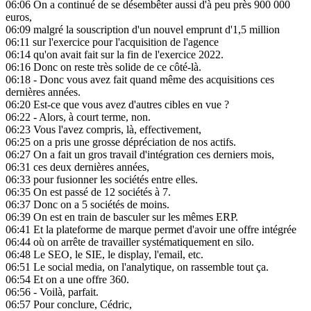
06:06
On a continué de se désembêter aussi d'à peu près 900 000
euros,
06:09
malgré la souscription d'un nouvel emprunt d'1,5 million
06:11
sur l'exercice pour l'acquisition de l'agence
06:14
qu'on avait fait sur la fin de l'exercice 2022.
06:16
Donc on reste très solide de ce côté-là.
06:18
- Donc vous avez fait quand même des acquisitions ces
dernières années.
06:20
Est-ce que vous avez d'autres cibles en vue ?
06:22
- Alors, à court terme, non.
06:23
Vous l'avez compris, là, effectivement,
06:25
on a pris une grosse dépréciation de nos actifs.
06:27
On a fait un gros travail d'intégration ces derniers mois,
06:31
ces deux dernières années,
06:33
pour fusionner les sociétés entre elles.
06:35
On est passé de 12 sociétés à 7.
06:37
Donc on a 5 sociétés de moins.
06:39
On est en train de basculer sur les mêmes ERP.
06:41
Et la plateforme de marque permet d'avoir une offre intégrée
06:44
où on arrête de travailler systématiquement en silo.
06:48
Le SEO, le SIE, le display, l'email, etc.
06:51
Le social media, on l'analytique, on rassemble tout ça.
06:54
Et on a une offre 360.
06:56
- Voilà, parfait.
06:57
Pour conclure, Cédric,