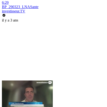
6:29
BP_290323_LNASante
investisseur.TV
il y a 3 ans