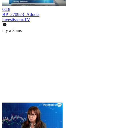
6:18
BP_270923_Adocia
investisseur.TV
il y a 3 ans