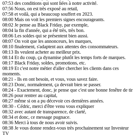
07:53
des conditions qui sont liées à notre activité.
07:56
Nous, on est très exposé au retail,
07:58
et voilà, qui a beaucoup souffert en 2023.
08:00
Mais on voit les premiers signes encourageants.
08:02
Je pense au Black Friday, par exemple,
08:04
la fin d'année, qui a été très, très bon.
08:06
Les soldes qui se présentent bien aussi.
08:07
On voit que les annonceurs, les marques,
08:10
finalement, s'adaptent aux attentes des consommateurs.
08:13
Ils veulent acheter au meilleur prix.
08:14
Et du coup, ça dynamise plutôt les temps forts de marques.
08:17
Black Friday, soldes, promotions, etc.
08:19
Et c'est notre métier d'aller chercher les clients dans ces
moments.
08:21
- Ils en ont besoin, et vous, vous savez faire.
08:23
Donc, normalement, ça devrait bien se passer.
08:24
- Exactement, donc, je pense que c'est une bonne fenêtre de tir
08:26
pour rentrer au capital,
08:27
même si on a pu décevoir ces dernières années.
08:30
- Cédric, merci d'être venu vous expliquer
08:32
avec autant de transparence, de clarté,
08:34
et donc, ce message pugnace.
08:36
Merci à tous de nous avoir suivis.
08:38
Je vous donne rendez-vous très prochainement sur Investeur
TV