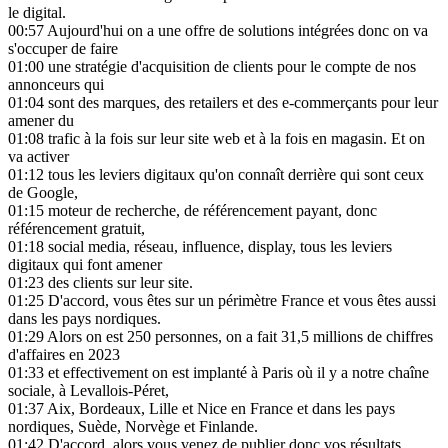
le digital.
00:57
Aujourd'hui on a une offre de solutions intégrées donc on va
s'occuper de faire
01:00
une stratégie d'acquisition de clients pour le compte de nos
annonceurs qui
01:04
sont des marques, des retailers et des e-commerçants pour leur
amener du
01:08
trafic à la fois sur leur site web et à la fois en magasin. Et on
va activer
01:12
tous les leviers digitaux qu'on connaît derrière qui sont ceux
de Google,
01:15
moteur de recherche, de référencement payant, donc
référencement gratuit,
01:18
social media, réseau, influence, display, tous les leviers
digitaux qui font amener
01:23
des clients sur leur site.
01:25
D'accord, vous êtes sur un périmètre France et vous êtes aussi
dans les pays nordiques.
01:29
Alors on est 250 personnes, on a fait 31,5 millions de chiffres
d'affaires en 2023
01:33
et effectivement on est implanté à Paris où il y a notre chaîne
sociale, à Levallois-Péret,
01:37
Aix, Bordeaux, Lille et Nice en France et dans les pays
nordiques, Suède, Norvège et Finlande.
01:42
D'accord, alors vous venez de publier donc vos résultats