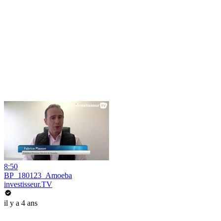
8:50
BP_180123_Amoeba
investisseur.TV
il y a 4 ans