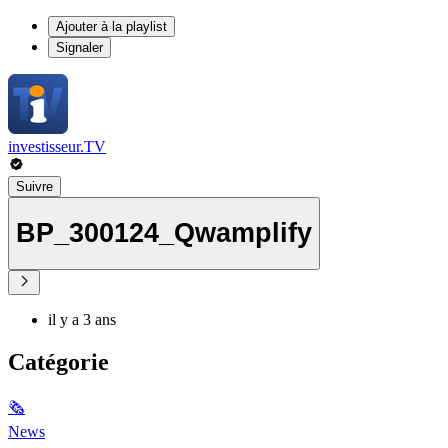
Ajouter à la playlist
Signaler
investisseur.TV
Suivre
BP_300124_Qwamplify
il y a 3 ans
Catégorie
🗞
News