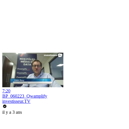
7:20
BP_060223_Qwamplify
investisseur.TV
il y a 3 ans