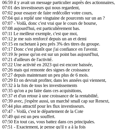
06:59
il y avait un message particulier auprès des actionnaires,
07:01
des investisseurs qui nous regardent,
07:02
pour essayer de faire redécoller votre cours,
07:04
qui a replié une vingtaine de pourcents sur un an ?
07:07
- Voilà, donc c'est vrai que le cours de bourse,
07:08
aujourd'hui, est particulièrement bas.
07:11
Le meilleur exemple, c'est que moi,
07:12
je me suis renforcé depuis un an et demi
07:15
en rachetant à peu près 3% des titres du groupe.
07:17
Donc c'est plutôt que j'ai confiance en l'avenir.
07:19
Je pense qu'on est sur un point bas aujourd'hui,
07:21
d'ailleurs de l'activité.
07:22
Une activité en 2023 qui est encore baissée,
07:26
mais qui remonte des signes de croissance
07:27
depuis maintenant un peu plus de 6 mois.
07:29
Et on devrait profiter, dans les années qui viennent,
07:32
à la fois de tous les investissements
07:35
qu'on a pu faire dans ces acquisitions,
07:37
et d'un retour à une croissance de la rentabilité,
07:39
avec, j'espère aussi, un marché small cap sur Renext,
07:44
plus attractif pour les flux investisseurs.
07:47
- Voilà, c'est le département de la Cote
07:49
qui est un peu souffert.
07:50
En tout cas, vous battez dans ces principales.
07:51
- Exactement, je pense qu'il y a à la fois