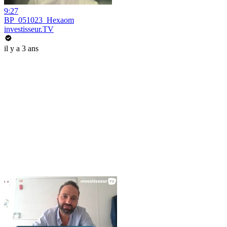
9:27
BP_051023_Hexaom
investisseur.TV
il y a 3 ans