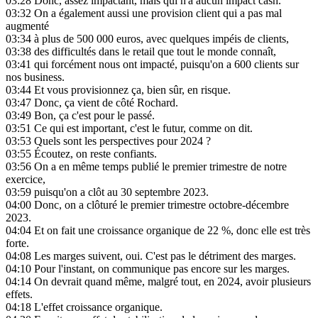
03:28
Donc, assez impactant, mais qui n'a aucun impact cash.
03:32
On a également aussi une provision client qui a pas mal
augmenté
03:34
à plus de 500 000 euros, avec quelques impéis de clients,
03:38
des difficultés dans le retail que tout le monde connaît,
03:41
qui forcément nous ont impacté, puisqu'on a 600 clients sur
nos business.
03:44
Et vous provisionnez ça, bien sûr, en risque.
03:47
Donc, ça vient de côté Rochard.
03:49
Bon, ça c'est pour le passé.
03:51
Ce qui est important, c'est le futur, comme on dit.
03:53
Quels sont les perspectives pour 2024 ?
03:55
Écoutez, on reste confiants.
03:56
On a en même temps publié le premier trimestre de notre
exercice,
03:59
puisqu'on a clôt au 30 septembre 2023.
04:00
Donc, on a clôturé le premier trimestre octobre-décembre
2023.
04:04
Et on fait une croissance organique de 22 %, donc elle est très
forte.
04:08
Les marges suivent, oui. C'est pas le détriment des marges.
04:10
Pour l'instant, on communique pas encore sur les marges.
04:14
On devrait quand même, malgré tout, en 2024, avoir plusieurs
effets.
04:18
L'effet croissance organique.