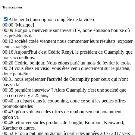
Transcription
Afficher la transcription complète de la vidéo
00:00
[Musique]
00:09
Bonjour, bienvenue sur InvestirTV, notre émission bourse où
les présidents de
00:12
société cotée viennent nous commenter leurs résultats, exposer
leurs stratégies.
00:16
Aujourd'hui c'est Cédric Rényi, le président de Quamplify que
nous accueillons.
00:20
Cédric, bonjour. Nous étions parlé au mois de février je crois,
00:24
vous étiez en visio, vous êtes venu directement sur le plateau,
donc peut-être
00:31
nous représenter l'activité de Quamplify pour ceux qui n'ont
pas vu la
00:35
première interview ? Alors Quamplify c'est une société que
j'ai co-crée il y a 25 ans,
00:40
au départ dans le couponing, donc ce sont les petites offres
promotionnelles
00:43
qu'on voit avec des offres de remboursement notamment
qu'on va
00:48
retrouver sur les produits de Longhi, Bourbon, Kenwood,
Karcher et autres.
00:52
Et on a fait une migration à partir des années 2016-2017 vers