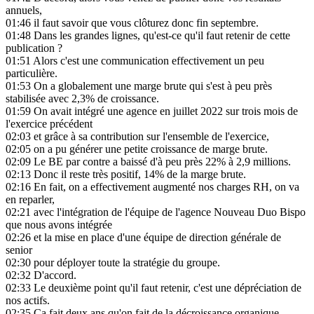
annuels,
01:46
il faut savoir que vous clôturez donc fin septembre.
01:48
Dans les grandes lignes, qu'est-ce qu'il faut retenir de cette
publication ?
01:51
Alors c'est une communication effectivement un peu
particulière.
01:53
On a globalement une marge brute qui s'est à peu près
stabilisée avec 2,3% de croissance.
01:59
On avait intégré une agence en juillet 2022 sur trois mois de
l'exercice précédent
02:03
et grâce à sa contribution sur l'ensemble de l'exercice,
02:05
on a pu générer une petite croissance de marge brute.
02:09
Le BE par contre a baissé d'à peu près 22% à 2,9 millions.
02:13
Donc il reste très positif, 14% de la marge brute.
02:16
En fait, on a effectivement augmenté nos charges RH, on va
en reparler,
02:21
avec l'intégration de l'équipe de l'agence Nouveau Duo Bispo
que nous avons intégrée
02:26
et la mise en place d'une équipe de direction générale de
senior
02:30
pour déployer toute la stratégie du groupe.
02:32
D'accord.
02:33
Le deuxième point qu'il faut retenir, c'est une dépréciation de
nos actifs.
02:35
Ça fait deux ans qu'on fait de la décroissance organique