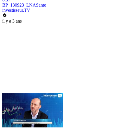
BP_130923_LNASante
investisseur.TV
il y a 3 ans