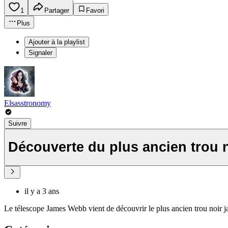
1
Partager
Favori
Plus
Ajouter à la playlist
Signaler
Elsasstronomy
Suivre
Découverte du plus ancien trou n
il y a 3 ans
Le télescope James Webb vient de découvrir le plus ancien trou noir ja