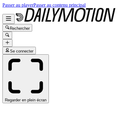
Passer au player
Passer au contenu principal
Rechercher
Se connecter
Regarder en plein écran