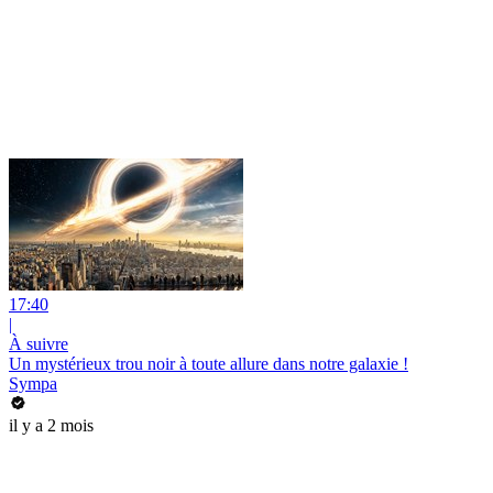
17:40
|
À suivre
Un mystérieux trou noir à toute allure dans notre galaxie !
Sympa
il y a 2 mois