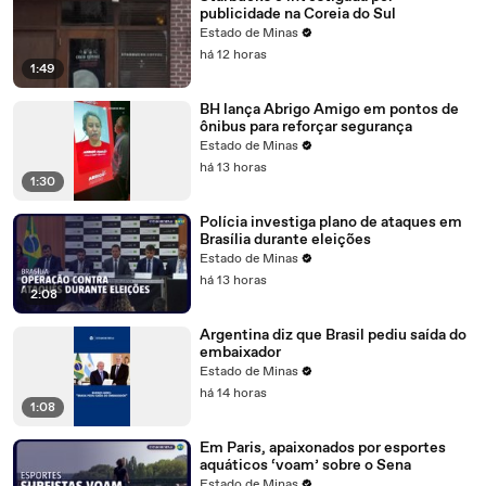
publicidade na Coreia do Sul
Estado de Minas
há 12 horas
1:49
BH lança Abrigo Amigo em pontos de
ônibus para reforçar segurança
Estado de Minas
há 13 horas
1:30
Polícia investiga plano de ataques em
Brasília durante eleições
Estado de Minas
há 13 horas
2:08
Argentina diz que Brasil pediu saída do
embaixador
Estado de Minas
há 14 horas
1:08
Em Paris, apaixonados por esportes
aquáticos ‘voam’ sobre o Sena
Estado de Minas