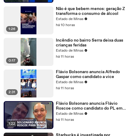
Não é que bebem menos: geração Z
transforma o consumo de álcool
Estado de Minas
há 10 horas
1:26
Incêndio no bairro Serra deixa duas
crianças feridas
Estado de Minas
há 11 horas
0:17
Flávio Bolsonaro anuncia Alfredo
Gaspar como candidato a vice
Estado de Minas
há 11 horas
2:31
Flávio Bolsonaro anuncia Flávio
Roscoe como candidato do PL em
Minas
Estado de Minas
há 11 horas
1:22
Starbucks é investigada por