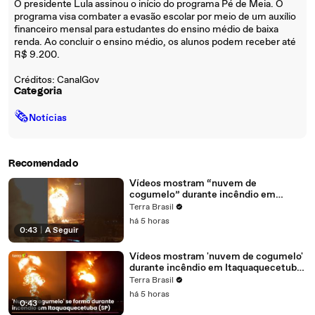
O presidente Lula assinou o início do programa Pé de Meia. O
programa visa combater a evasão escolar por meio de um auxílio
financeiro mensal para estudantes do ensino médio de baixa
renda. Ao concluir o ensino médio, os alunos podem receber até
R$ 9.200.
Créditos: CanalGov
Categoria
🗞
Notícias
Recomendado
Vídeos mostram “nuvem de
cogumelo” durante incêndio em
Itaquaquecetuba (SP) #shorts
Terra Brasil
há 5 horas
0:43
|
A Seguir
Vídeos mostram 'nuvem de cogumelo'
durante incêndio em Itaquaquecetuba
(SP)
Terra Brasil
há 5 horas
0:43