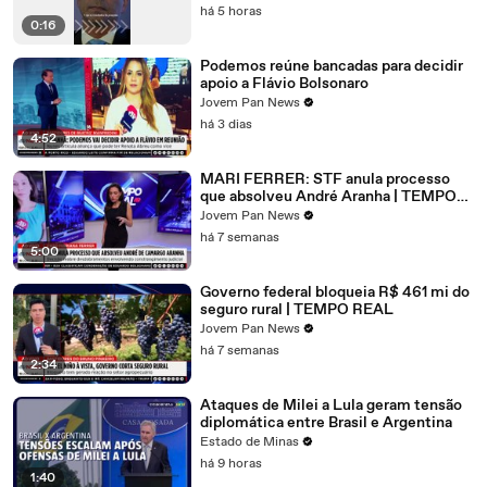
há 5 horas
0:16
Podemos reúne bancadas para decidir
apoio a Flávio Bolsonaro
Jovem Pan News
há 3 dias
4:52
MARI FERRER: STF anula processo
que absolveu André Aranha | TEMPO
REAL
Jovem Pan News
há 7 semanas
5:00
Governo federal bloqueia R$ 461 mi do
seguro rural | TEMPO REAL
Jovem Pan News
há 7 semanas
2:34
Ataques de Milei a Lula geram tensão
diplomática entre Brasil e Argentina
Estado de Minas
há 9 horas
1:40