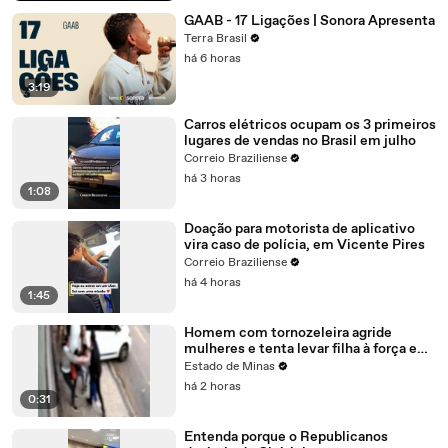
GAAB - 17 Ligações | Sonora Apresenta
Terra Brasil
há 6 horas
3:19
Carros elétricos ocupam os 3 primeiros
lugares de vendas no Brasil em julho
Correio Braziliense
há 3 horas
1:08
Doação para motorista de aplicativo
vira caso de polícia, em Vicente Pires
Correio Braziliense
há 4 horas
1:45
Homem com tornozeleira agride
mulheres e tenta levar filha à força em
Juiz de Fora
Estado de Minas
há 2 horas
0:31
Entenda porque o Republicanos