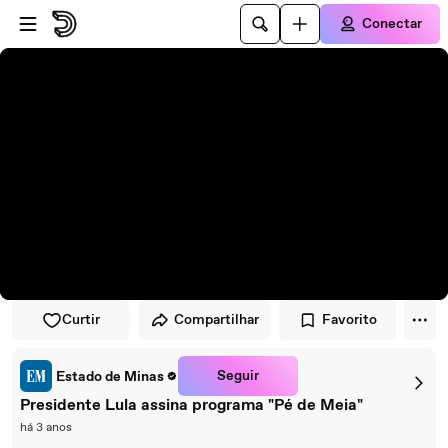
Pular para o player
Ir para o conteúdo principal
Conectar
Curtir
Compartilhar
Favorito
Seguir
Estado de Minas
Presidente Lula assina programa "Pé de Meia"
há 3 anos