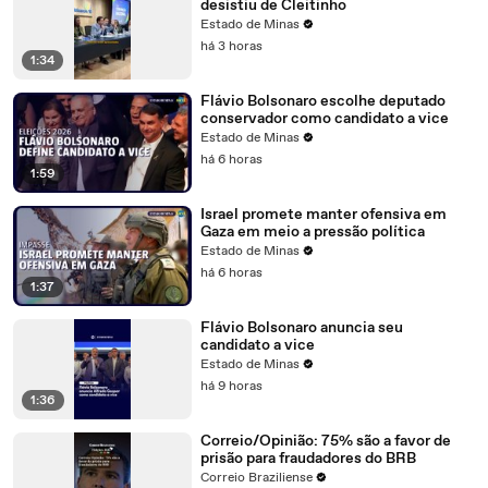
desistiu de Cleitinho
Estado de Minas
há 3 horas
1:34
Flávio Bolsonaro escolhe deputado
conservador como candidato a vice
Estado de Minas
há 6 horas
1:59
Israel promete manter ofensiva em
Gaza em meio a pressão política
Estado de Minas
há 6 horas
1:37
Flávio Bolsonaro anuncia seu
candidato a vice
Estado de Minas
há 9 horas
1:36
Correio/Opinião: 75% são a favor de
prisão para fraudadores do BRB
Correio Braziliense