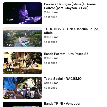
Paixão e Devoção (oficial) - Arena
Louvor (part. Clayton O'Lee)
Celso Lima
há 11 anos
6:02
TUDO NOVO - Dan e Janaina - clipe
oficial
Celso Lima
há 11 anos
4:20
Banda Petram - Um Passo Só
Celso Lima
há 11 anos
5:55
Teste Social - RACISMO
Celso Lima
há 11 anos
6:05
Banda TRINI - Vencedor