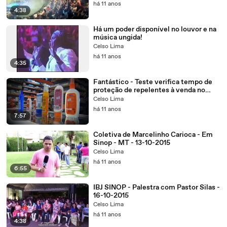
há 11 anos
4:38
Há um poder disponível no louvor e na
música ungida!
Celso Lima
há 11 anos
4:35
Fantástico - Teste verifica tempo de
proteção de repelentes à venda no
mercado
Celso Lima
há 11 anos
7:57
Coletiva de Marcelinho Carioca - Em
Sinop - MT - 13-10-2015
Celso Lima
há 11 anos
6:55
IBJ SINOP - Palestra com Pastor Silas -
16-10-2015
Celso Lima
há 11 anos
4:38