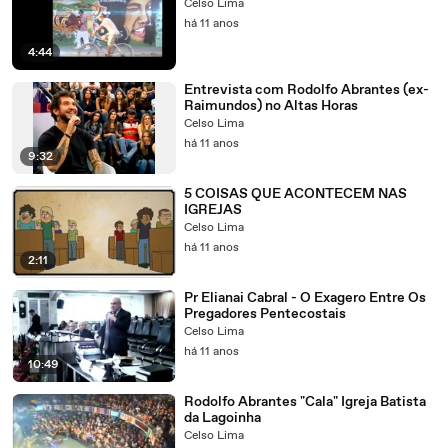
Celso Lima
há 11 anos
4:44
Entrevista com Rodolfo Abrantes (ex-
Raimundos) no Altas Horas
Celso Lima
há 11 anos
9:32
5 COISAS QUE ACONTECEM NAS
IGREJAS
Celso Lima
há 11 anos
2:11
Pr Elianai Cabral - O Exagero Entre Os
Pregadores Pentecostais
Celso Lima
há 11 anos
10:49
Rodolfo Abrantes "Cala" Igreja Batista
da Lagoinha
Celso Lima