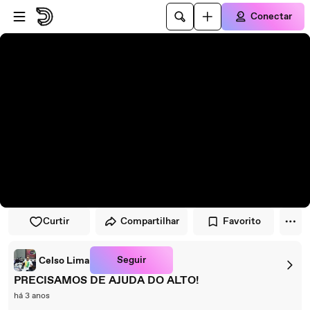
Pular para o player
Ir para o conteúdo principal
Conectar
Curtir
Compartilhar
Favorito
Seguir
Celso Lima
PRECISAMOS DE AJUDA DO ALTO!
há 3 anos