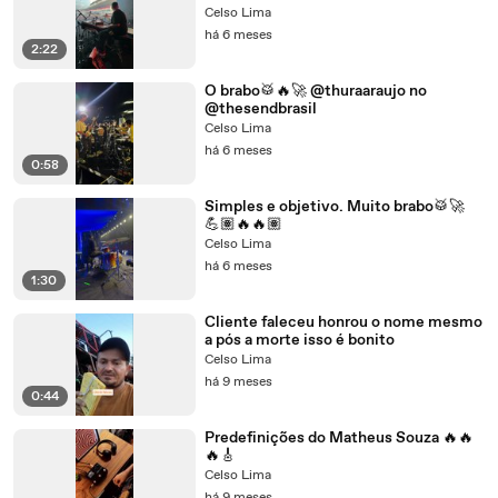
Celso Lima
há 6 meses
2:22
O brabo🥁🔥🚀 @thuraaraujo no
@thesendbrasil
Celso Lima
há 6 meses
0:58
Simples e objetivo. Muito brabo🥁🚀
💪🏽🔥🔥🏽
Celso Lima
há 6 meses
1:30
Cliente faleceu honrou o nome mesmo
a pós a morte isso é bonito
Celso Lima
há 9 meses
0:44
Predefinições do Matheus Souza 🔥🔥
🔥🎸
Celso Lima