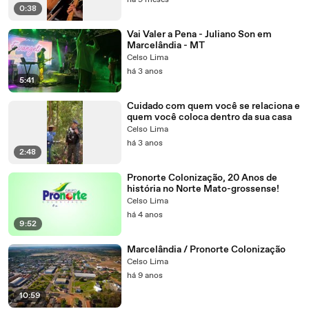
há 9 meses
0:38
Vai Valer a Pena - Juliano Son em
Marcelândia - MT
Celso Lima
há 3 anos
5:41
Cuidado com quem você se relaciona e
quem você coloca dentro da sua casa
Celso Lima
há 3 anos
2:48
Pronorte Colonização, 20 Anos de
história no Norte Mato-grossense!
Celso Lima
há 4 anos
9:52
Marcelândia / Pronorte Colonização
Celso Lima
há 9 anos
10:59