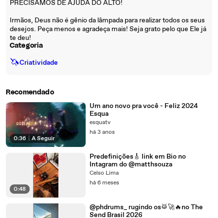
PRECISAMOS DE AJUDA DO ALTO!
Irmãos, Deus não é gênio da lâmpada para realizar todos os seus
desejos. Peça menos e agradeça mais! Seja grato pelo que Ele já
te deu!
Categoria
🦄
Criatividade
Recomendado
Um ano novo pra você - Feliz 2024
Esqua
esquatv
há 3 anos
0:36
|
A Seguir
Predefinições🎸 link em Bio no
Intagram do @matthsouza
Celso Lima
há 6 meses
0:48
@phdrums_ rugindo os🥁🚀🔥no The
Send Brasil 2026