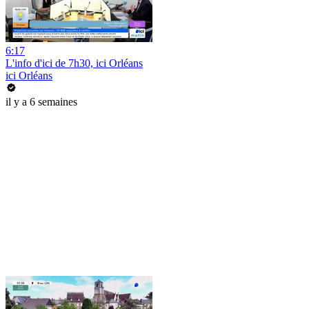
6:17
L'info d'ici de 7h30, ici Orléans
ici Orléans
il y a 6 semaines