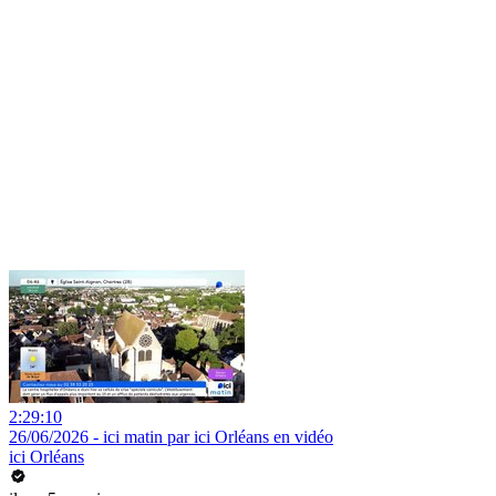
2:29:10
26/06/2026 - ici matin par ici Orléans en vidéo
ici Orléans