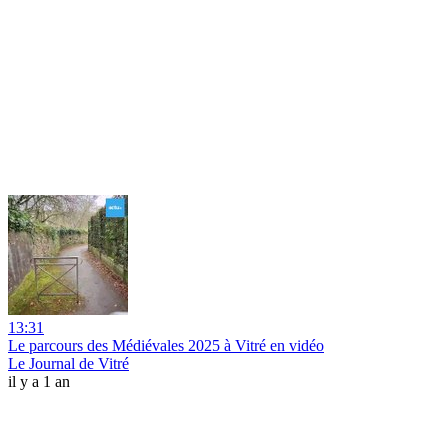
13:31
Le parcours des Médiévales 2025 à Vitré en vidéo
Le Journal de Vitré
il y a 1 an