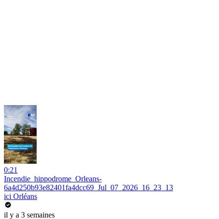
0:21
Incendie_hippodrome_Orleans-
6a4d250b93e82401fa4dcc69_Jul_07_2026_16_23_13
ici Orléans
il y a 3 semaines