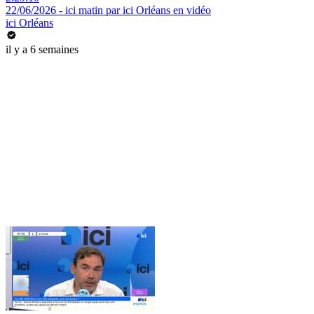
22/06/2026 - ici matin par ici Orléans en vidéo
ici Orléans
il y a 6 semaines