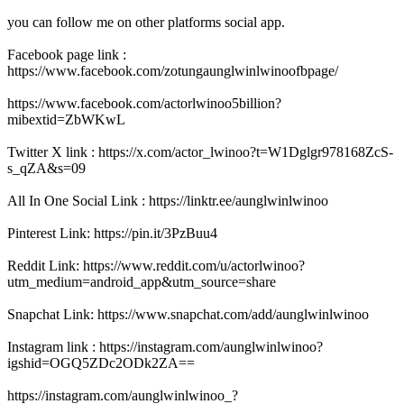
you can follow me on other platforms social app.
Facebook page link :
https://www.facebook.com/zotungaunglwinlwinoofbpage/
https://www.facebook.com/actorlwinoo5billion?
mibextid=ZbWKwL
Twitter X link : https://x.com/actor_lwinoo?t=W1Dglgr978168ZcS-
s_qZA&s=09
All In One Social Link : https://linktr.ee/aunglwinlwinoo
Pinterest Link: https://pin.it/3PzBuu4
Reddit Link: https://www.reddit.com/u/actorlwinoo?
utm_medium=android_app&utm_source=share
Snapchat Link: https://www.snapchat.com/add/aunglwinlwinoo
Instagram link : https://instagram.com/aunglwinlwinoo?
igshid=OGQ5ZDc2ODk2ZA==
https://instagram.com/aunglwinlwinoo_?