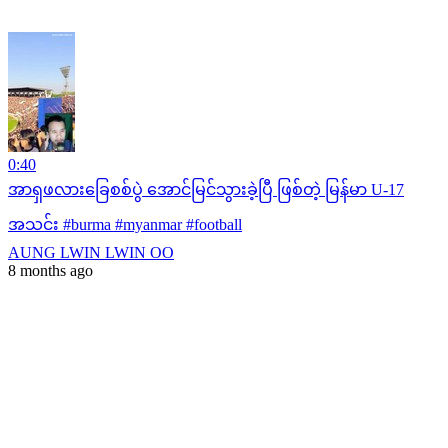
0:40
အာရှဖလားခြေစစ်ပွဲ အောင်မြင်သွားခဲ့ပြီ ဖြစ်တဲ့ မြန်မာ U-17
အသင်း #burma #myanmar #football
AUNG LWIN LWIN OO
8 months ago