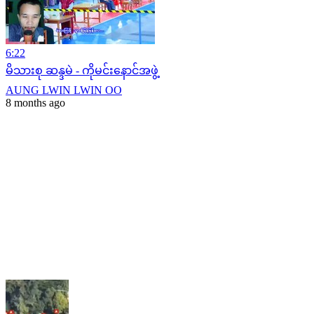
6:22
မိသားစု ဆန္ဒမဲ - ကိုမင်းနောင်အဖွဲ့
AUNG LWIN LWIN OO
8 months ago