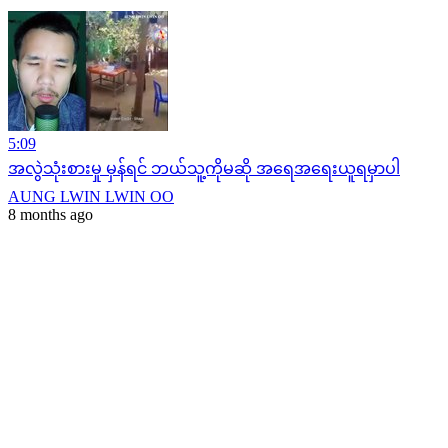
5:09
အလွဲသုံးစားမှု မှန်ရင် ဘယ်သူ့ကိုမဆို အရေအရေးယူရမှာပါ
AUNG LWIN LWIN OO
8 months ago