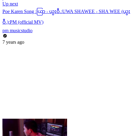
Up next
Poe Karen Song :ယြာ - ယွးဝီ.:UWA SHAWEE - SHA WEE (ယွး
ဝီ.):PM (official MV)
pm musicstudio
7 years ago