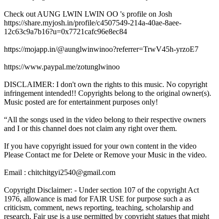
Check out AUNG LWIN LWIN OO 's profile on Josh
https://share.myjosh.in/profile/c4507549-214a-40ae-8aee-
12c63c9a7b16?u=0x7721cafc96e8ec84
https://mojapp.in/@aunglwinwinoo?referrer=TrwV45h-yrzoE7
https://www.paypal.me/zotunglwinoo
DISCLAIMER: I don't own the rights to this music. No copyright
infringement intended!! Copyrights belong to the original owner(s).
Music posted are for entertainment purposes only!
“All the songs used in the video belong to their respective owners
and I or this channel does not claim any right over them.
If you have copyright issued for your own content in the video
Please Contact me for Delete or Remove your Music in the video.
Email : chitchitgyi2540@gmail.com
Copyright Disclaimer: - Under section 107 of the copyright Act
1976, allowance is mad for FAIR USE for purpose such a as
criticism, comment, news reporting, teaching, scholarship and
research. Fair use is a use permitted by copyright statues that might