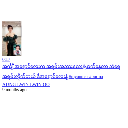
0:17
အင်္ကျီ အရောင်လေးက အရမ်းအသားလေးနဲ့ဟက်နေတာ သဲရေ
အရမ်းလိုက်တယ် ဒီအရောင်လေးနဲ့ #myanmar #burma
AUNG LWIN LWIN OO
9 months ago