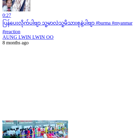
0:27
ပြန်ပေးလိုက်ပါဗျာ သူ့မာလဲသူ့မိသားစုနဲ့ပါဗျာ #burma #myanmar
#reaction
AUNG LWIN LWIN OO
8 months ago