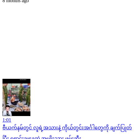
8 months ago
1:01
ဗီယက်နမ်တွင် လူရဲ့အသားနဲ့ ကိုယ်တွင်းအင်္ဂါတွေကို ချက်ပြုတ်
ပြီး ရောင်းချနေတဲ့ အမျိုးသား ဖမ်းဆီး