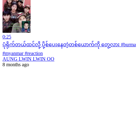
0:25
ပုံရိုက်တယ်ထင်လို့ ပို့စ်ပေးနေတဲ့တစ်ယောက်ကို တွေ့လား #burma
#myanmar #reaction
AUNG LWIN LWIN OO
8 months ago