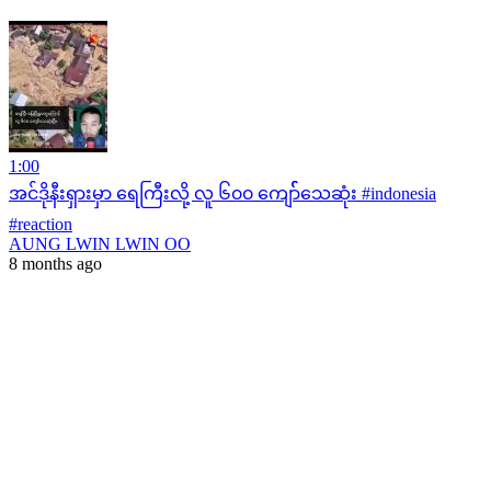
1:00
အင်ဒိုနီးရှားမှာ ရေကြီးလို့ လူ ၆၀၀ ကျော််သေဆုံး #indonesia
#reaction
AUNG LWIN LWIN OO
8 months ago