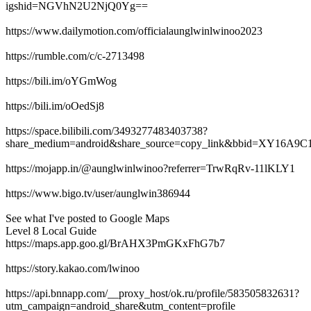
igshid=NGVhN2U2NjQ0Yg==
https://www.dailymotion.com/officialaunglwinlwinoo2023
https://rumble.com/c/c-2713498
https://bili.im/oYGmWog
https://bili.im/oOedSj8
https://space.bilibili.com/3493277483403738?
share_medium=android&share_source=copy_link&bbid=XY16A
https://mojapp.in/@aunglwinlwinoo?referrer=TrwRqRv-11lKLY1
https://www.bigo.tv/user/aunglwin386944
See what I've posted to Google Maps
Level 8 Local Guide
https://maps.app.goo.gl/BrAHX3PmGKxFhG7b7
https://story.kakao.com/lwinoo
https://api.bnnapp.com/__proxy_host/ok.ru/profile/583505832631?
utm_campaign=android_share&utm_content=profile