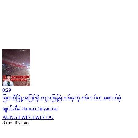
0:29
မြဝတီမြို့အပြင်ရှိ ကျားဖြန့်ရုံတစ်ခုကို စစ်တပ်က ဖောက်ခွဲ
ဖျက်ဆီး #burma #myanmar
AUNG LWIN LWIN OO
8 months ago