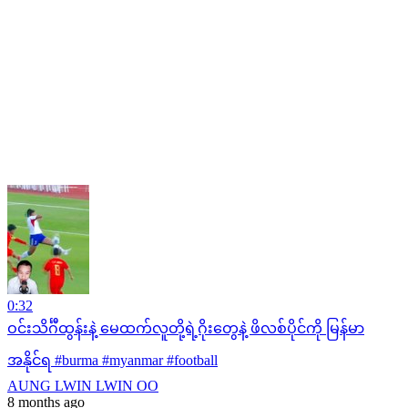
0:32
ဝင်းသိင်္ဂီထွန်းနဲ့ မေထက်လူတို့ရဲ့ဂိုးတွေနဲ့ ဖိလစ်ပိုင်ကို မြန်မာ
အနိုင်ရ #burma #myanmar #football
AUNG LWIN LWIN OO
8 months ago