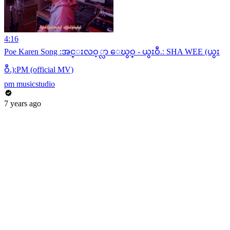
4:16
Poe Karen Song :အင္းလဝ့္လာ ေဃွဝ္ - ယွးဝီ.: SHA WEE (ယွး
ဝီ.):PM (official MV)
pm musicstudio
7 years ago