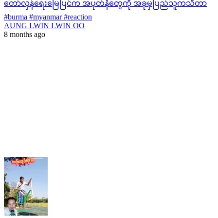
တော်လှန်ရေးမြေပြင်က အပုတ်နံတွေကို အခုမှပြည်သူကသိတာ
#burma #myanmar #reaction
AUNG LWIN LWIN OO
8 months ago