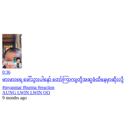
0:36
မားမားရေ ခေါ်သွားပါနော် တော်ကြာကျတို့အဆူခံထိနေမှာဆိုးလို့
#myanmar #burma #reaction
AUNG LWIN LWIN OO
9 months ago