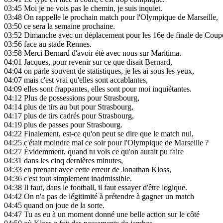
03:45
Moi je ne vois pas le chemin, je suis inquiet.
03:48
On rappelle le prochain match pour l'Olympique de Marseille,
03:50
ce sera la semaine prochaine.
03:52
Dimanche avec un déplacement pour les 16e de finale de Coup
03:56
face au stade Rennes.
03:58
Merci Bernard d'avoir été avec nous sur Maritima.
04:01
Jacques, pour revenir sur ce que disait Bernard,
04:04
on parle souvent de statistiques, je les ai sous les yeux,
04:07
mais c'est vrai qu'elles sont accablantes,
04:09
elles sont frappantes, elles sont pour moi inquiétantes.
04:12
Plus de possessions pour Strasbourg,
04:14
plus de tirs au but pour Strasbourg,
04:17
plus de tirs cadrés pour Strasbourg,
04:19
plus de passes pour Strasbourg.
04:22
Finalement, est-ce qu'on peut se dire que le match nul,
04:25
c'était moindre mal ce soir pour l'Olympique de Marseille ?
04:27
Évidemment, quand tu vois ce qu'on aurait pu faire
04:31
dans les cinq dernières minutes,
04:33
en prenant avec cette erreur de Jonathan Kloss,
04:36
c'est tout simplement inadmissible.
04:38
Il faut, dans le football, il faut essayer d'être logique.
04:42
On n'a pas de légitimité à prétendre à gagner un match
04:45
quand on joue de la sorte.
04:47
Tu as eu à un moment donné une belle action sur le côté