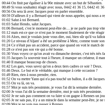
00:44
On finit par égaliser à la 90e minute avec un but de Sébastien.
00:49
Si vous souhaitez réagir avec nous, 0442 41 36 15, 0442 41 36
00:56
On sera là avec Jacques pour en parler ensemble.
00:59
D'ailleurs il y a Bernard qui vient de nous appeler, qui nous a re
01:02
Salut à toi Bernard.
01:03
Salut Hendo, salut Jacques.
01:06
Bernard, c'est le moment peut-être de… je ne parle pas trop vite, 
01:12
mais est-ce que ce n'est pas le moment finalement de vite réagir
01:16
Alors, moi je voulais juste vous dire, oui, bien sûr qu'il va falloir
01:20
Le niveau d'Aljam' a été un problème à Metz, comme toute son 
01:24
Ce n'était pas un accident, parce que quand on voit le match de 
01:28
ce n'est pas son vie qui a été bonne.
01:30
Vous voyez ce qu'on avait vu dimanche dernier, c'est très très fa
01:35
Jacques l'a souvenir tout à l'heure, il manque un créateur, il 
01:40
Il manque beaucoup de choses.
01:42
Les gars, vous savez qu'on a deux tiers cadres ce soir ? Deux.
01:46
Deux. Le but et le véritable, qui manque à cette occasion ?
01:49
Rien, rien à nous prendre, rien.
01:52
On va mettre Yann qui n'a pas touché un ballon, il a dit Jacques
01:55
On va là, on va.
01:57
Moi je suis très pessimiste, je vous l'ai dit la semaine dernière.
02:00
Je vous l'ai dit la semaine dernière, moi je suis très pessimiste.
02:02
Je ne sais pas comment on va faire si on gagne à Rennes un jou
02:05
Je ne sais pas, il y a un miracle dans la semaine peut-être, je ne 
02:09
Moi je ne vois pas passer à Rennes.