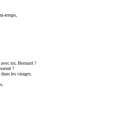
 mi-temps,
 avec toi, Bernard ?
ssenti ?
 dans les virages.
s.