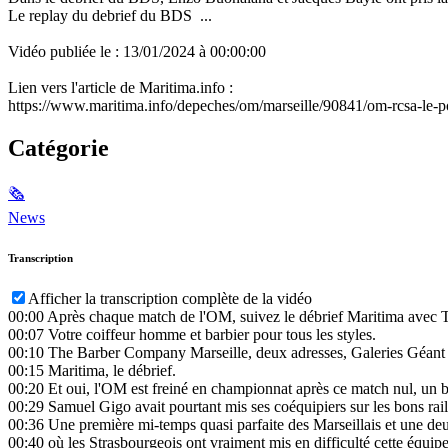
Le replay du debrief du BDS ...
Vidéo publiée le : 13/01/2024 à 00:00:00
Lien vers l'article de Maritima.info :
https://www.maritima.info/depeches/om/marseille/90841/om-rcsa-le-po
Catégorie
🗞
News
Transcription
Afficher la transcription complète de la vidéo
00:00
Après chaque match de l'OM, suivez le débrief Maritima avec
00:07
Votre coiffeur homme et barbier pour tous les styles.
00:10
The Barber Company Marseille, deux adresses, Galeries Géant 
00:15
Maritima, le débrief.
00:20
Et oui, l'OM est freiné en championnat après ce match nul, un b
00:29
Samuel Gigo avait pourtant mis ses coéquipiers sur les bons rails
00:36
Une première mi-temps quasi parfaite des Marseillais et une 
00:40
où les Strasbourgeois ont vraiment mis en difficulté cette équipe