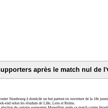
supporters après le match nul de l
 contre Strasbourg à domicile un but partout en ouverture de la 18e jo
ek-end selon les résultats de Lille, Lens et Reims.
réaction de certains supporters Marseillais après ce match contre Stra