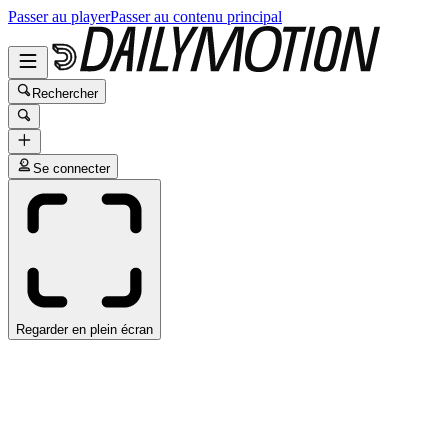
Passer au player
Passer au contenu principal
Rechercher
Se connecter
Regarder en plein écran