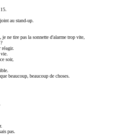
 15.
joint au stand-up.
je ne tire pas la sonnette d'alarme trop vite,
 ?
 réagir.
vie.
ce soir,
ible.
manque beaucoup, beaucoup de choses.
.
r.
sais pas.