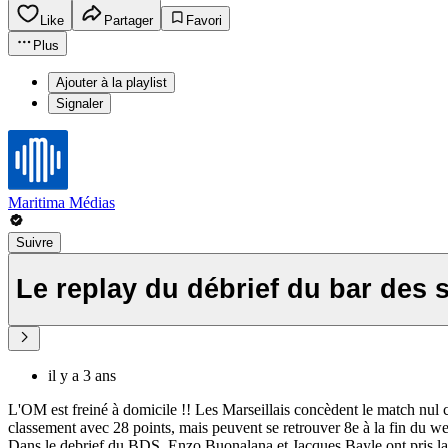
Like
Partager
Favori
Plus
Ajouter à la playlist
Signaler
Maritima Médias
Suivre
Le replay du débrief du bar des 
il y a 3 ans
L'OM est freiné à domicile !! Les Marseillais concèdent le match nul
classement avec 28 points, mais peuvent se retrouver 8e à la fin du we
Dans le debrief du BDS, Enzo Buonalana et Jacques Bayle ont pris la 