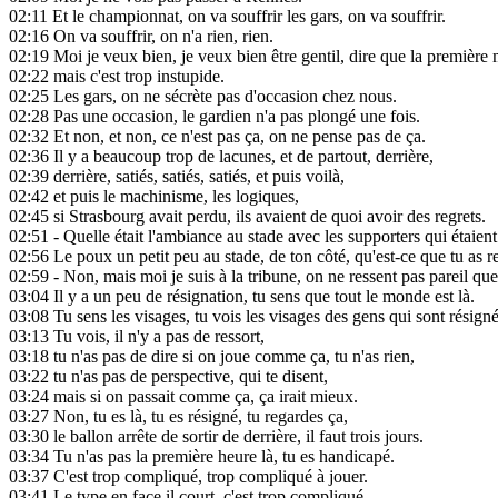
02:11
Et le championnat, on va souffrir les gars, on va souffrir.
02:16
On va souffrir, on n'a rien, rien.
02:19
Moi je veux bien, je veux bien être gentil, dire que la première
02:22
mais c'est trop instupide.
02:25
Les gars, on ne sécrète pas d'occasion chez nous.
02:28
Pas une occasion, le gardien n'a pas plongé une fois.
02:32
Et non, et non, ce n'est pas ça, on ne pense pas de ça.
02:36
Il y a beaucoup trop de lacunes, et de partout, derrière,
02:39
derrière, satiés, satiés, satiés, et puis voilà,
02:42
et puis le machinisme, les logiques,
02:45
si Strasbourg avait perdu, ils avaient de quoi avoir des regrets.
02:51
- Quelle était l'ambiance au stade avec les supporters qui étaient
02:56
Le poux un petit peu au stade, de ton côté, qu'est-ce que tu as re
02:59
- Non, mais moi je suis à la tribune, on ne ressent pas pareil que
03:04
Il y a un peu de résignation, tu sens que tout le monde est là.
03:08
Tu sens les visages, tu vois les visages des gens qui sont résigné
03:13
Tu vois, il n'y a pas de ressort,
03:18
tu n'as pas de dire si on joue comme ça, tu n'as rien,
03:22
tu n'as pas de perspective, qui te disent,
03:24
mais si on passait comme ça, ça irait mieux.
03:27
Non, tu es là, tu es résigné, tu regardes ça,
03:30
le ballon arrête de sortir de derrière, il faut trois jours.
03:34
Tu n'as pas la première heure là, tu es handicapé.
03:37
C'est trop compliqué, trop compliqué à jouer.
03:41
Le type en face il court, c'est trop compliqué.