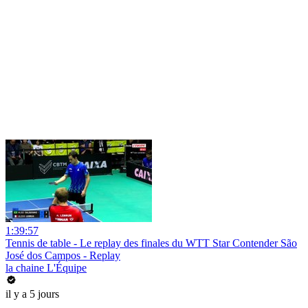
1:39:57
Tennis de table - Le replay des finales du WTT Star Contender São
José dos Campos - Replay
la chaine L'Équipe
il y a 5 jours