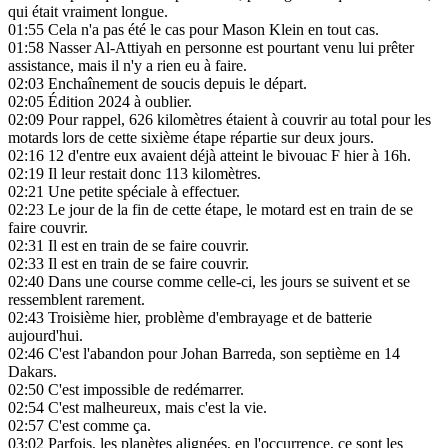
qui était vraiment longue.
01:55
Cela n'a pas été le cas pour Mason Klein en tout cas.
01:58
Nasser Al-Attiyah en personne est pourtant venu lui prêter
assistance, mais il n'y a rien eu à faire.
02:03
Enchaînement de soucis depuis le départ.
02:05
Édition 2024 à oublier.
02:09
Pour rappel, 626 kilomètres étaient à couvrir au total pour les
motards lors de cette sixième étape répartie sur deux jours.
02:16
12 d'entre eux avaient déjà atteint le bivouac F hier à 16h.
02:19
Il leur restait donc 113 kilomètres.
02:21
Une petite spéciale à effectuer.
02:23
Le jour de la fin de cette étape, le motard est en train de se
faire couvrir.
02:31
Il est en train de se faire couvrir.
02:33
Il est en train de se faire couvrir.
02:40
Dans une course comme celle-ci, les jours se suivent et se
ressemblent rarement.
02:43
Troisième hier, problème d'embrayage et de batterie
aujourd'hui.
02:46
C'est l'abandon pour Johan Barreda, son septième en 14
Dakars.
02:50
C'est impossible de redémarrer.
02:54
C'est malheureux, mais c'est la vie.
02:57
C'est comme ça.
03:02
Parfois, les planètes alignées, en l'occurrence, ce sont les