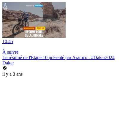
10:45
|
À suivre
Le résumé de l'Étape 10 présenté par Aramco - #Dakar2024
Dakar
il y a 3 ans