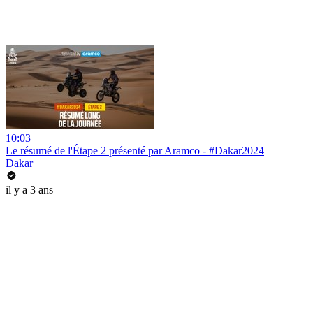
10:03
Le résumé de l'Étape 2 présenté par Aramco - #Dakar2024
Dakar
il y a 3 ans