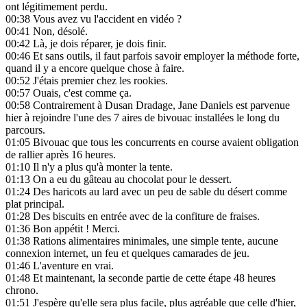
ont légitimement perdu.
00:38
Vous avez vu l'accident en vidéo ?
00:41
Non, désolé.
00:42
Là, je dois réparer, je dois finir.
00:46
Et sans outils, il faut parfois savoir employer la méthode forte,
quand il y a encore quelque chose à faire.
00:52
J'étais premier chez les rookies.
00:57
Ouais, c'est comme ça.
00:58
Contrairement à Dusan Dradage, Jane Daniels est parvenue
hier à rejoindre l'une des 7 aires de bivouac installées le long du
parcours.
01:05
Bivouac que tous les concurrents en course avaient obligation
de rallier après 16 heures.
01:10
Il n'y a plus qu'à monter la tente.
01:13
On a eu du gâteau au chocolat pour le dessert.
01:24
Des haricots au lard avec un peu de sable du désert comme
plat principal.
01:28
Des biscuits en entrée avec de la confiture de fraises.
01:36
Bon appétit ! Merci.
01:38
Rations alimentaires minimales, une simple tente, aucune
connexion internet, un feu et quelques camarades de jeu.
01:46
L'aventure en vrai.
01:48
Et maintenant, la seconde partie de cette étape 48 heures
chrono.
01:51
J'espère qu'elle sera plus facile, plus agréable que celle d'hier,