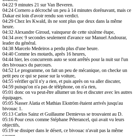
04:22
9 minutes 21 sur Van Beveren.
04:24
Cornero a décroché un peu à 14 minutes dorénavant, mais ce
Dakar est loin d'avoir rendu son verdict.
04:29
Chez les Kwald, ils ne sont plus que deux dans la même
heure.
04:32
Alexandre Giroud, vainqueur de cette sixième étape,
04:34
avec 9 secondes seulement d'avance sur Manuel Andourar,
leader du général.
04:38
Marcelo Medeiros a perdu plus d'une heure.
04:40
Comme les motards, après 16 heures,
04:44
hier, les concurrents auto se sont arrêtés pour la nuit sur l'un
des bivouacs du parcours.
04:52
Le programme, on fait un peu de mécanique, on checke un
petit peu ce qui se passe sur la voiture,
04:55
vérifier qu'il n'y a rien, et puis après on va aller discuter,
04:59
puisqu'on n'a pas de téléphone, on n'a rien,
05:01
donc on va peut-être allumer un feu et discuter avec les autres
équipages.
05:05
Nasser Alatia et Mathias Ekström étaient arrivés jusqu'au
bivouac 1.
05:13
Carlos Sainz et Guillaume Demievus se trouvaient au D.
05:16
Pour ceux comme Stéphane Péterancel, qui avait vu leurs
objectifs,
05:19
se dissiper dans le désert, ce bivouac n'avait pas la même
saveur.