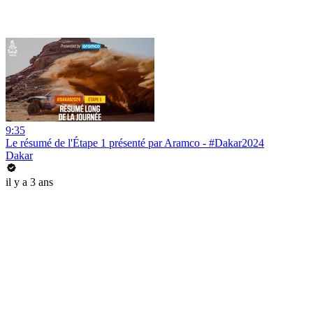
9:35
Le résumé de l'Étape 1 présenté par Aramco - #Dakar2024
Dakar
il y a 3 ans