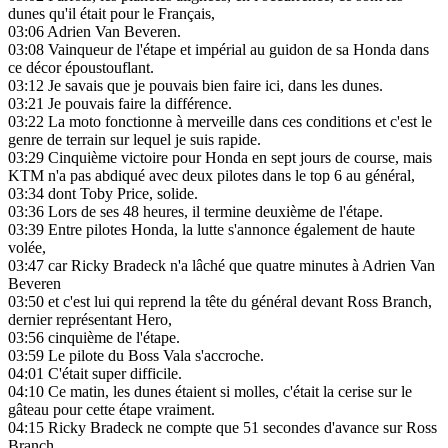
dunes qu'il était pour le Français,
03:06
Adrien Van Beveren.
03:08
Vainqueur de l'étape et impérial au guidon de sa Honda dans
ce décor époustouflant.
03:12
Je savais que je pouvais bien faire ici, dans les dunes.
03:21
Je pouvais faire la différence.
03:22
La moto fonctionne à merveille dans ces conditions et c'est le
genre de terrain sur lequel je suis rapide.
03:29
Cinquième victoire pour Honda en sept jours de course, mais
KTM n'a pas abdiqué avec deux pilotes dans le top 6 au général,
03:34
dont Toby Price, solide.
03:36
Lors de ses 48 heures, il termine deuxième de l'étape.
03:39
Entre pilotes Honda, la lutte s'annonce également de haute
volée,
03:47
car Ricky Bradeck n'a lâché que quatre minutes à Adrien Van
Beveren
03:50
et c'est lui qui reprend la tête du général devant Ross Branch,
dernier représentant Hero,
03:56
cinquième de l'étape.
03:59
Le pilote du Boss Vala s'accroche.
04:01
C'était super difficile.
04:10
Ce matin, les dunes étaient si molles, c'était la cerise sur le
gâteau pour cette étape vraiment.
04:15
Ricky Bradeck ne compte que 51 secondes d'avance sur Ross
Branch,