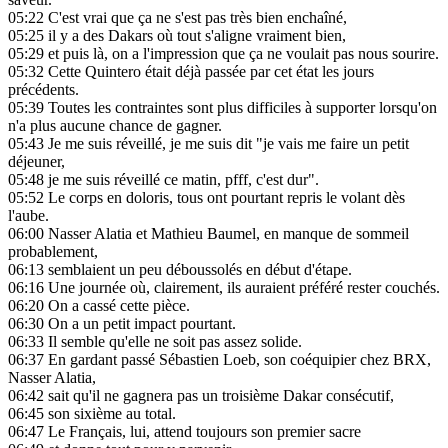
05:22
C'est vrai que ça ne s'est pas très bien enchaîné,
05:25
il y a des Dakars où tout s'aligne vraiment bien,
05:29
et puis là, on a l'impression que ça ne voulait pas nous sourire.
05:32
Cette Quintero était déjà passée par cet état les jours
précédents.
05:39
Toutes les contraintes sont plus difficiles à supporter lorsqu'on
n'a plus aucune chance de gagner.
05:43
Je me suis réveillé, je me suis dit "je vais me faire un petit
déjeuner,
05:48
je me suis réveillé ce matin, pfff, c'est dur".
05:52
Le corps en doloris, tous ont pourtant repris le volant dès
l'aube.
06:00
Nasser Alatia et Mathieu Baumel, en manque de sommeil
probablement,
06:13
semblaient un peu déboussolés en début d'étape.
06:16
Une journée où, clairement, ils auraient préféré rester couchés.
06:20
On a cassé cette pièce.
06:30
On a un petit impact pourtant.
06:33
Il semble qu'elle ne soit pas assez solide.
06:37
En gardant passé Sébastien Loeb, son coéquipier chez BRX,
Nasser Alatia,
06:42
sait qu'il ne gagnera pas un troisième Dakar consécutif,
06:45
son sixième au total.
06:47
Le Français, lui, attend toujours son premier sacre