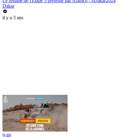
Le résumé de l'Étape 5 présenté par Aramco - #Dakar2024
Dakar
il y a 3 ans
9:48