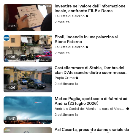
Investire nel valore dell'informazione
locale, confronto FILE a Roma
La Città di Salerno
2 mesi fa
2:56
Eboli, incendio in una palazzina al
Rione Paterno
La Città di Salerno
2 mesi fa
1:06
Castellammare di Stabia, l'ombra del
clan D'Alessandro dietro scommesse
illegali: 5 arresti (24.07.26)
Pupia Crime
2 settimane fa
1:06
Meteo Puglia, spettacolo di fulmini ad
Andria (23 luglio 2026)
Andria e Castel del Monte - a cura di VideoAndria
2 settimane fa
1:47
Asl Caserta, presunto danno erariale da