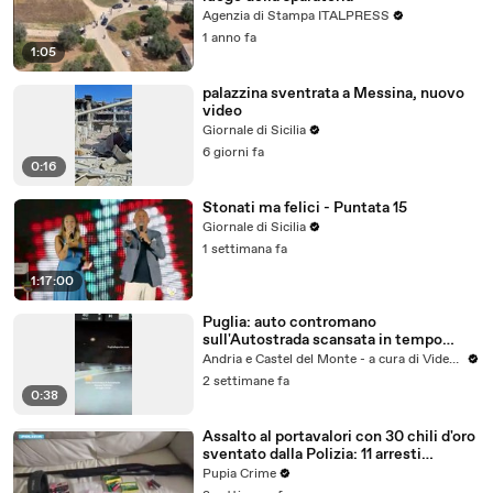
Agenzia di Stampa ITALPRESS
1 anno fa
1:05
palazzina sventrata a Messina, nuovo
video
Giornale di Sicilia
6 giorni fa
0:16
Stonati ma felici - Puntata 15
Giornale di Sicilia
1 settimana fa
1:17:00
Puglia: auto contromano
sull'Autostrada scansata in tempo
altezza Molfetta
Andria e Castel del Monte - a cura di VideoAndria
2 settimane fa
0:38
Assalto al portavalori con 30 chili d'oro
sventato dalla Polizia: 11 arresti
(25.07.26)
Pupia Crime