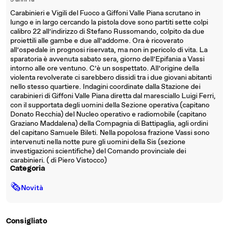
3 anni fa
Carabinieri e Vigili del Fuoco a Giffoni Valle Piana scrutano in
lungo e in largo cercando la pistola dove sono partiti sette colpi
calibro 22 all’indirizzo di Stefano Russomando, colpito da due
proiettili alle gambe e due all’addome. Ora è ricoverato
all’ospedale in prognosi riservata, ma non in pericolo di vita. La
sparatoria è avvenuta sabato sera, giorno dell’Epifania a Vassi
intorno alle ore ventuno. C’è un sospettato. All’origine della
violenta revolverate ci sarebbero dissidi tra i due giovani abitanti
nello stesso quartiere. Indagini coordinate dalla Stazione dei
carabinieri di Giffoni Valle Piana diretta dal maresciallo Luigi Ferri,
con il supportata degli uomini della Sezione operativa (capitano
Donato Recchia) del Nucleo operativo e radiomobile (capitano
Graziano Maddalena) della Compagnia di Battipaglia, agli ordini
del capitano Samuele Bileti. Nella popolosa frazione Vassi sono
intervenuti nella notte pure gli uomini della Sis (sezione
investigazioni scientifiche) del Comando provinciale dei
carabinieri. ( di Piero Vistocco)
Categoria
🗞
Novità
Consigliato