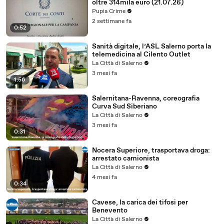
oltre 314mila euro (21.07.26)
Pupia Crime
2 settimane fa
0:52
Sanità digitale, l’ASL Salerno porta la
telemedicina al Cilento Outlet
La Città di Salerno
3 mesi fa
1:56
Salernitana-Ravenna, coreografia
Curva Sud Siberiano
La Città di Salerno
3 mesi fa
0:31
Nocera Superiore, trasportava droga:
arrestato camionista
La Città di Salerno
4 mesi fa
0:34
Cavese, la carica dei tifosi per
Benevento
La Città di Salerno