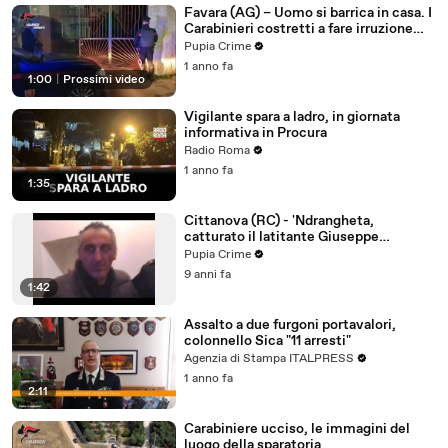
Favara (AG) – Uomo si barrica in casa. I
Carabinieri costretti a fare irruzione
(15.04.25)
Pupia Crime
1 anno fa
1:00
|
Prossimi video
Vigilante spara a ladro, in giornata
informativa in Procura
Radio Roma
1 anno fa
1:35
Cittanova (RC) - 'Ndrangheta,
catturato il latitante Giuseppe
Facchineri (10.04.17)
Pupia Crime
9 anni fa
1:42
Assalto a due furgoni portavalori,
colonnello Sica "11 arresti"
Agenzia di Stampa ITALPRESS
1 anno fa
2:11
Carabiniere ucciso, le immagini del
luogo della sparatoria