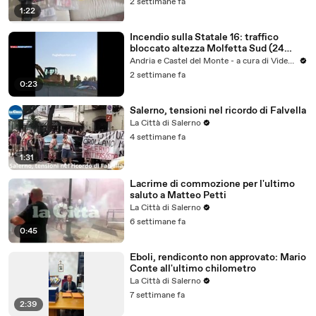
2 settimane fa
1:22
Incendio sulla Statale 16: traffico
bloccato altezza Molfetta Sud (24
luglio 2026) - video
Andria e Castel del Monte - a cura di VideoAndria
2 settimane fa
0:23
Salerno, tensioni nel ricordo di Falvella
La Città di Salerno
4 settimane fa
1:31
Lacrime di commozione per l'ultimo
saluto a Matteo Petti
La Città di Salerno
6 settimane fa
0:45
Eboli, rendiconto non approvato: Mario
Conte all'ultimo chilometro
La Città di Salerno
7 settimane fa
2:39