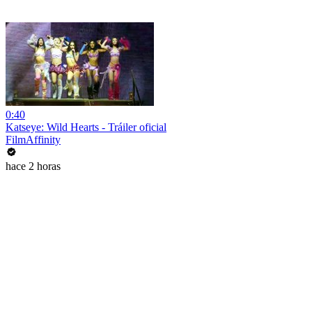
0:40
Katseye: Wild Hearts - Tráiler oficial
FilmAffinity
hace 2 horas