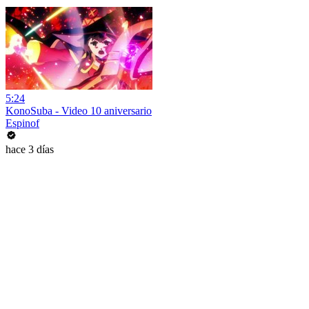
5:24
KonoSuba - Video 10 aniversario
Espinof
hace 3 días