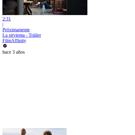
2:31
|
Próximamente
La sirvienta - Tráiler
FilmAffinity
hace 3 años