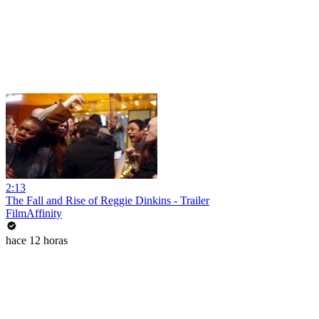
2:13
The Fall and Rise of Reggie Dinkins - Trailer
FilmAffinity
hace 12 horas