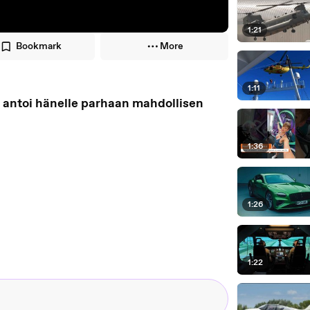
1:21
Bookmark
More
1:11
ö antoi hänelle parhaan mahdollisen
1:36
1:26
1:22