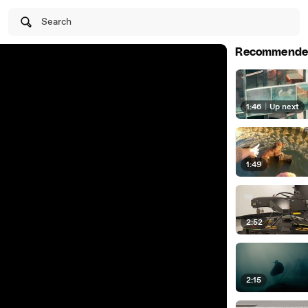
Search
Recommende
1:46
|
Up next
1:49
2:52
2:15