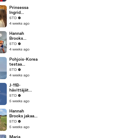
konsertissa
Prinsessa
Ingrid
Alexandra
STD
vieraili Norjan
4 weeks ago
pukuhuonees
sa ja tervehti
Hannah
Haalandia
Brooks
Brasilian
yhdistää
STD
putoamisen
jalkapallon ja
4 weeks ago
jälkeen
huumorin
uudella
Pohjois-Korea
Instagram-
testaa
videolla
risteilyohjust
STD
a hävittäjäalus
4 weeks ago
Kang Konilta
J-11B-
hävittäjät
suorittavat
STD
maahyökkäys
5 weeks ago
harjoituksen
kovilla
Hannah
ammuksilla
Brooks jakaa
Kiinassa
humoristisia
STD
videoita
5 weeks ago
palatessaan
golfin pariin
Maria