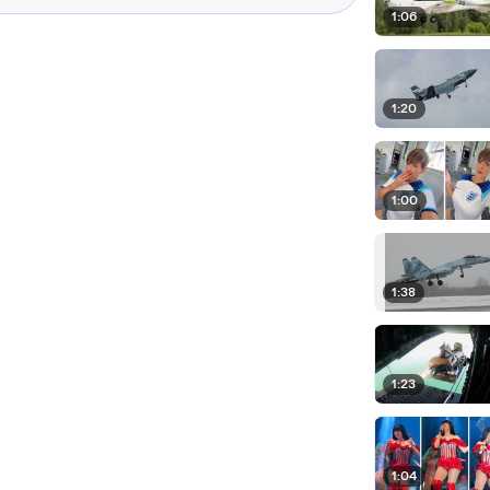
1:06
1:20
1:00
1:38
1:23
1:04