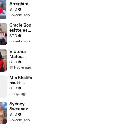
Arreghini
poseeraa
STD
ylellisessä
5 weeks ago
ympäristössä
Villa
Gracie Bon
Orchideassa
esittelee
Comojärvellä
treenirutiiniaa
STD
n ja avautuu
5 weeks ago
rauhallisemm
asta
Victoria
vaiheestaan
Matos
sovittaa
STD
vuosia
18 hours ago
säilytyksessä
ollutta
Mia Khalifa
vaatetta:
nautti
”Rakastin
veneretkestä
STD
sitä”
ja söi
2 days ago
grilliruokaa
kelluen
Sydney
meressä
Sweeney
esittelee
STD
uuden
3 weeks ago
alusvaatemall
iston
matkailuvaun
ussa