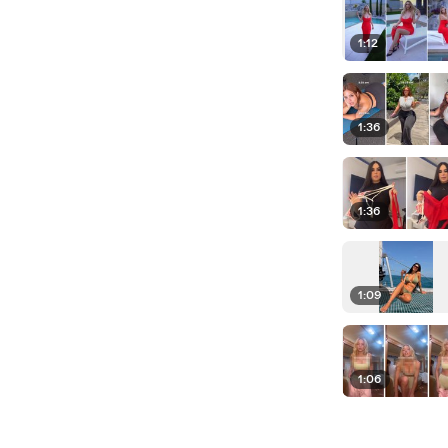
1:12
1:36
1:36
1:09
1:06