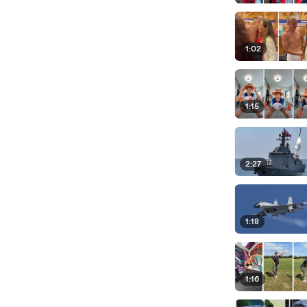
1:02
1:15
2:27
1:18
1:16