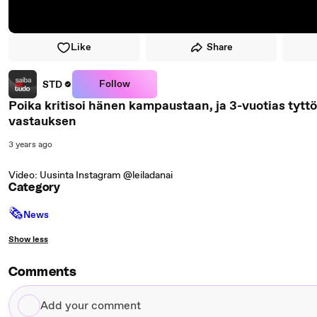
Like
Share
Follow
STD
Poika kritisoi hänen kampaustaan, ja 3-vuotias tytt
vastauksen
3 years ago
Video: Uusinta Instagram @leiladanai
Category
🗞
News
Show less
Comments
Add